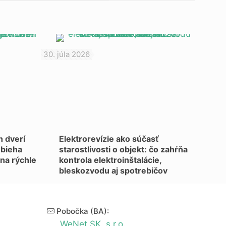
30. júla 2026
 dverí
Elektrorevízie ako súčasť
ebieha
starostlivosti o objekt: čo zahŕňa
 na rýchle
kontrola elektroinštalácie,
bleskozvodu aj spotrebičov
Pobočka (BA):
WeNet SK, s.r.o.