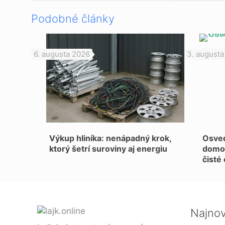
Podobné články
6. augusta 2026
3. augusta
Výkup hliníka: nenápadný krok,
Osved
ktorý šetrí suroviny aj energiu
domov
čisté
Najnov