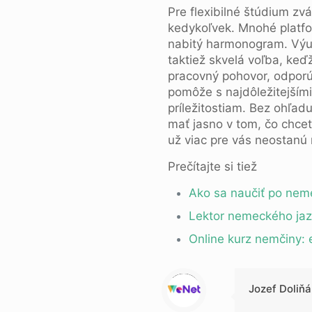
Pre flexibilné štúdium z
kedykoľvek. Mnohé platf
nabitý harmonogram. Výuč
taktiež skvelá voľba, ke
pracovný pohovor, odpor
pomôže s najdôležitejším
príležitostiam. Bez ohľadu
mať jasno v tom, čo chce
už viac pre vás neostan
Prečítajte si tiež
Ako sa naučiť po nem
Lektor nemeckého jazy
Online kurz nemčiny: 
Warning
: Trying to access array offset on null in
/data/1/d/1da9a732-fb3a-4804-a40f-d46885ca54ae/lajk.online/web/wp-content/themes/betheme-child/includes/content-single.php
on line
286
Jozef Doliňá