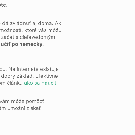
te.
o dá zvládnuť aj doma. Ak
 možností, ktoré vás môžu
ité začať s cieľavedomým
aučiť po nemecky
.
u. Na internete existuje
 dobrý základ. Efektívne
šom článku
ako sa naučiť
vám môže pomôcť
vám umožní získať