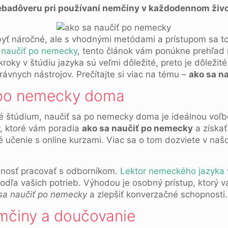
sebadôveru pri používaní nemčiny v každodennom živo
byť náročné, ale s vhodnými metódami a prístupom sa t
 naučiť po nemecky
, tento článok vám ponúkne prehľad
é kroky v štúdiu jazyka sú veľmi dôležité, preto je dôlež
vnych nástrojov. Prečítajte si viac na tému –
ako sa n
 po nemecky doma
é štúdium, naučiť sa po nemecky doma je ideálnou voľbo
v, ktoré vám poradia
ako sa naučiť po nemecky
a získať
 učenie s online kurzami. Viac sa o tom dozviete v na
ednosť pracovať s odborníkom.
Lektor nemeckého jazyka
odľa vašich potrieb. Výhodou je osobný prístup, ktorý 
sa naučiť po nemecky
a zlepšiť konverzačné schopnosti.
mčiny a doučovanie