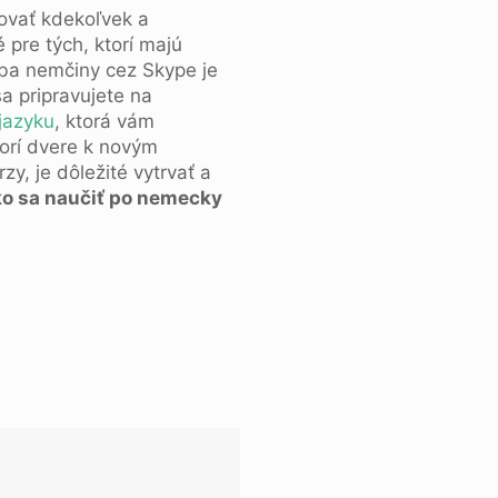
vovať kdekoľvek a
 pre tých, ktorí majú
ba nemčiny cez Skype je
a pripravujete na
jazyku
, ktorá vám
orí dvere k novým
zy, je dôležité vytrvať a
o sa naučiť po nemecky