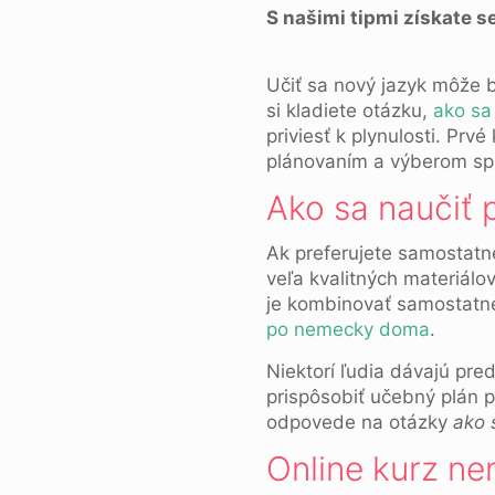
S našimi tipmi získate 
Učiť sa nový jazyk môže 
si kladiete otázku,
ako sa
priviesť k plynulosti. Prv
plánovaním a výberom sprá
Ako sa naučiť
Ak preferujete samostatn
veľa kvalitných materiálo
je kombinovať samostatné
po nemecky doma
.
Niektorí ľudia dávajú pr
prispôsobiť učebný plán p
odpovede na otázky
ako 
Online kurz ne