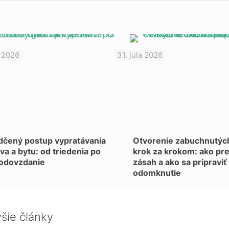
 2026
31. júla 2026
čený postup vypratávania
Otvorenie zabuchnutých
a a bytu: od triedenia po
krok za krokom: ako pr
 odovzdanie
zásah a ako sa pripraviť
odomknutie
šie články