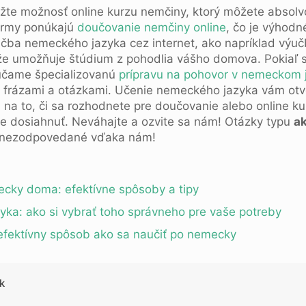
vážte možnosť online kurzu nemčiny, ktorý môžete absol
ormy ponúkajú
doučovanie nemčiny online
, čo je výhodné
ba nemeckého jazyka cez internet, ako napríklad výuč
ďže umožňuje štúdium z pohodlia vášho domova. Pokiaľ s
účame špecializovanú
prípravu na pohovor v nemeckom 
i frázami a otázkami. Učenie nemeckého jazyka vám otv
 na to, či sa rozhodnete pre doučovanie alebo online kur
te dosiahnuť. Neváhajte a ozvite sa nám! Otázky typu
ak
ú nezodpovedané vďaka nám!
ecky doma: efektívne spôsoby a tipy
ka: ako si vybrať toho správneho pre vaše potreby
efektívny spôsob ako sa naučiť po nemecky
k