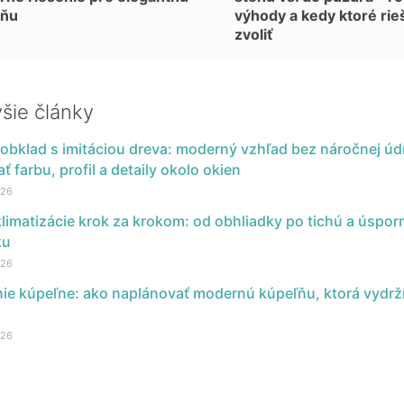
ľňu
výhody a kedy ktoré rie
zvoliť
šie články
obklad s imitáciou dreva: moderný vzhľad bez náročnej úd
ť farbu, profil a detaily okolo okien
026
limatizácie krok za krokom: od obhliadky po tichú a úspor
ku
026
ie kúpeľne: ako naplánovať modernú kúpeľňu, ktorá vydrží
026