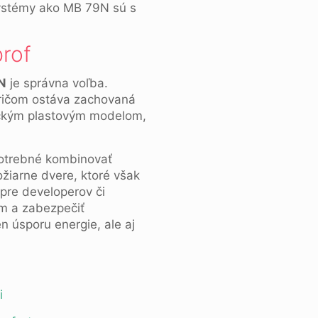
systémy ako MB 79N sú s
prof
N
je správna voľba.
 pričom ostáva zachovaná
sickým plastovým modelom,
potrebné kombinovať
žiarne dvere, ktoré však
pre developerov či
m a zabezpečiť
n úsporu energie, ale aj
i