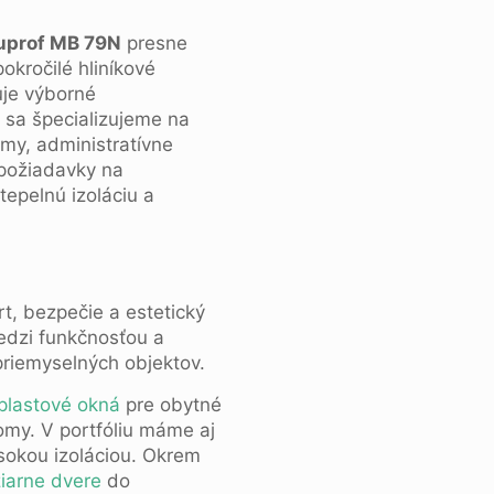
uprof MB 79N
presne
okročilé hliníkové
je výborné
 sa špecializujeme na
omy, administratívne
požiadavky na
tepelnú izoláciu a
rt, bezpečie a estetický
edzi funkčnosťou a
priemyselných objektov.
plastové okná
pre obytné
my. V portfóliu máme aj
sokou izoláciou. Okrem
žiarne dvere
do