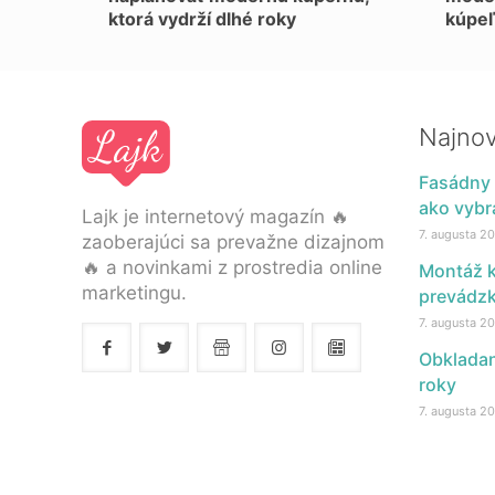
ktorá vydrží dlhé roky
kúpe
Najnov
Fasádny 
ako vybra
Lajk je internetový magazín 🔥
7. augusta 2
zaoberajúci sa prevažne dizajnom
🔥 a novinkami z prostredia online
Montáž k
marketingu.
prevádz
7. augusta 2
Obkladan
roky
7. augusta 2