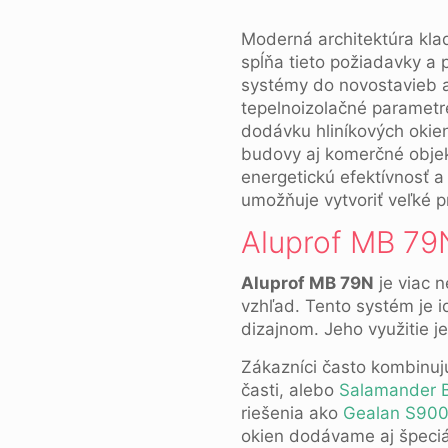
Moderná architektúra klad
spĺňa tieto požiadavky a p
systémy do novostavieb a
tepelnoizolačné parametre
dodávku hliníkových okien
budovy aj komerčné obje
energetickú efektívnosť a
umožňuje vytvoriť veľké pr
Aluprof MB 79
Aluprof MB 79N
je viac n
vzhľad. Tento systém je 
dizajnom. Jeho využitie j
Zákazníci často kombinu
časti, alebo
Salamander B
riešenia ako
Gealan S90
okien dodávame aj špeciá