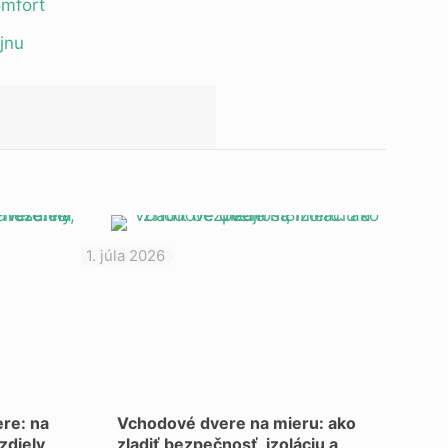
omfort
jnu
1. júla 2026
re: na
Vchodové dvere na mieru: ako
zdiely,
zladiť bezpečnosť, izoláciu a