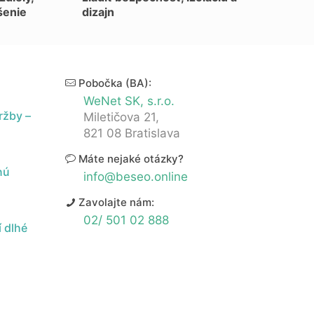
šenie
dizajn
Pobočka (BA):
WeNet SK, s.r.o.
ržby –
Miletičova 21,
821 08 Bratislava
Máte nejaké otázky?
nú
info@beseo.online
Zavolajte nám:
02/ 501 02 888
 dlhé