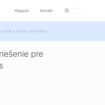
Magazín
Kontakt
še okná a dvere od Aludos
riešenie pre
s