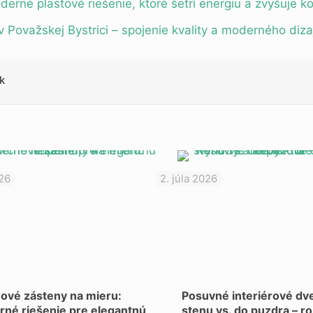
rné plastové riešenie, ktoré šetrí energiu a zvyšuje k
v Považskej Bystrici – spojenie kvality a moderného diza
k
026
2. júla 2026
ové zásteny na mieru:
Posuvné interiérové dve
né riešenie pre elegantnú
stenu vs. do puzdra – ro