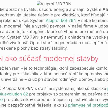
ie dôraz na kvalitu, úsporu energie a dizajn. Systém
Al
redstavuje ideálne riešenie pre všetkých, ktorí hľadajú p
j rekonštrukcií. Systém
Aluprof MB 79N
v sebe kombinu
, moderné línie a vysokú pevnosť. V našej firme Aludos
 a dverí tejto kategórie, ktoré sú vhodné pre rodinné d
kty. Systém MB 79N je navrhnutý s ohľadom na vysoké 
 dlhú životnosť. Oproti starším generáciám má zlepšenú 
esklené plochy bez straty stability.
N ako súčasť modernej stavby
ež len rám – je to technológia, ktorá zabezpečuje komfo
ideálny pre zákazníkov, ktorí nechcú robiť kompromisy m
e univerzálne – či už pri stavbe rodinných domov, alebo 
jú
Aluprof MB 79N
s ďalšími systémami, ako sú klasické
luevolution 82
pre projekty so zameraním na pasívne do
00
pre zákazníkov uprednostňujúcich plastové okná s vy
lne bezpečnostné riešenia, ako sú
priemyselné protipo