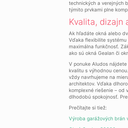
technických a verejných 
týmito prvkami plne kompa
Kvalita, dizajn
Ak hľadáte okná alebo dv
Vďaka flexibilite systému
maximálna funkčnosť. Zák
ako sú okná Gealan či okn
V ponuke Aludos nájdete a
kvalitu s výhodnou cenou.
vždy navrhujeme na mieru
architektov. Vďaka dlho
komplexné riešenie – od 
dlhodobú spokojnosť. Pre 
Prečítajte si tiež:
Výroba garážových brán v 