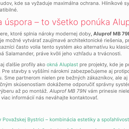
budov, kde sa vyžaduje maximálna ochrana. Hliníkové 
tibilné.
 a úspora – to všetko ponúka Alu
ere, ktoré splnia nároky modernej doby
, Aluprof MB 79
 je možné vytvárať zaujímavé architektonické riešenia,
azníci často volia tento systém ako alternatívu ku kla
á Salamander, práve kvôli jeho vzhľadu a trvácnosti.
j ďalšie profily ako
okná Aluplast
pre projekty, kde je 
 Pre stavby s vyššími nárokmi zabezpečujeme aj protipo
. Sme partnerom nielen pre bežných zákazníkov, ale aj 
ročným skúsenostiam dokážeme odporučiť správny systé
výberu až po montáž.
Aluprof MB 79N
vám prinesie niele
viac informácií nás neváhajte kontaktovať.
Považskej Bystrici – kombinácia estetiky a spoľahlivost