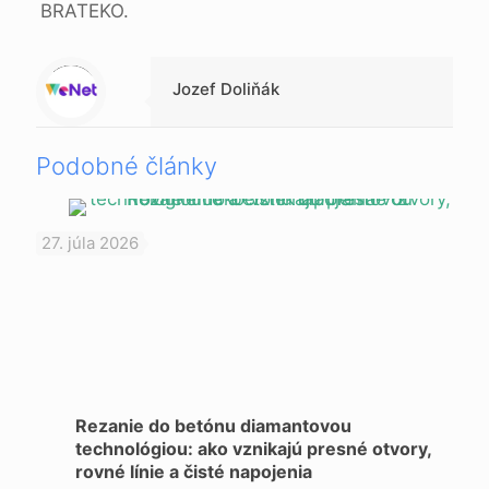
BRATEKO.
Warning
: Trying to access array offset on null in
/data/1/d/1da9a732-fb3a-4804-a40f-d46885ca54ae/lajk.online/web/wp-content/themes/betheme-child/includes/content-single.php
on line
286
Jozef Doliňák
Podobné články
27. júla 2026
Rezanie do betónu diamantovou
technológiou: ako vznikajú presné otvory,
rovné línie a čisté napojenia