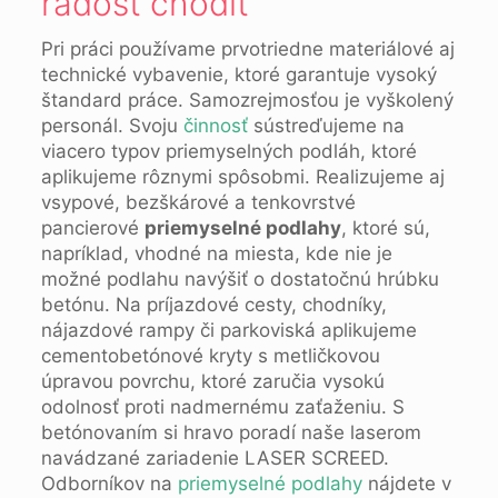
radosť chodiť
Pri práci používame prvotriedne materiálové aj
technické vybavenie, ktoré garantuje vysoký
štandard práce. Samozrejmosťou je vyškolený
personál. Svoju
činnosť
sústreďujeme na
viacero typov priemyselných podláh, ktoré
aplikujeme rôznymi spôsobmi. Realizujeme aj
vsypové, bezškárové a tenkovrstvé
pancierové
priemyselné podlahy
, ktoré sú,
napríklad, vhodné na miesta, kde nie je
možné podlahu navýšiť o dostatočnú hrúbku
betónu. Na príjazdové cesty, chodníky,
nájazdové rampy či parkoviská aplikujeme
cementobetónové kryty s metličkovou
úpravou povrchu, ktoré zaručia vysokú
odolnosť proti nadmernému zaťaženiu. S
betónovaním si hravo poradí naše laserom
navádzané zariadenie LASER SCREED.
Odborníkov na
priemyselné podlahy
nájdete v