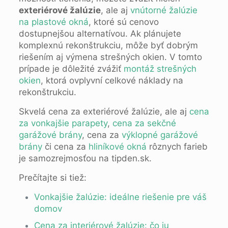
exteriérové žalúzie
, ale aj
vnútorné žalúzie
na plastové okná
, ktoré sú cenovo
dostupnejšou alternatívou. Ak plánujete
komplexnú rekonštrukciu, môže byť dobrým
riešením aj výmena strešných okien. V tomto
prípade je dôležité zvážiť
montáž strešných
okien
, ktorá ovplyvní celkové náklady na
rekonštrukciu.
Skvelá cena za exteriérové žalúzie, ale aj
cena
za vonkajšie parapety
,
cena za sekčné
garážové brány
, cena za
výklopné garážové
brány
či cena za
hliníkové okná
rôznych farieb
je samozrejmosťou na tipden.sk.
Prečítajte si tiež:
Vonkajšie žalúzie: ideálne riešenie pre váš
domov
Cena za interiérové žalúzie: čo ju