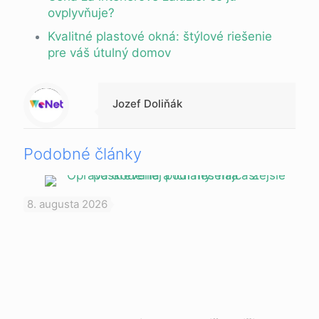
ovplyvňuje?
Kvalitné plastové okná: štýlové riešenie
pre váš útulný domov
Warning
: Trying to access array offset on null in
/data/1/d/1da9a732-fb3a-4804-a40f-d46885ca54ae/lajk.online/web/wp-content/themes/betheme-child/includes/content-single.php
on line
286
Jozef Doliňák
Podobné články
8. augusta 2026