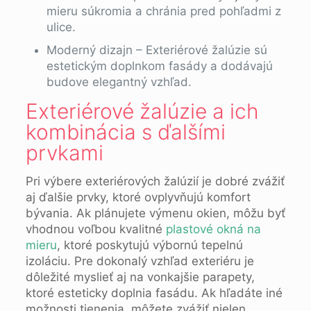
mieru súkromia a chránia pred pohľadmi z
ulice.
Moderný dizajn – Exteriérové žalúzie sú
estetickým doplnkom fasády a dodávajú
budove elegantný vzhľad.
Exteriérové žalúzie a ich
kombinácia s ďalšími
prvkami
Pri výbere exteriérových žalúzií je dobré zvážiť
aj ďalšie prvky, ktoré ovplyvňujú komfort
bývania. Ak plánujete výmenu okien, môžu byť
vhodnou voľbou kvalitné
plastové okná na
mieru
, ktoré poskytujú výbornú tepelnú
izoláciu. Pre dokonalý vzhľad exteriéru je
dôležité myslieť aj na vonkajšie parapety,
ktoré esteticky doplnia fasádu. Ak hľadáte iné
možnosti tienenia, môžete zvážiť nielen