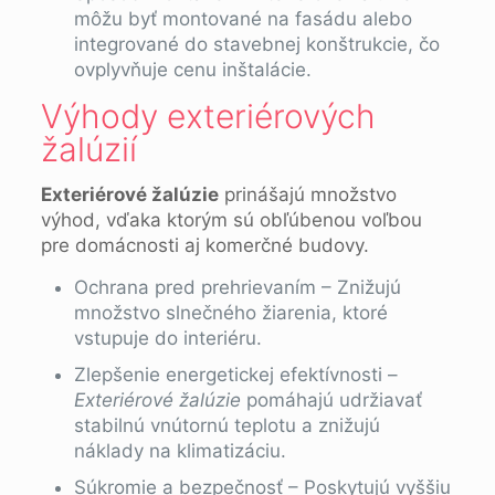
môžu byť montované na fasádu alebo
integrované do stavebnej konštrukcie, čo
ovplyvňuje cenu inštalácie.
Výhody exteriérových
žalúzií
Exteriérové žalúzie
prinášajú množstvo
výhod, vďaka ktorým sú obľúbenou voľbou
pre domácnosti aj komerčné budovy.
Ochrana pred prehrievaním – Znižujú
množstvo slnečného žiarenia, ktoré
vstupuje do interiéru.
Zlepšenie energetickej efektívnosti –
Exteriérové žalúzie
pomáhajú udržiavať
stabilnú vnútornú teplotu a znižujú
náklady na klimatizáciu.
Súkromie a bezpečnosť – Poskytujú vyššiu