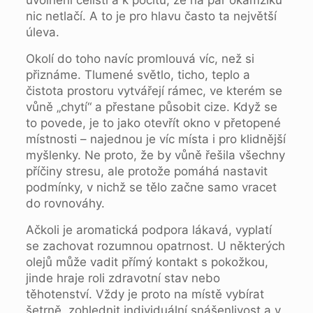
uvolnění čelisti a k pocitu, že na pár okamžiků
nic netlačí. A to je pro hlavu často ta největší
úleva.
Okolí do toho navíc promlouvá víc, než si
přiznáme. Tlumené světlo, ticho, teplo a
čistota prostoru vytvářejí rámec, ve kterém se
vůně „chytí“ a přestane působit cize. Když se
to povede, je to jako otevřít okno v přetopené
místnosti – najednou je víc místa i pro klidnější
myšlenky. Ne proto, že by vůně řešila všechny
příčiny stresu, ale protože pomáhá nastavit
podmínky, v nichž se tělo začne samo vracet
do rovnováhy.
Ačkoli je aromatická podpora lákavá, vyplatí
se zachovat rozumnou opatrnost. U některých
olejů může vadit přímý kontakt s pokožkou,
jinde hraje roli zdravotní stav nebo
těhotenství. Vždy je proto na místě vybírat
šetrně, zohlednit individuální snášenlivost a v