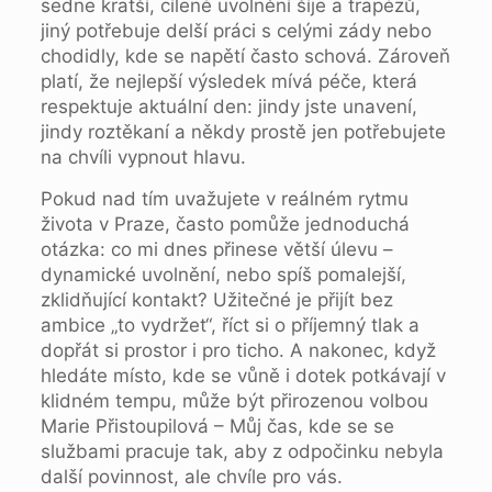
sedne kratší, cílené uvolnění šíje a trapézů,
jiný potřebuje delší práci s celými zády nebo
chodidly, kde se napětí často schová. Zároveň
platí, že nejlepší výsledek mívá péče, která
respektuje aktuální den: jindy jste unavení,
jindy roztěkaní a někdy prostě jen potřebujete
na chvíli vypnout hlavu.
Pokud nad tím uvažujete v reálném rytmu
života v Praze, často pomůže jednoduchá
otázka: co mi dnes přinese větší úlevu –
dynamické uvolnění, nebo spíš pomalejší,
zklidňující kontakt? Užitečné je přijít bez
ambice „to vydržet“, říct si o příjemný tlak a
dopřát si prostor i pro ticho. A nakonec, když
hledáte místo, kde se vůně i dotek potkávají v
klidném tempu, může být přirozenou volbou
Marie Přistoupilová – Můj čas, kde se se
službami pracuje tak, aby z odpočinku nebyla
další povinnost, ale chvíle pro vás.