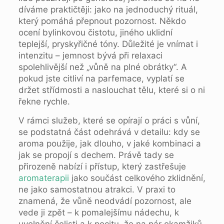
díváme praktičtěji: jako na jednoduchý rituál,
který pomáhá přepnout pozornost. Někdo
ocení bylinkovou čistotu, jiného uklidní
teplejší, pryskyřičné tóny. Důležité je vnímat i
intenzitu – jemnost bývá při relaxaci
spolehlivější než „vůně na plné obrátky“. A
pokud jste citliví na parfemace, vyplatí se
držet střídmosti a naslouchat tělu, které si o ni
řekne rychle.
V rámci služeb, které se opírají o práci s vůní,
se podstatná část odehrává v detailu: kdy se
aroma použije, jak dlouho, v jaké kombinaci a
jak se propojí s dechem. Právě tady se
přirozeně nabízí i přístup, který zastřešuje
aromaterapii
jako součást celkového zklidnění,
ne jako samostatnou atrakci. V praxi to
znamená, že vůně neodvádí pozornost, ale
vede ji zpět – k pomalejšímu nádechu, k