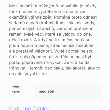
Mezi masáží a běžným fungováním je někdy
tenká hranice: vyjdete ven a město vás
okamžitě vtáhne zpět. Pomáhá proto odnést
si domů aspoň drobný rituál – sklenici vody,
pár pomalých nádechů, vědomé protažení
ramen. Malé věci, které se vejdou do dne,
dělají rozdíl. A když se k nim čas od času
přidá odborná péče, stres nemizí zázrakem,
ale přestává vládnout. Vůně i dotek nejsou
útěk, spíš připomenutí: že tělo nemusí být
pořád připravené na výkon. Že klid se dá
trénovat – jemně, bez tlaku, tak akorát, aby to
dávalo smysl i zítra.
Warning
: Trying to access array offset on null in
/data/1/d/1da9a732-fb3a-4804-a40f-d46885ca54ae/lajk.online/web/wp-content/themes/betheme-child/includes/content-single.php
on line
286
mediatel
Podobné články