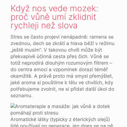
Když nos vede mozek:
proč vůně umí zklidnit
rychleji než slova
Stres se často projeví nenápadně: ramena se
zvednou, dech se zkrátí a hlava běží v režimu
„ještě musím“. V takovou chvíli může být
překvapivě účinná cesta přes čich. Vůně se
totiž neprodírá dlouhým rozumovým filtrem –
do centra emocí a vzpomínek dorazí téměř
okamžitě. A právě proto má smysl přemýšlet,
jaké aroma si pouštíme k tělu ve chvílích, kdy
potřebujeme zvolnit, ne si přidat další úkol do
seznamu.
Aromatické látky (typicky z éterických olejů)
lidé používají po generace, jen dnes se na ně