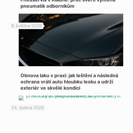
pneumatik odborníkům
6. května 2026
Obnova laku v praxi: jak leštění a následná
ochrana vrátí autu hloubku lesku a udrží
exteriér ve skvělé kondici
24. dubna 2026