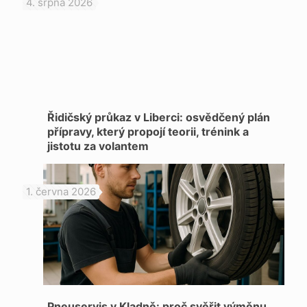
4. srpna 2026
Řidičský průkaz v Liberci: osvědčený plán
přípravy, který propojí teorii, trénink a
jistotu za volantem
1. června 2026
Pneuservis v Kladně: proč svěřit výměnu