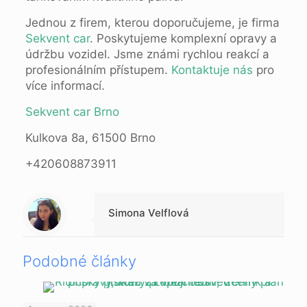
Jednou z firem, kterou doporučujeme, je firma
Sekv
e
nt car
. Poskytujeme komplexní opravy a
údržbu vozidel. Jsme známi rychlou reakcí a
profesionálním přístupem.
Kontaktuje nás
pro
více informací.
Sekvent car Brno
Kulkova 8a, 61500 Brno
+420608873911
Warning
: Trying to access array offset on null in
/data/1/d/1da9a732-fb3a-4804-a40f-d46885ca54ae/lajk.online/web/wp-content/themes/betheme-child/includes/content-single.php
on line
286
Simona Velflová
Podobné články