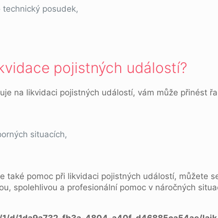
 technický posudek,
kvidace pojistných událostí?
uje na likvidaci pojistných událostí, vám může přinést ř
orných situacích,
,
e také pomoc při likvidaci pojistných událostí, můžete s
hlou, spolehlivou a profesionální pomoc v náročných situa
a/1/d/1da9a732-fb3a-4804-a40f-d46885ca54ae/lajk