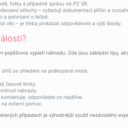
odě, fotky a případně zprávu od PZ SR.
oškození střechy – vyžadují dokumentaci příčin a rozsah
i a potvrzení o léčbě.
izí věc – je třeba prokázat odpovědnost a výši škody.
dálosti?
ám pojišťovna vyplatí náhradu. Zde jsou základní tipy, a
 úhlů as ohledem na poškozená místa.
jí časové limity.
amítnutí náhrady.
kontaktuje, odpovídejte co nejdříve.
t na externí pomoc.
 některých případech je výhodnější využít nezávislého ex