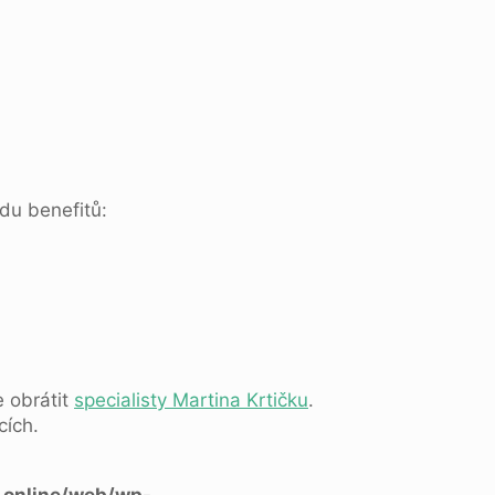
adu benefitů:
e obrátit
specialisty Martina Krtičku
.
cích.
.online/web/wp-