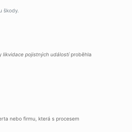
u škody.
by
likvidace pojistných událostí
proběhla
perta nebo firmu, která s procesem