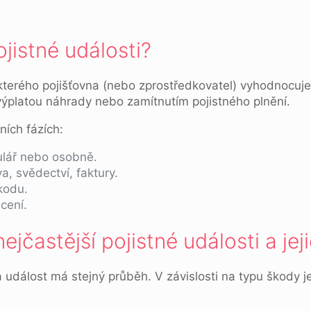
jistné události?
erého pojišťovna (nebo zprostředkovatel) vyhodnocuje 
 výplatou náhrady nebo zamítnutím pojistného plnění.
ních fázích:
mulář nebo osobně.
, svědectví, faktury.
škodu.
cení.
ejčastější pojistné události a jej
ná událost má stejný průběh. V závislosti na typu škody 