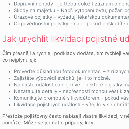
Dopravní nehody – je třeba doložit záznam o neh
Škody na majetku – Např. vytopení bytu, požár, p
Úrazové pojistky – vyžadují lékařskou dokumentac
Odpovědnostní pojistky – např. pokud poškodíte c
Jak urychlit likvidaci pojistné u
Čím přesněji a rychleji podklady dodáte, tím rychleji v
co nejplynuleji:
Proveďte důkladnou fotodokumentaci – z různých
Zajistěte výpovědi svědků, je-li to možné.
Nahlaste událost co nejdříve – některé pojistky ma
Nezatajujte detaily – nepřesnosti mohou vést k z
Komunikujte promptně s likvidátorem – pokud vás 
Likvidace pojistných událostí – víte, kdy se obráti
Přestože pojišťovny často nabízejí vlastní likvidaci, v
pomůže. Může se jednat o případy, kdy: