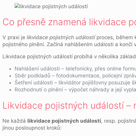
Co přesně znamená likvidace po
V praxi je
likvidace pojistných událostí
proces, během kt
pojistného plnění. Začíná nahlášením události a končí
Likvidace pojistných událostí probíhá v několika základ
Nahlášení události – telefonicky, přes online for
Sběr podkladů – fotodokumentace, policejní zpráva
Šetření události – likvidátor pojišťovny posuzuje 
Rozhodnutí o plnění – výpočet náhrady a její vypla
Likvidace pojistných událostí – n
Ne každá
likvidace pojistných událostí
, resp. pojist
jinou posloupnost kroků: