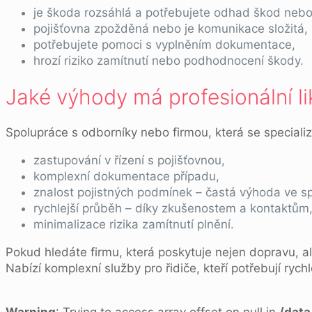
je škoda rozsáhlá a potřebujete odhad škod nebo
pojišťovna zpožděná nebo je komunikace složitá,
potřebujete pomoci s vyplněním dokumentace,
hrozí riziko zamítnutí nebo podhodnocení škody.
Jaké výhody má profesionální li
Spolupráce s odborníky nebo firmou, která se specializ
zastupování v řízení s pojišťovnou,
komplexní dokumentace případu,
znalost pojistných podmínek – častá výhoda ve sp
rychlejší průběh – díky zkušenostem a kontaktům
minimalizace rizika zamítnutí plnění.
Pokud hledáte firmu, která poskytuje nejen dopravu, al
Nabízí komplexní služby pro řidiče, kteří potřebují ryc
Warning
: Trying to access array offset on null in
/dat