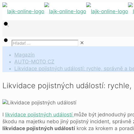
✕
Magazín
AUTO-MOTO CZ
Likvidace pojistných událostí: rychle, správně a b
Likvidace pojistných událostí: rychle
I
likvidace pojistných událostí
může být jednoduchý proce
škodu na majetku nebo jiný pojistný incident, správně 
likvidace pojistných událostí
krok za krokem a poradím