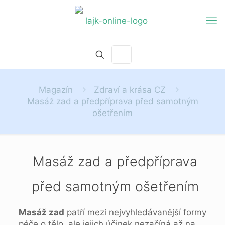
Magazín
Zdraví a krása CZ
Masáž zad a předpříprava před samotným
ošetřením
Masáž zad a předpříprava
před samotným ošetřením
Masáž zad
patří mezi nejvyhledávanější formy
péče o tělo, ale jejich účinek nezačíná až na