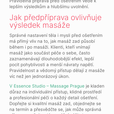
Pravidelná příprava před ošetřením vede k
lepším výsledkům a hlubšímu uvolnění.
Jak předpříprava ovlivňuje
výsledek masáže
Správné nastavení těla i mysli před ošetřením
má přímý vliv na to, jak masáž zad působí
během i po masáži. Klienti, kteří vnímají
masáž jako součást péče o sebe, často
zaznamenávají dlouhodobější efekt, lepší
pocit pohyblivosti a menší návraty napětí.
Pravidelnost a vědomý přístup dělají z masáže
víc než jen jednorázový úkon.
V Essence Studio – Massage Prague
je kladen
důraz na individuální přístup, klidné prostředí
a profesionální péči o každý detail ošetření.
Dopřejte si kvalitní masáž zad, objednejte se
na termín a přesvědčte se, jak může správná