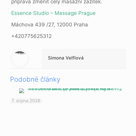
příprava změnit celý masážní zážitek.
Essence Studio – Massage Prague
Máchova 439 /27, 12000 Praha
+420775625312
Warning
: Trying to access array offset on null in
/data/1/d/1da9a732-fb3a-4804-a40f-d46885ca54ae/lajk.online/web/wp-content/themes/betheme-child/includes/content-single.php
on line
286
Simona Velflová
Podobné články
7. srpna 2026