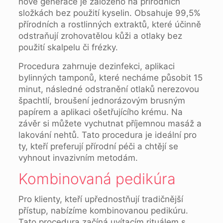
nové generace je založeno na přírodních
složkách bez použití kyselin. Obsahuje 99,5%
přírodních a rostlinných extraktů, které účinně
odstraňují zrohovatělou kůži a otlaky bez
použití skalpelu či frézky.
Procedura zahrnuje dezinfekci, aplikaci
bylinných tamponů, které necháme působit 15
minut, následné odstranění otlaků nerezovou
špachtlí, broušení jednorázovým brusným
papírem a aplikaci ošetřujícího krému. Na
závěr si můžete vychutnat příjemnou masáž a
lakování nehtů. Tato procedura je ideální pro
ty, kteří preferují přírodní péči a chtějí se
vyhnout invazivním metodám.
Kombinovaná pedikúra
Pro klienty, kteří upřednostňují tradičnější
přístup, nabízíme kombinovanou pedikúru.
Tato procedura začíná uvítacím rituálem s