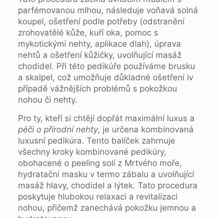
parfémovanou mlhou, následuje voňavá solná
koupel, ošetření podle potřeby (odstranění
zrohovatělé kůže, kuří oka, pomoc s
mykotickými nehty, aplikace dlah), úprava
nehtů a ošetření kůžičky, uvolňující masáž
chodidel. Při této pedikúře používáme brusku
a skalpel, což umožňuje důkladné ošetření iv
případě vážnějších problémů s pokožkou
nohou či nehty.
Pro ty, kteří si chtějí dopřát maximální luxus a
péči o přírodní nehty
, je určena kombinovaná
luxusní pedikúra. Tento balíček zahrnuje
všechny kroky kombinované pedikúry,
obohacené o peeling solí z Mrtvého moře,
hydratační masku v termo zábalu a uvolňující
masáž hlavy, chodidel a lýtek. Tato procedura
poskytuje hlubokou relaxaci a revitalizaci
nohou, přičemž zanechává pokožku jemnou a