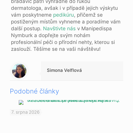
bradavic patří výhradně do rukou
dermatologa, avšak i v případě jejich výskytu
vám poskytneme
pedikúru
, přičemž se
postiženým místům vyhneme a poradíme vám
další postup.
Navštivte nás
v Manipedispa
Nymburk a dopřejte svým nohám
profesionální péči o přírodní nehty, kterou si
zaslouží. Těšíme se na vaši návštěvu!
Warning
: Trying to access array offset on null in
/data/1/d/1da9a732-fb3a-4804-a40f-d46885ca54ae/lajk.online/web/wp-content/themes/betheme-child/includes/content-single.php
on line
286
Simona Velflová
Podobné články
7. srpna 2026