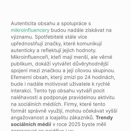
Autenticita obsahu a spolupráce s
mikroinfluencery
budou nadále získávat na
významu. Spotřebitelé stále více
upřednostňují značky, které komunikují
autenticky a reflektují jejich hodnoty.
Mikroinfluenceři, kteří mají menší, ale věrné
publikum, dokáží vytvářet důvěryhodnější
spojení mezi značkou a její cílovou skupinou.
Efemerní obsah, který zmizí po 24 hodinách,
bude i nadále motivovat uživatele k rychlé
interakci. Tento typ obsahu vytváří pocit
naléhavosti a podporuje pravidelnou aktivitu
na sociálních médiích. Firmy, které tento
formát správně využijí, mohou očekávat vyšší
angažovanost a loajalitu zákazníků.
Trendy
sociálních médií
v roce 2025 byste měli