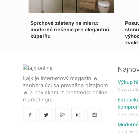
Sprchové zásteny na mieru:
Posuv
moderné riešenie pre elegantnú
stenu
kúpeľňu
výhod
zvoliť
Najnov
Lajk je internetový magazín 🔥
Výkup hli
zaoberajúci sa prevažne dizajnom
6. augusta 2
🔥 a novinkami z prostredia online
marketingu.
Estetick
komprom
6. augusta 2
Moderné 
6. augusta 2