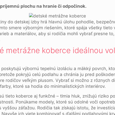
 príjemnú plochu na hranie či odpočinok.
tiny do detskej izby hrá hlavnú úlohu pohodlie, bezpečn
mto smere výborným riešením, ktoré spája všetky tieto 
arieb a materiálov, aby si rodičia mohli vybrať presne to,
.
é metrážne koberce ideálnou vo
poskytujú výbornú tepelnú izoláciu a mäkký povrch, kto
 pretože pokryjú celú podlahu a chránia ju pred poškode
e pre rodičov veľkým plusom. Vybrať si možno z rôznych d
arby, ktoré sa hodia do minimalistických interiérov.
sú tieto koberce aj funkčné – tlmia hluk, znižujú riziko
stnosti. Ponúkame modely, ktoré sú odolné voči opotreb
 vyššou záťažou. Rodičia tak získajú istotu, že investíc
y. Navyše ich viete kombinovať s ďalšími podlahovými kr