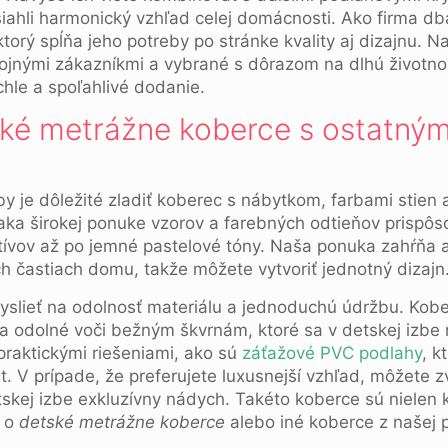
siahli harmonický vzhľad celej domácnosti. Ako firma d
ktorý spĺňa jeho potreby po stránke kvality aj dizajnu. 
jnými zákazníkmi a vybrané s dôrazom na dlhú životnos
hle a spoľahlivé dodanie.
ské metrážne koberce s ostatným
zby je dôležité zladiť koberec s nábytkom, farbami stien
ka širokej ponuke vzorov a farebných odtieňov prispôs
ívov až po jemné pastelové tóny. Naša ponuka zahŕňa 
ých častiach domu, takže môžete vytvoriť jednotný dizajn
slieť na odolnosť materiálu a jednoduchú údržbu. Kober
 a odolné voči bežným škvrnám, ktoré sa v detskej izbe
praktickými riešeniami, ako sú
záťažové PVC podlahy
, k
. V prípade, že preferujete luxusnejší vzhľad, môžete z
tskej izbe exkluzívny nádych. Takéto koberce sú nielen 
u o
detské metrážne koberce
alebo iné koberce z našej 