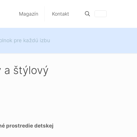
Magazín
Kontakt
plnok pre každú izbu
 a štýlový
é prostredie detskej