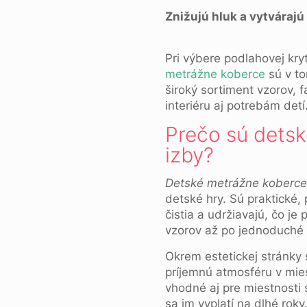
Znižujú hluk a vytvárajú
Pri výbere podlahovej kry
metrážne koberce
sú v to
široký sortiment vzorov, f
interiéru aj potrebám detí
Prečo sú detsk
izby?
Detské metrážne koberce
detské hry. Sú praktické,
čistia a udržiavajú, čo j
vzorov až po jednoduché f
Okrem estetickej stránky 
príjemnú atmosféru v mie
vhodné aj pre miestnosti s
sa im vyplatí na dlhé rok