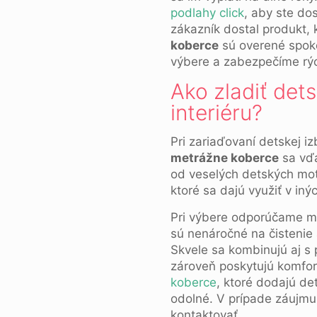
podlahy click
, aby ste do
zákazník dostal produkt, 
koberce
sú overené spoko
výbere a zabezpečíme rýc
Ako zladiť det
interiéru?
Pri zariaďovaní detskej i
metrážne koberce
sa vďa
od veselých detských mot
ktoré sa dajú využiť v in
Pri výbere odporúčame my
sú nenáročné na čistenie
Skvele sa kombinujú aj s 
zároveň poskytujú komfort
koberce
, ktoré dodajú de
odolné. V prípade záujm
kontaktovať.