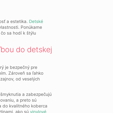
osť a estetika.
Detské
vlastnosti. Ponúkame
 čo sa hodí k štýlu
ľbou do detskej
rý je bezpečný pre
ním. Zároveň sa ľahko
izajnov, od veselých
 pošmyknutia a zabezpečujú
ovaniu, a preto sú
ia do kvalitného koberca
ytinami, ako sú
vinylové