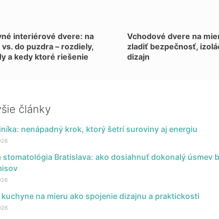
né interiérové dvere: na
Vchodové dvere na mier
 vs. do puzdra – rozdiely,
zladiť bezpečnosť, izolá
y a kedy ktoré riešenie
dizajn
šie články
níka: nenápadný krok, ktorý šetrí suroviny aj energiu
026
á stomatológia Bratislava: ako dosiahnuť dokonalý úsmev 
isov
026
kuchyne na mieru ako spojenie dizajnu a praktickosti
026