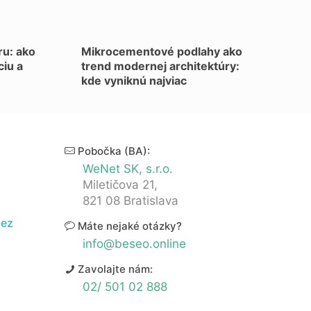
u: ako
Mikrocementové podlahy ako
ciu a
trend modernej architektúry:
kde vyniknú najviac
Pobočka (BA):
WeNet SK, s.r.o.
Miletičova 21,
821 08 Bratislava
bez
Máte nejaké otázky?
info@beseo.online
Zavolajte nám:
02/ 501 02 888