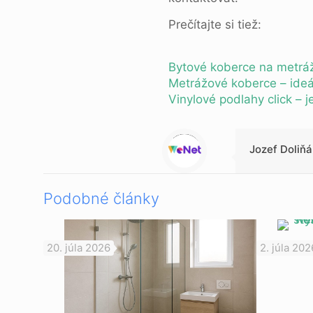
Prečítajte si tiež:
Bytové koberce na metráž
Metrážové koberce – ideál
Vinylové podlahy click –
Warning
: Trying to access array offset on null in
/data/1/d/1da9a732-fb3a-4804-a40f-d46885ca54ae/lajk.online/web/wp-content/themes/betheme-child/includes/content-single.php
on line
286
Jozef Doliňá
Podobné články
20. júla 2026
2. júla 202