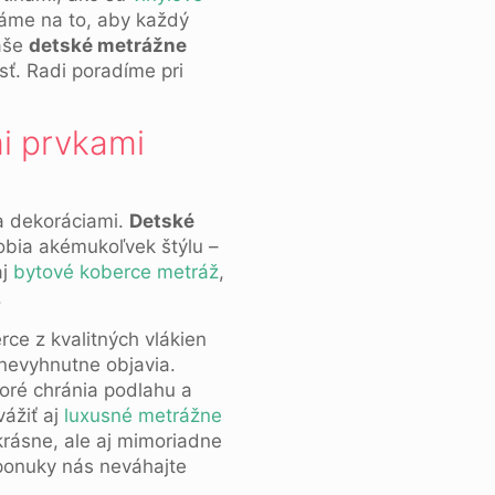
báme na to, aby každý
Naše
detské metrážne
ť. Radi poradíme pri
i prvkami
 a dekoráciami.
Detské
obia akémukoľvek štýlu –
aj
bytové koberce metráž
,
.
ce z kvalitných vlákien
 nevyhnutne objavia.
toré chránia podlahu a
vážiť aj
luxusné metrážne
krásne, ale aj mimoriadne
ponuky nás neváhajte