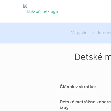
Magazín
Interié
Detské m
Článok v skratke:
Detské metrážne koberce
izby.