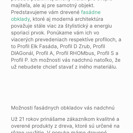
majiteľa, ale aj pre samotný objekt.
Predstavujeme vám drevené
fasádne
obklady
, ktoré aj moderná architektúra
považuje stále viac za štylistický a energiu
sporiaci prvok. Ponúkame vám ich vo
viacerých prevedeniach respektíve profiloch, a
to Profil Elk Fasáda, Profil D Zrub, Profil
DIAGonál, Profil A, Profil RHOMbus, Profil S a
Profil P. Ich možnosti vás nadchnú natoľko, že
už nebudete chcieť stavať z iného materiálu.
Možnosti fasádnych obkladov vás nadchnú
Už 21 rokov prinášame zákazníkom kvalitné a
overené produkty z dreva, ktoré sú určené na
rôzne využitie. V ponuke máme drevené