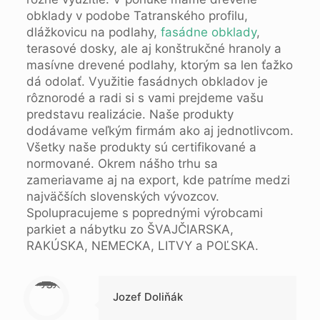
obklady v podobe Tatranského profilu,
dlážkovicu na podlahy,
fasádne obklady
,
terasové dosky, ale aj konštrukčné hranoly a
masívne drevené podlahy, ktorým sa len ťažko
dá odolať. Využitie fasádnych obkladov je
rôznorodé a radi si s vami prejdeme vašu
predstavu realizácie. Naše produkty
dodávame veľkým firmám ako aj jednotlivcom.
Všetky naše produkty sú certifikované a
normované. Okrem nášho trhu sa
zameriavame aj na export, kde patríme medzi
najväčších slovenských vývozcov.
Spolupracujeme s poprednými výrobcami
parkiet a nábytku zo ŠVAJČIARSKA,
RAKÚSKA, NEMECKA, LITVY a POĽSKA.
Warning
: Trying to access array offset on null in
/data/1/d/1da9a732-fb3a-4804-a40f-d46885ca54ae/lajk.online/web/wp-content/themes/betheme-child/includes/content-single.php
on line
286
Jozef Doliňák