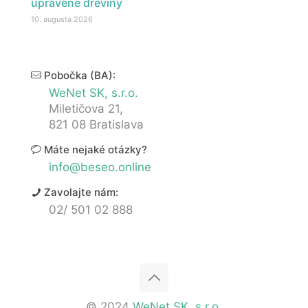
upravené dreviny
10. augusta 2026
Pobočka (BA):
WeNet SK, s.r.o.
Miletičova 21,
821 08 Bratislava
Máte nejaké otázky?
info@beseo.online
Zavolajte nám:
02/ 501 02 888
© 2024
WeNet SK, s.r.o.