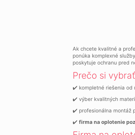
Ak chcete kvalitné a prof
ponúka komplexné služby 
poskytuje ochranu pred n
Prečo si vybra
✔️ kompletné riešenia od 
✔️ výber kvalitných mater
✔️ profesionálna montáž p
✔️
firma na oplotenie p
Firma na oplo