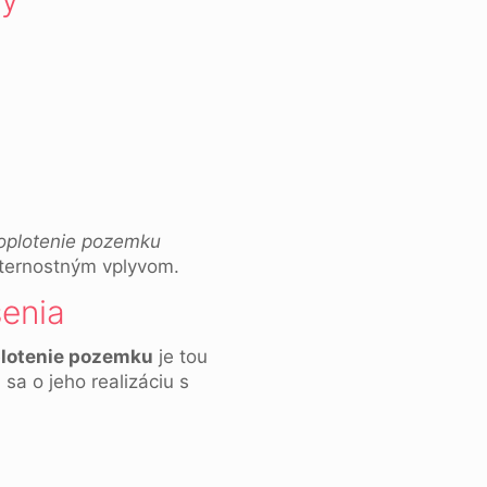
oplotenie pozemku
eternostným vplyvom.
šenia
plotenie pozemku
je tou
sa o jeho realizáciu s