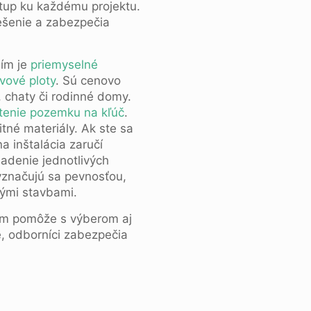
stup ku každému projektu.
ešenie a zabezpečia
ním je
priemyselné
ivové ploty
. Sú cenovo
 chaty či rodinné domy.
tenie pozemku na kľúč
.
tné materiály. Ak ste sa
na inštalácia zaručí
sadenie jednotlivých
yznačujú sa pevnosťou,
nými stavbami.
m pomôže s výberom aj
e, odborníci zabezpečia