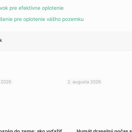
rvok pre efektívne oplotenie
iešenie pre oplotenie vášho pozemku
k
 2026
2. augusta 2026
bazén do zeme: ako vyťažiť
Humát draselný počas 