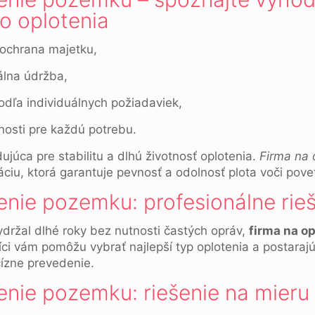
o oplotenia
ochrana majetku,
álna údržba,
odľa individuálnych požiadaviek,
nosti pre každú potrebu.
júca pre stabilitu a dlhú životnosť oplotenia.
Firma na 
ciu, ktorá garantuje pevnosť a odolnosť plota voči pov
enie pozemku: profesionálne rie
ydržal dlhé roky bez nutnosti častých opráv,
firma na o
i vám pomôžu vybrať najlepší typ oplotenia a postarajú 
cízne prevedenie.
enie pozemku: riešenie na mieru