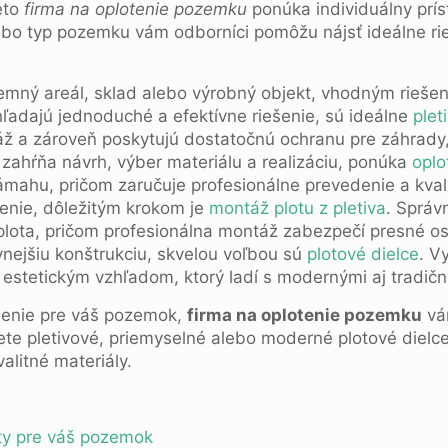
eto
firma na oplotenie pozemku
ponúka individuálny prí
ebo typ pozemku vám odborníci pomôžu nájsť ideálne ri
remný areál, sklad alebo výrobný objekt, vhodným rieše
í hľadajú jednoduché a efektívne riešenie, sú ideálne
plet
ž a zároveň poskytujú dostatočnú ochranu pre záhrady,
 zahŕňa návrh, výber materiálu a realizáciu, ponúka
oplo
námahu, pričom zaručuje profesionálne prevedenie a kvali
ešenie, dôležitým krokom je
montáž plotu z pletiva
. Správ
ť plota, pričom profesionálna montáž zabezpečí presné o
vnejšiu konštrukciu, skvelou voľbou sú
plotové dielce
. V
stetickým vzhľadom, ktorý ladí s modernými aj tradič
ešenie pre váš pozemok,
firma na oplotenie pozemku
vá
ujete pletivové, priemyselné alebo moderné plotové dielc
alitné materiály.
oty pre váš pozemok