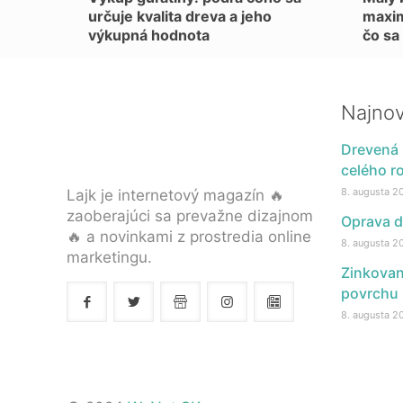
určuje kvalita dreva a jeho
maxim
výkupná hodnota
čo sa 
Najnov
Drevená 
celého r
8. augusta 2
Lajk je internetový magazín 🔥
zaoberajúci sa prevažne dizajnom
Oprava d
🔥 a novinkami z prostredia online
8. augusta 2
marketingu.
Zinkovan
povrchu
8. augusta 2