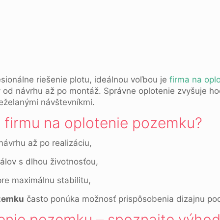
esionálne riešenie plotu, ideálnou voľbou je
firma na opl
od návrhu až po montáž. Správne oplotenie zvyšuje ho
eželanými návštevníkmi.
ť firmu na oplotenie pozemku?
návrhu až po realizáciu,
iálov s dlhou životnosťou,
re maximálnu stabilitu,
ozemku
často ponúka možnosť prispôsobenia dizajnu pod
tenie pozemku – spoznajte výho