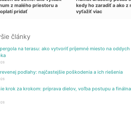
um z malého priestoru a
kedy ho zaradiť a ako z
oplatí pridať
vyťažiť viac
šie články
pergola na terasu: ako vytvoriť príjemné miesto na oddych
oka
026
revenej podlahy: najčastejšie poškodenia a ich riešenia
026
ie krok za krokom: príprava dielov, voľba postupu a finálna
026