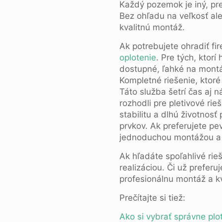
Každý pozemok je iný, pr
Bez ohľadu na veľkosť al
kvalitnú montáž.
Ak potrebujete ohradiť fi
oplotenie
. Pre tých, ktor
dostupné, ľahké na montá
Kompletné riešenie, ktoré
Táto služba šetrí čas aj 
rozhodli pre pletivové ri
stabilitu a dlhú životnos
prvkov. Ak preferujete pe
jednoduchou montážou a e
Ak hľadáte spoľahlivé ri
realizáciou. Či už prefer
profesionálnu montáž a kv
Prečítajte si tiež:
Ako si vybrať správne pl