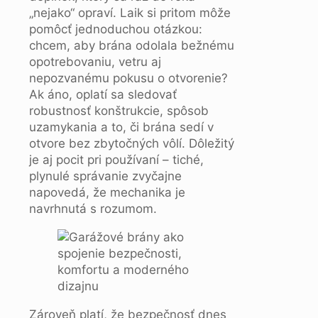
„nejako“ opraví. Laik si pritom môže
pomôcť jednoduchou otázkou:
chcem, aby brána odolala bežnému
opotrebovaniu, vetru aj
nepozvanému pokusu o otvorenie?
Ak áno, oplatí sa sledovať
robustnosť konštrukcie, spôsob
uzamykania a to, či brána sedí v
otvore bez zbytočných vôlí. Dôležitý
je aj pocit pri používaní – tiché,
plynulé správanie zvyčajne
napovedá, že mechanika je
navrhnutá s rozumom.
Zároveň platí, že bezpečnosť dnes