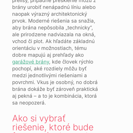
prelisy, prípadne presklenie môžu z
brány urobiť nenápadnú líniu alebo
naopak výrazný architektonický
prvok. Moderné riešenia sa snažia,
aby brána nepôsobila „technicky“,
ale prirodzene nadviazala na okná,
vchod či plot. Ak hľadáte základnú
orientáciu v možnostiach, tému
dobre mapujú aj prehľady ako
garážové brány
, kde človek rýchlo
pochopí, aké rozdiely môžu byť
medzi jednotlivými riešeniami a
povrchmi. Vkus je osobný, no dobrá
brána dokáže byť zároveň praktická
aj pekná – a to je kombinácia, ktorá
sa neopozerá.
Ako si vybrať
riešenie, ktoré bude