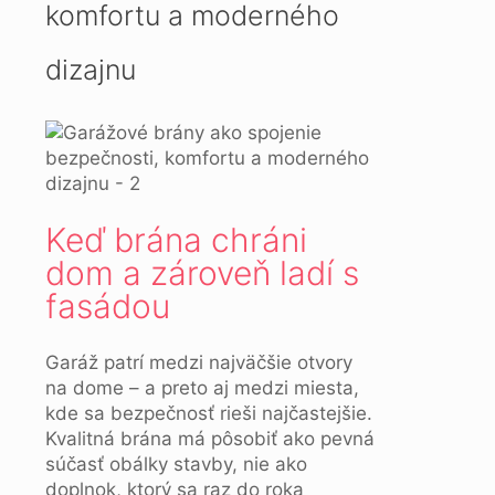
komfortu a moderného
dizajnu
Keď brána chráni
dom a zároveň ladí s
fasádou
Garáž patrí medzi najväčšie otvory
na dome – a preto aj medzi miesta,
kde sa bezpečnosť rieši najčastejšie.
Kvalitná brána má pôsobiť ako pevná
súčasť obálky stavby, nie ako
doplnok, ktorý sa raz do roka