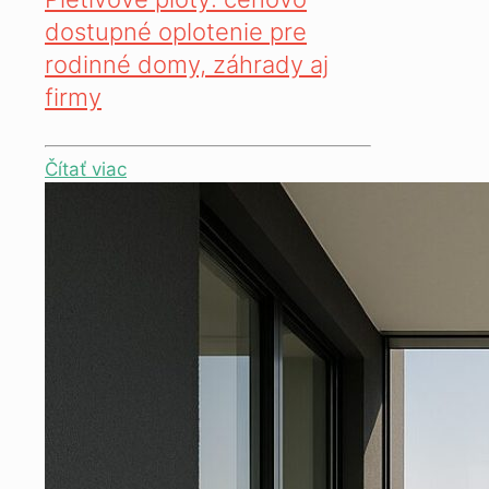
dostupné oplotenie pre
rodinné domy, záhrady aj
firmy
Čítať viac