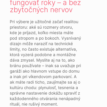
fungovať roky – a bez
zbytočných nervov
Pri výbere je užitočné začať realitou
priestoru: aké sú rozmery otvoru,
kde je príjazd, koľko miesta máte
pod stropom a po bokoch. Vysnívaný
dizajn môže naraziť na technické
limity, no často existuje alternatíva,
ktorá vyzerá podobne a montážne
dáva zmysel. Myslite aj na to, ako
bránu používate – inak sa uvažuje pri
garáži ako hlavnom vstupe do domu
a inak pri víkendovom parkovaní. A
ak máte radi ticho, zaujímajte sa aj o
kultúru chodu: plynulosť, tesnenia a
správne nastavenie dokážu spraviť z
každodenného otvárania nenápadný
rituál, nie rušivý moment.