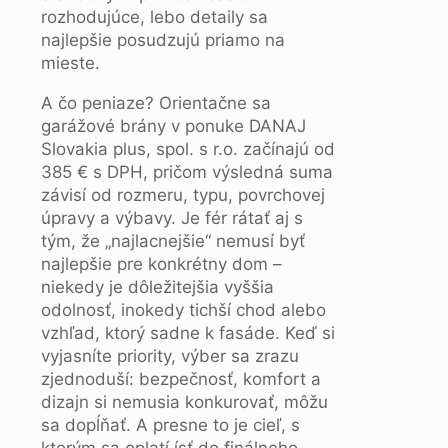
rozhodujúce, lebo detaily sa
najlepšie posudzujú priamo na
mieste.
A čo peniaze? Orientačne sa
garážové brány v ponuke DANAJ
Slovakia plus, spol. s r.o. začínajú od
385 € s DPH, pričom výsledná suma
závisí od rozmeru, typu, povrchovej
úpravy a výbavy. Je fér rátať aj s
tým, že „najlacnejšie“ nemusí byť
najlepšie pre konkrétny dom –
niekedy je dôležitejšia vyššia
odolnosť, inokedy tichší chod alebo
vzhľad, ktorý sadne k fasáde. Keď si
vyjasníte priority, výber sa zrazu
zjednoduší: bezpečnosť, komfort a
dizajn si nemusia konkurovať, môžu
sa dopĺňať. A presne to je cieľ, s