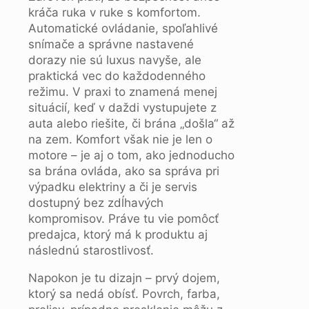
kráča ruka v ruke s komfortom.
Automatické ovládanie, spoľahlivé
snímače a správne nastavené
dorazy nie sú luxus navyše, ale
praktická vec do každodenného
režimu. V praxi to znamená menej
situácií, keď v daždi vystupujete z
auta alebo riešite, či brána „došla“ až
na zem. Komfort však nie je len o
motore – je aj o tom, ako jednoducho
sa brána ovláda, ako sa správa pri
výpadku elektriny a či je servis
dostupný bez zdĺhavých
kompromisov. Práve tu vie pomôcť
predajca, ktorý má k produktu aj
následnú starostlivosť.
Napokon je tu dizajn – prvý dojem,
ktorý sa nedá obísť. Povrch, farba,