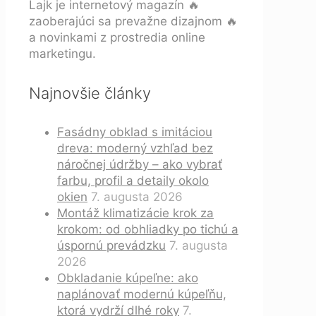
Lajk je internetový magazín 🔥
zaoberajúci sa prevažne dizajnom 🔥
a novinkami z prostredia online
marketingu.
Najnovšie články
Fasádny obklad s imitáciou
dreva: moderný vzhľad bez
náročnej údržby – ako vybrať
farbu, profil a detaily okolo
okien
7. augusta 2026
Montáž klimatizácie krok za
krokom: od obhliadky po tichú a
úspornú prevádzku
7. augusta
2026
Obkladanie kúpeľne: ako
naplánovať modernú kúpeľňu,
ktorá vydrží dlhé roky
7.