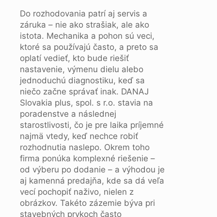
Do rozhodovania patrí aj servis a
záruka – nie ako strašiak, ale ako
istota. Mechanika a pohon sú veci,
ktoré sa používajú často, a preto sa
oplatí vedieť, kto bude riešiť
nastavenie, výmenu dielu alebo
jednoduchú diagnostiku, keď sa
niečo začne správať inak. DANAJ
Slovakia plus, spol. s r.o. stavia na
poradenstve a následnej
starostlivosti, čo je pre laika príjemné
najmä vtedy, keď nechce robiť
rozhodnutia naslepo. Okrem toho
firma ponúka komplexné riešenie –
od výberu po dodanie – a výhodou je
aj kamenná predajňa, kde sa dá veľa
vecí pochopiť naživo, nielen z
obrázkov. Takéto zázemie býva pri
stavebných prvkoch často