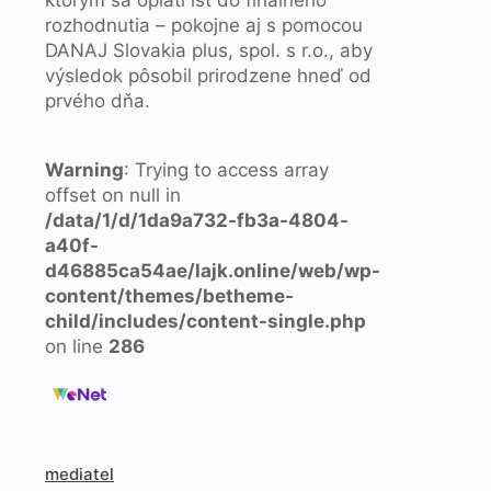
ktorým sa oplatí ísť do finálneho
rozhodnutia – pokojne aj s pomocou
DANAJ Slovakia plus, spol. s r.o., aby
výsledok pôsobil prirodzene hneď od
prvého dňa.
Warning
: Trying to access array
offset on null in
/data/1/d/1da9a732-fb3a-4804-
a40f-
d46885ca54ae/lajk.online/web/wp-
content/themes/betheme-
child/includes/content-single.php
on line
286
mediatel