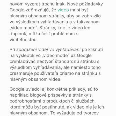
novom vyzerať trochu inak. Nové požiadavky
Google zdôrazňujú, že
video
musí byť
hlavným obsahom stránky, aby sa zobrazilo
vo výsledkoch vyhľadávania a v takzvanom
„video mode“. Stránky, kde je video len
doplnok, môžu čeliť problémom s
viditeľnosťou.
Pri
zobrazení videí vo vyhľadávaní
po kliknutí
na výsledok vo „video mode“ už Google
prehľadávač neotvorí štandardnú stránku s
výsledkom vyhľadávania, ale namiesto toho
presmeruje používateľa priamo na stránku s
hlavným obsahom videa.
Google uviedol aj konkrétne príklady, sú to
napríklad blogové príspevky a stránky s
podrobnosťami o produktoch či službách,
ktoré môžu byť postihnuté, ak video nie je ich
hlavným obsahom. To vyžaduje od tvorcov