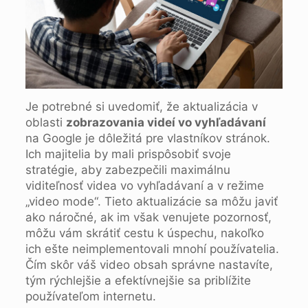
Je potrebné si uvedomiť, že aktualizácia v
oblasti
zobrazovania videí vo vyhľadávaní
na Google je dôležitá pre vlastníkov stránok.
Ich majitelia by mali prispôsobiť svoje
stratégie, aby zabezpečili maximálnu
viditeľnosť videa vo vyhľadávaní a v režime
„video mode“. Tieto aktualizácie sa môžu javiť
ako náročné, ak im však venujete pozornosť,
môžu vám skrátiť cestu k úspechu, nakoľko
ich ešte neimplementovali mnohí používatelia.
Čím skôr váš video obsah správne nastavíte,
tým rýchlejšie a efektívnejšie sa priblížite
používateľom internetu.