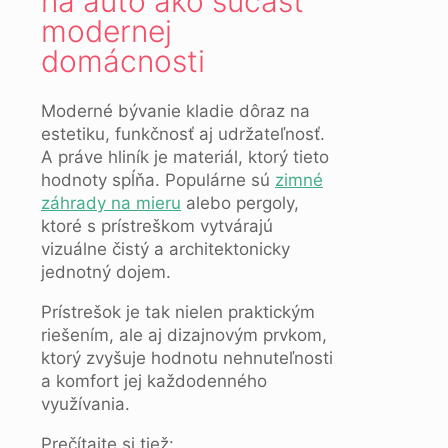
na auto ako súčasť
modernej
domácnosti
Moderné bývanie kladie dôraz na
estetiku, funkčnosť aj udržateľnosť.
A práve hliník je materiál, ktorý tieto
hodnoty spĺňa. Populárne sú
zimné
záhrady na mieru
alebo pergoly,
ktoré s prístreškom vytvárajú
vizuálne čistý a architektonicky
jednotný dojem.
Prístrešok je tak nielen praktickým
riešením, ale aj dizajnovým prvkom,
ktorý zvyšuje hodnotu nehnuteľnosti
a komfort jej každodenného
využívania.
Prečítajte si tiež: