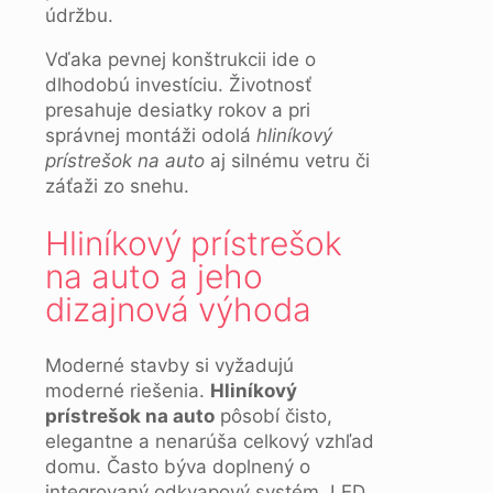
údržbu.
Vďaka pevnej konštrukcii ide o
dlhodobú investíciu. Životnosť
presahuje desiatky rokov a pri
správnej montáži odolá
hliníkový
prístrešok na auto
aj silnému vetru či
záťaži zo snehu.
Hliníkový prístrešok
na auto a jeho
dizajnová výhoda
Moderné stavby si vyžadujú
moderné riešenia.
Hliníkový
prístrešok na auto
pôsobí čisto,
elegantne a nenarúša celkový vzhľad
domu. Často býva doplnený o
integrovaný odkvapový systém, LED