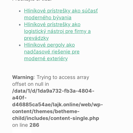
Hliníkové prístrešky ako súčasť
moderného bývania
Hliníkové prístrešky ako
logistický nástroj pre firmy a
prevádzky
Hliníkové pergoly ako
nadčasové riešenie pre
moderné exteriéry
Warning
: Trying to access array
offset on null in
/data/1/d/1da9a732-fb3a-4804-
a40f-
d46885ca54ae/lajk.online/web/wp-
content/themes/betheme-
child/includes/content-single.php
on line
286