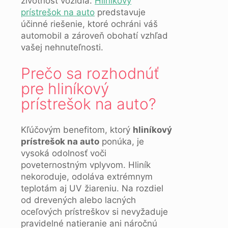
životnosť vozidla.
Hliníkový
prístrešok na auto
predstavuje
účinné riešenie, ktoré ochráni váš
automobil a zároveň obohatí vzhľad
vašej nehnuteľnosti.
Prečo sa rozhodnúť
pre hliníkový
prístrešok na auto?
Kľúčovým benefitom, ktorý
hliníkový
prístrešok na auto
ponúka, je
vysoká odolnosť voči
poveternostným vplyvom. Hliník
nekoroduje, odoláva extrémnym
teplotám aj UV žiareniu. Na rozdiel
od drevených alebo lacných
oceľových prístreškov si nevyžaduje
pravidelné natieranie ani náročnú