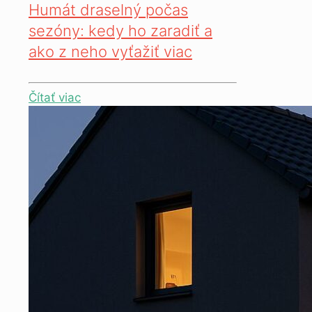
Humát draselný počas
sezóny: kedy ho zaradiť a
ako z neho vyťažiť viac
Čítať viac