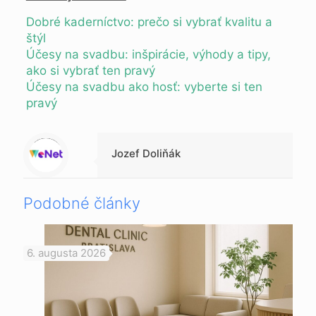
Dobré kaderníctvo: prečo si vybrať kvalitu a
štýl
Účesy na svadbu: inšpirácie, výhody a tipy,
ako si vybrať ten pravý
Účesy na svadbu ako hosť: vyberte si ten
pravý
Warning
: Trying to access array offset on null in
/data/1/d/1da9a732-fb3a-4804-a40f-d46885ca54ae/lajk.online/web/wp-content/themes/betheme-child/includes/content-single.php
on line
286
Jozef Doliňák
Podobné články
6. augusta 2026