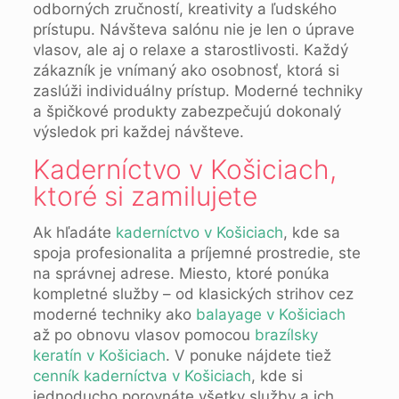
odborných zručností, kreativity a ľudského
prístupu. Návšteva salónu nie je len o úprave
vlasov, ale aj o relaxe a starostlivosti. Každý
zákazník je vnímaný ako osobnosť, ktorá si
zaslúži individuálny prístup. Moderné techniky
a špičkové produkty zabezpečujú dokonalý
výsledok pri každej návšteve.
Kaderníctvo v Košiciach,
ktoré si zamilujete
Ak hľadáte
kaderníctvo v Košiciach
, kde sa
spoja profesionalita a príjemné prostredie, ste
na správnej adrese. Miesto, ktoré ponúka
kompletné služby – od klasických strihov cez
moderné techniky ako
balayage v Košiciach
až po obnovu vlasov pomocou
brazílsky
keratín v Košiciach
. V ponuke nájdete tiež
cenník kaderníctva v Košiciach
, kde si
jednoducho porovnáte všetky služby a ich