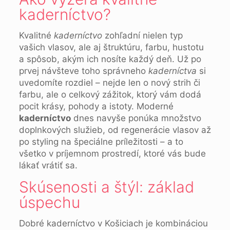
kaderníctvo?
Kvalitné
kaderníctvo
zohľadní nielen typ
vašich vlasov, ale aj štruktúru, farbu, hustotu
a spôsob, akým ich nosíte každý deň. Už po
prvej návšteve toho správneho
kaderníctva
si
uvedomíte rozdiel – nejde len o nový strih či
farbu, ale o celkový zážitok, ktorý vám dodá
pocit krásy, pohody a istoty. Moderné
kaderníctvo
dnes navyše ponúka množstvo
doplnkových služieb, od regenerácie vlasov až
po styling na špeciálne príležitosti – a to
všetko v príjemnom prostredí, ktoré vás bude
lákať vrátiť sa.
Skúsenosti a štýl: základ
úspechu
Dobré kaderníctvo v Košiciach je kombináciou