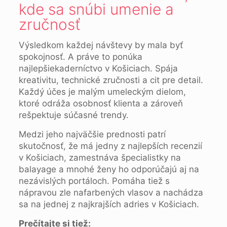
kde sa snúbi umenie a
zručnosť
Výsledkom každej návštevy by mala byť
spokojnosť. A práve to ponúka
najlepšiekaderníctvo v Košiciach. Spája
kreativitu, technické zručnosti a cit pre detail.
Každý účes je malým umeleckým dielom,
ktoré odráža osobnosť klienta a zároveň
rešpektuje súčasné trendy.
Medzi jeho najväčšie prednosti patrí
skutočnosť, že má jedny z najlepších recenzií
v Košiciach, zamestnáva špecialistky na
balayage a mnohé ženy ho odporúčajú aj na
nezávislých portáloch. Pomáha tiež s
nápravou zle nafarbených vlasov a nachádza
sa na jednej z najkrajších adries v Košiciach.
Prečítajte si tiež: