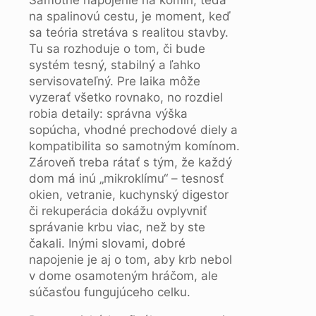
Samotné napojenie na komín, teda
na spalinovú cestu, je moment, keď
sa teória stretáva s realitou stavby.
Tu sa rozhoduje o tom, či bude
systém tesný, stabilný a ľahko
servisovateľný. Pre laika môže
vyzerať všetko rovnako, no rozdiel
robia detaily: správna výška
sopúcha, vhodné prechodové diely a
kompatibilita so samotným komínom.
Zároveň treba rátať s tým, že každý
dom má inú „mikroklímu“ – tesnosť
okien, vetranie, kuchynský digestor
či rekuperácia dokážu ovplyvniť
správanie krbu viac, než by ste
čakali. Inými slovami, dobré
napojenie je aj o tom, aby krb nebol
v dome osamoteným hráčom, ale
súčasťou fungujúceho celku.