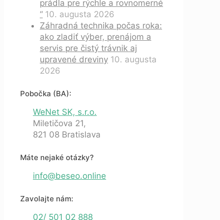
prádla pre rýchle a rovnomerné
“
10. augusta 2026
Záhradná technika počas roka:
ako zladiť výber, prenájom a
servis pre čistý trávnik aj
upravené dreviny
10. augusta
2026
Pobočka (BA):
WeNet SK, s.r.o.
Miletičova 21,
821 08 Bratislava
Máte nejaké otázky?
info@beseo.online
Zavolajte nám:
02/ 501 02 888