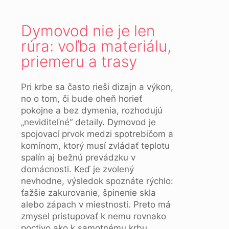
Dymovod nie je len
rúra: voľba materiálu,
priemeru a trasy
Pri krbe sa často rieši dizajn a výkon,
no o tom, či bude oheň horieť
pokojne a bez dymenia, rozhodujú
„neviditeľné“ detaily. Dymovod je
spojovací prvok medzi spotrebičom a
komínom, ktorý musí zvládať teplotu
spalín aj bežnú prevádzku v
domácnosti. Keď je zvolený
nevhodne, výsledok spoznáte rýchlo:
ťažšie zakurovanie, špinenie skla
alebo zápach v miestnosti. Preto má
zmysel pristupovať k nemu rovnako
poctivo ako k samotnému krbu,