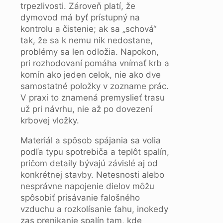
trpezlivosti. Zároveň platí, že
dymovod má byť prístupný na
kontrolu a čistenie; ak sa „schová“
tak, že sa k nemu nik nedostane,
problémy sa len odložia. Napokon,
pri rozhodovaní pomáha vnímať krb a
komín ako jeden celok, nie ako dve
samostatné položky v zozname prác.
V praxi to znamená premyslieť trasu
už pri návrhu, nie až po dovezení
krbovej vložky.
Materiál a spôsob spájania sa volia
podľa typu spotrebiča a teplôt spalín,
pričom detaily bývajú závislé aj od
konkrétnej stavby. Netesnosti alebo
nesprávne napojenie dielov môžu
spôsobiť prisávanie falošného
vzduchu a rozkolísanie ťahu, inokedy
zas prenikanie spalín tam, kde