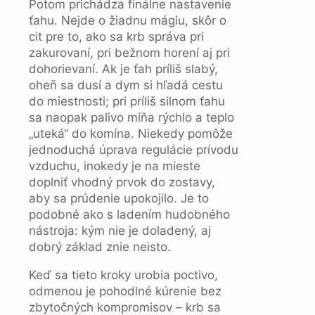
Potom prichádza finálne nastavenie
ťahu. Nejde o žiadnu mágiu, skôr o
cit pre to, ako sa krb správa pri
zakurovaní, pri bežnom horení aj pri
dohorievaní. Ak je ťah príliš slabý,
oheň sa dusí a dym si hľadá cestu
do miestnosti; pri príliš silnom ťahu
sa naopak palivo míňa rýchlo a teplo
„uteká“ do komína. Niekedy pomôže
jednoduchá úprava regulácie prívodu
vzduchu, inokedy je na mieste
doplniť vhodný prvok do zostavy,
aby sa prúdenie upokojilo. Je to
podobné ako s ladením hudobného
nástroja: kým nie je doladený, aj
dobrý základ znie neisto.
Keď sa tieto kroky urobia poctivo,
odmenou je pohodlné kúrenie bez
zbytočných kompromisov – krb sa