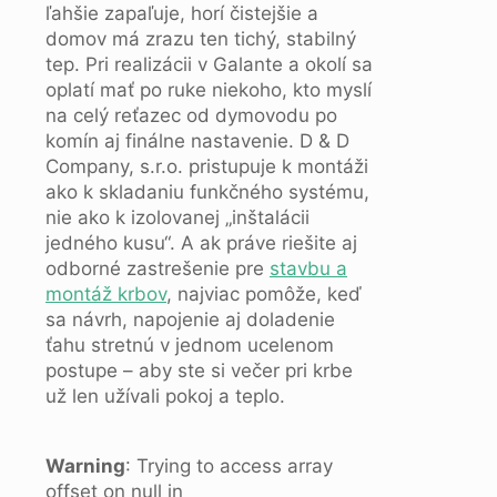
ľahšie zapaľuje, horí čistejšie a
domov má zrazu ten tichý, stabilný
tep. Pri realizácii v Galante a okolí sa
oplatí mať po ruke niekoho, kto myslí
na celý reťazec od dymovodu po
komín aj finálne nastavenie. D & D
Company, s.r.o. pristupuje k montáži
ako k skladaniu funkčného systému,
nie ako k izolovanej „inštalácii
jedného kusu“. A ak práve riešite aj
odborné zastrešenie pre
stavbu a
montáž krbov
, najviac pomôže, keď
sa návrh, napojenie aj doladenie
ťahu stretnú v jednom ucelenom
postupe – aby ste si večer pri krbe
už len užívali pokoj a teplo.
Warning
: Trying to access array
offset on null in