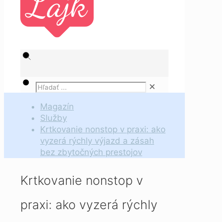
✕
Magazín
Služby
Krtkovanie nonstop v praxi: ako
vyzerá rýchly výjazd a zásah
bez zbytočných prestojov
Krtkovanie nonstop v
praxi: ako vyzerá rýchly