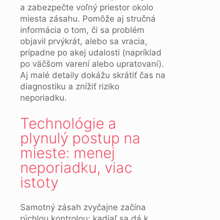
a zabezpečte voľný priestor okolo
miesta zásahu. Pomôže aj stručná
informácia o tom, či sa problém
objavil prvýkrát, alebo sa vracia,
prípadne po akej udalosti (napríklad
po väčšom varení alebo upratovaní).
Aj malé detaily dokážu skrátiť čas na
diagnostiku a znížiť riziko
neporiadku.
Technológie a
plynulý postup na
mieste: menej
neporiadku, viac
istoty
Samotný zásah zvyčajne začína
rýchlou kontrolou: kadiaľ sa dá k