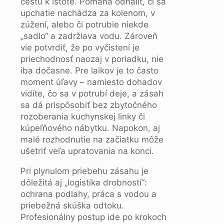
cestu k istote. Pomáha odhaliť, či sa
upchatie nachádza za kolenom, v
zúžení, alebo či potrubie niekde
„sadlo“ a zadržiava vodu. Zároveň
vie potvrdiť, že po vyčistení je
priechodnosť naozaj v poriadku, nie
iba dočasne. Pre laikov je to často
moment úľavy – namiesto dohadov
vidíte, čo sa v potrubí deje, a zásah
sa dá prispôsobiť bez zbytočného
rozoberania kuchynskej linky či
kúpeľňového nábytku. Napokon, aj
malé rozhodnutie na začiatku môže
ušetriť veľa upratovania na konci.
Pri plynulom priebehu zásahu je
dôležitá aj „logistika drobností“:
ochrana podlahy, práca s vodou a
priebežná skúška odtoku.
Profesionálny postup ide po krokoch