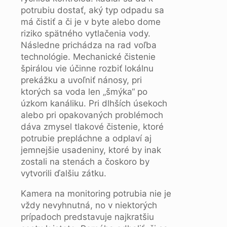
potrubiu dostať, aký typ odpadu sa
má čistiť a či je v byte alebo dome
riziko spätného vytlačenia vody.
Následne prichádza na rad voľba
technológie. Mechanické čistenie
špirálou vie účinne rozbiť lokálnu
prekážku a uvoľniť nánosy, pri
ktorých sa voda len „šmýka“ po
úzkom kanáliku. Pri dlhších úsekoch
alebo pri opakovaných problémoch
dáva zmysel tlakové čistenie, ktoré
potrubie prepláchne a odplaví aj
jemnejšie usadeniny, ktoré by inak
zostali na stenách a čoskoro by
vytvorili ďalšiu zátku.
Kamera na monitoring potrubia nie je
vždy nevyhnutná, no v niektorých
prípadoch predstavuje najkratšiu