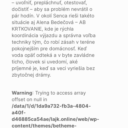
– uvoľniť, prepláchnuť, otestovať,
dočistiť – aby sa problém nevrátil o
pár hodín. V okolí Senca rieši takéto
situácie aj Alena Bedečová – AB
KRTKOVANIE, kde je rýchla
koordinácia výjazdu a správna voľba
techniky tým, čo robí zásah v teréne
pokojnejším pre domácnosť. Keď
voda opäť odteká a v byte zavládne
ticho, človek si uvedomí, aké
príjemné je, keď sa veci vyriešia bez
zbytočnej drámy.
Warning
: Trying to access array
offset on null in
/data/1/d/1da9a732-fb3a-4804-
a40f-
d46885ca54ae/lajk.online/web/wp-
content/themes/betheme-