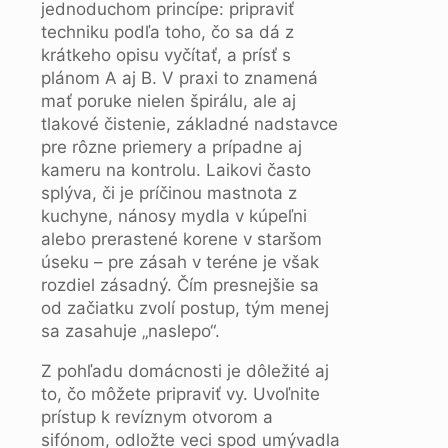
jednoduchom princípe: pripraviť
techniku podľa toho, čo sa dá z
krátkeho opisu vyčítať, a prísť s
plánom A aj B. V praxi to znamená
mať poruke nielen špirálu, ale aj
tlakové čistenie, základné nadstavce
pre rôzne priemery a prípadne aj
kameru na kontrolu. Laikovi často
splýva, či je príčinou mastnota z
kuchyne, nánosy mydla v kúpeľni
alebo prerastené korene v staršom
úseku – pre zásah v teréne je však
rozdiel zásadný. Čím presnejšie sa
od začiatku zvolí postup, tým menej
sa zasahuje „naslepo“.
Z pohľadu domácnosti je dôležité aj
to, čo môžete pripraviť vy. Uvoľnite
prístup k revíznym otvorom a
sifónom, odložte veci spod umývadla