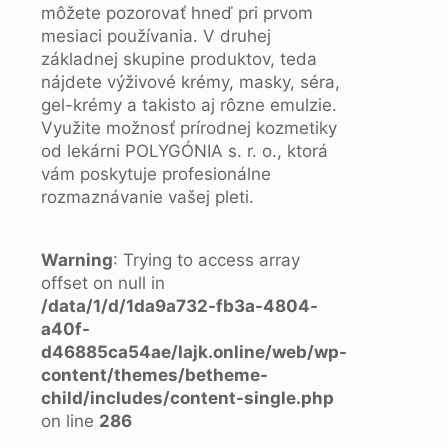
môžete pozorovať hneď pri prvom
mesiaci používania. V druhej
základnej skupine produktov, teda
nájdete výživové krémy, masky, séra,
gel-krémy a takisto aj rôzne emulzie.
Využite možnosť prírodnej kozmetiky
od lekárni POLYGÓNIA s. r. o., ktorá
vám poskytuje profesionálne
rozmaznávanie vašej pleti.
Warning
: Trying to access array
offset on null in
/data/1/d/1da9a732-fb3a-4804-
a40f-
d46885ca54ae/lajk.online/web/wp-
content/themes/betheme-
child/includes/content-single.php
on line
286