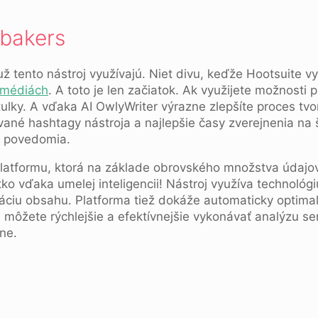
lbakers
ž tento nástroj využívajú. Niet divu, keďže Hootsuite v
 médiách
. A toto je len začiatok. Ak využijete možnost
tulky. A vďaka AI OwlyWriter výrazne zlepšíte proces tv
vané hashtagy nástroja a najlepšie časy zverejnenia na 
ie povedomia.
platformu, ktorá na základe obrovského množstva údajo
tko vďaka umelej inteligencii! Nástroj využíva technológ
záciu obsahu. Platforma tiež dokáže automaticky optima
s môžete rýchlejšie a efektívnejšie vykonávať analýzu 
ine.