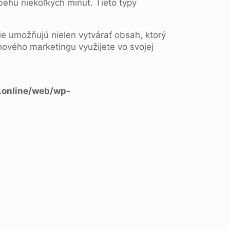
behu niekoľkých minút. Tieto typy
cie umožňujú nielen vytvárať obsah, ktorý
hového marketingu využijete vo svojej
.online/web/wp-