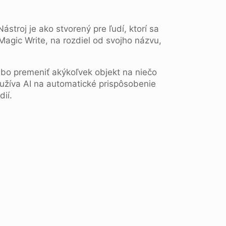
ástroj je ako stvorený pre ľudí, ktorí sa
agic Write, na rozdiel od svojho názvu,
ebo premeniť akýkoľvek objekt na niečo
oužíva AI na automatické prispôsobenie
dií.