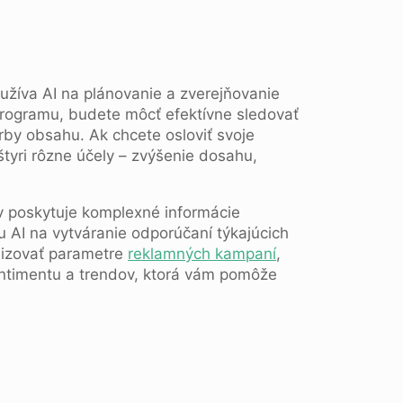
yužíva AI na plánovanie a zverejňovanie
i programu, budete môcť efektívne sledovať
orby obsahu. Ak chcete osloviť svoje
štyri rôzne účely – zvýšenie dosahu,
v poskytuje komplexné informácie
iu AI na vytváranie odporúčaní týkajúcich
lizovať parametre
reklamných kampaní
,
sentimentu a trendov, ktorá vám pomôže