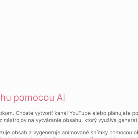
ahu pomocou AI
okom. Chcete vytvoriť kanál YouTube alebo plánujete pou
z nástrojov na vytváranie obsahu, ktorý využíva generat
alyzuje obsah a vygeneruje animované snímky pomocou ob