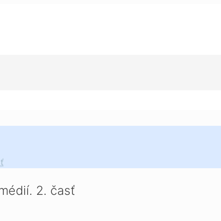
ť
médií. 2. časť