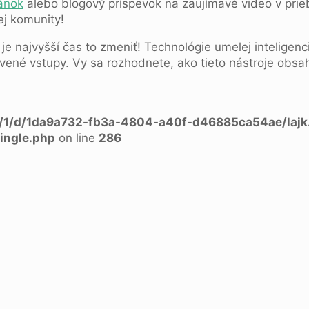
ánok
alebo blogový príspevok na zaujímavé video v prie
j komunity!
 je najvyšší čas to zmeniť! Technológie umelej inteligen
avené vstupy. Vy sa rozhodnete, ako tieto nástroje obsa
a/1/d/1da9a732-fb3a-4804-a40f-d46885ca54ae/lajk
ingle.php
on line
286