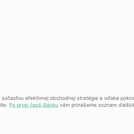
u súčasťou efektívnej obchodnej stratégie a vďaka pokr
lie.
Po prvej časti článku
vám prinášame zoznam ďalších ri