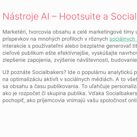
Nástroje AI – Hootsuite a Socia
Marketéri, tvorcovia obsahu a celé marketingové tímy u
príspevkov na mnohých profiloch v rôznych
sociálnych
interakcie s používateľmi alebo bezplatne generovať ti
cieľové publikum ešte efektívnejšie, vyskúšajte navrho
zlepšenie zapojenia, zvýšenie návštevnosti, budovan
Už poznáte Socialbakers? Ide o populárnu analytickú 
na optimalizáciu aktivít v sociálnych médiách. A to vše
sa obsahu a času publikovania. To uľahčuje personali
ako je rozpočet či skupina publika. Vďaka Socialbaker
pochopiť, ako príjemcovia vnímajú vašu spoločnosť onl