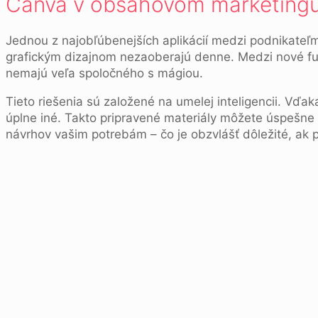
Canva v obsahovom marketingu 
Jednou z najobľúbenejších aplikácií medzi podnikateľmi,
grafickým dizajnom nezaoberajú denne. Medzi nové fun
nemajú veľa spoločného s mágiou.
Tieto riešenia sú založené na umelej inteligencii. Vď
úplne iné. Takto pripravené materiály môžete úspešne 
návrhov vašim potrebám – čo je obzvlášť dôležité, ak 