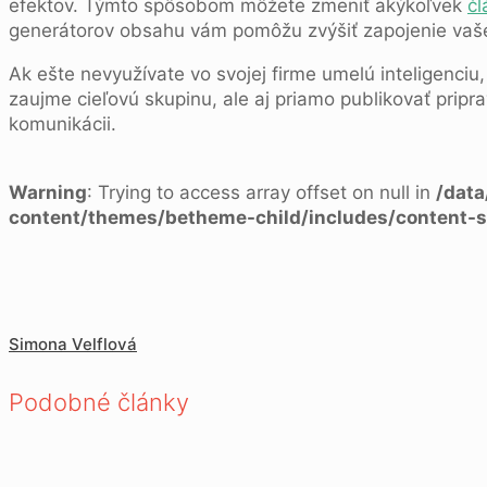
efektov. Týmto spôsobom môžete zmeniť akýkoľvek
čl
generátorov obsahu vám pomôžu zvýšiť zapojenie vaše
Ak ešte nevyužívate vo svojej firme umelú inteligenciu,
zaujme cieľovú skupinu, ale aj priamo publikovať pripr
komunikácii.
Warning
: Trying to access array offset on null in
/dat
content/themes/betheme-child/includes/content-s
Simona Velflová
Podobné články