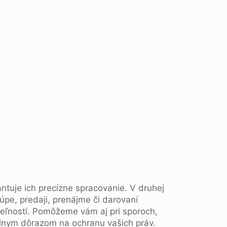
ntuje ich precízne spracovanie. V druhej
kúpe, predaji, prenájme či darovaní
teľností. Pomôžeme vám aj pri sporoch,
álnym dôrazom na ochranu vašich práv.