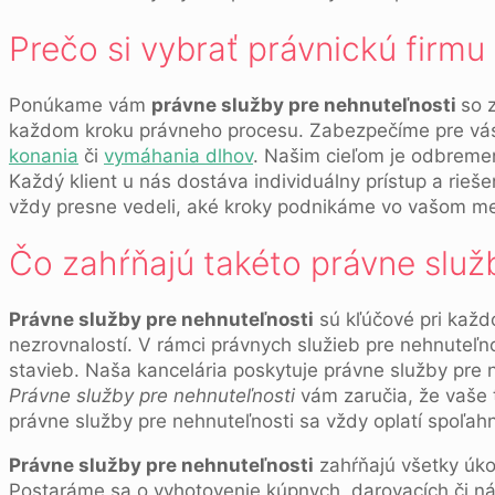
Prečo si vybrať právnickú firmu
Ponúkame vám
právne služby pre nehnuteľnosti
so 
každom kroku právneho procesu. Zabezpečíme pre v
konania
či
vymáhania dlhov
. Našim cieľom je odbremen
Každý klient u nás dostáva individuálny prístup a ri
vždy presne vedeli, aké kroky podnikáme vo vašom me
Čo zahŕňajú takéto právne služb
Právne služby pre nehnuteľnosti
sú kľúčové pri každ
nezrovnalostí. V rámci právnych služieb pre nehnuteľ
stavieb. Naša kancelária poskytuje právne služby pre n
Právne služby pre nehnuteľnosti
vám zaručia, že vaše 
právne služby pre nehnuteľnosti sa vždy oplatí spoľah
Právne služby pre nehnuteľnosti
zahŕňajú všetky úko
Postaráme sa o vyhotovenie kúpnych, darovacích či ná