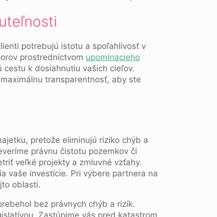
uteľnosti
ienti potrebujú istotu a spoľahlivosť v
sporov prostredníctvom
upomínacieho
cestu k dosiahnutiu vašich cieľov.
a maximálnu transparentnosť, aby ste
tku, pretože eliminujú riziko chýb a
everíme právnu čistotu pozemkov či
triť veľké projekty a zmluvné vzťahy.
 vaše investície. Pri výbere partnera na
to oblasti.
rebehol bez právnych chýb a rizík.
islatívou. Zastúpime vás pred katastrom