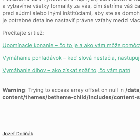
a vybavíme všetky formality za vás, čím šetríme váš 
pred súdmi alebo inými inštitúciami, aby ste sa domoh
je potrebné detailne nastaviť právne vzťahy medzi viac
Prečítajte si tiež:
Upomínacie konanie – čo to je a ako vám môže pomôc
Vymáhanie pohľadávok – keď slová nestačia, nastupu
Vymáhanie dlhov – ako získať späť to, čo vám patrí
Warning
: Trying to access array offset on null in
/dat
content/themes/betheme-child/includes/content-s
Jozef Doliňák