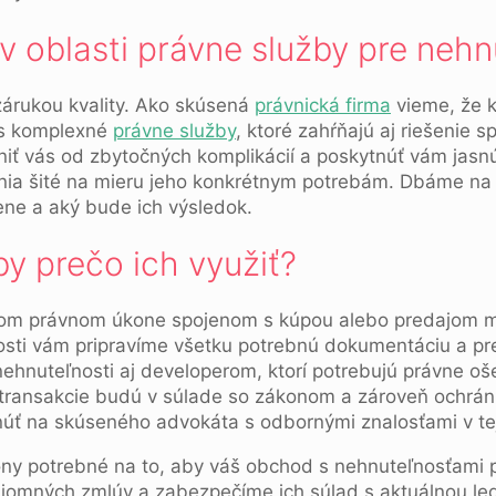
 v oblasti právne služby pre nehn
zárukou kvality. Ako skúsená
právnická firma
vieme, že kl
ás komplexné
právne služby
, ktoré zahŕňajú aj riešenie 
iť vás od zbytočných komplikácií a poskytnúť vám jasnú 
ešenia šité na mieru jeho konkrétnym potrebám. Dbáme n
ne a aký bude ich výsledok.
y prečo ich využiť?
om právnom úkone spojenom s kúpou alebo predajom maje
nosti vám pripravíme všetku potrebnú dokumentáciu a pr
ehnuteľnosti aj developerom, ktorí potrebujú právne oše
transakcie budú v súlade so zákonom a zároveň ochránia
núť na skúseného advokáta s odbornými znalosťami v tej
ny potrebné na to, aby váš obchod s nehnuteľnosťami p
jomných zmlúv a zabezpečíme ich súlad s aktuálnou leg