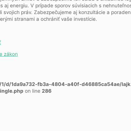
čas aj energiu. V prípade sporov súvisiacich s nehnute
li svojich práv. Zabezpečujeme aj konzultácie a poraden
erými stranami a ochrániť vaše investície.
ť
je zákon
a/1/d/1da9a732-fb3a-4804-a40f-d46885ca54ae/lajk
ingle.php
on line
286