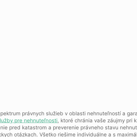
pektrum právnych služieb v oblasti nehnuteľností a gara
lužby pre nehnuteľnosti
, ktoré chránia vaše záujmy pri 
enie pred katastrom a preverenie právneho stavu nehnu
íckych otázkach. Všetko riešime individuálne a s maxim