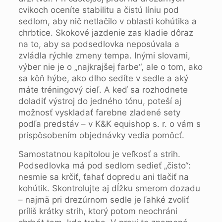
cvikoch oceníte stabilitu a čistú líniu pod
sedlom, aby nič netlačilo v oblasti kohútika a
chrbtice. Skokové jazdenie zas kladie dôraz
na to, aby sa podsedlovka neposúvala a
zvládla rýchle zmeny tempa. Inými slovami,
výber nie je o „najkrajšej farbe“, ale o tom, ako
sa kôň hýbe, ako dlho sedíte v sedle a aký
máte tréningový cieľ. A keď sa rozhodnete
doladiť výstroj do jedného tónu, poteší aj
možnosť vyskladať farebne zladené sety
podľa predstáv – v K&K equishop s. r. o vám s
prispôsobením objednávky vedia pomôcť.
Samostatnou kapitolou je veľkosť a strih.
Podsedlovka má pod sedlom sedieť „čisto“:
nesmie sa krčiť, ťahať dopredu ani tlačiť na
kohútik. Skontrolujte aj dĺžku smerom dozadu
– najmä pri drezúrnom sedle je ľahké zvoliť
príliš krátky strih, ktorý potom neochráni