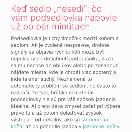
Keď sedlo „nesedí“: čo
vám podsedlovka napovie
už po pár minútach
Podsedlovka je tichý tlmočník medzi koňom a
sedlom. Ak je zvolená nesprávne, drobné
signály sa objavia rýchlo: kôň môže byť
nepokojný pri dotiahnutí podbrušníka, zrazu
sa mu nechce do oblúkov alebo po zosadnutí
nájdete miesta, kde je chrbát viac spotený a
inde takmer suchý. Neznamená to
automaticky problém so sedlom, no často to
naznačí, že tvar, hrúbka či materiál
podsedlovky nie sú pre váš spôsob jazdenia
ideálne. Aj preto dáva zmysel začať pri výbere
práve tu a až potom dolaďovať zvyšok
výstroja – od detailov, ako sú
strmene na
koňa
, až po pohodlie jazdca v
jazdecké legíny
.