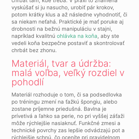
chrbát tam, kde treba. V praxi to znamená
vyskúšať si ju nasucho, urobiť pár krokov,
potom krátky klus a až následne vyhodnotiť, či
sa niekam neťahá. Praktické je mať poruke aj
drobnosti na bežnú manipuláciu v stajni,
napríklad kvalitnú
ohlávka na koňa
, aby ste
vedeli koňa bezpečne postaviť a skontrolovať
chrbát bez zhonu.
Materiál, tvar a údržba:
malá voľba, veľký rozdiel v
pohodlí
Materiál rozhoduje o tom, či sa podsedlovka
po tréningu zmení na ťažkú špongiu, alebo
zostane príjemne priedušná. Bavlna je
prívetivá a ľahko sa perie, no pri vyššej záťaži
môže rýchlejšie nasiaknuť. Funkčné zmesi a
technické povrchy zas lepšie odvádzajú pot a
rýchlejšie schnú, čo oceníte pri pravidelnom