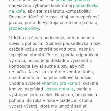
nadviažete výberom konkrétnej
podsedlovka
na koňa
, aby ste mali istotu kompatibility.
Rovnako dôležité je myslieť aj na bezpečnosť
jazdca, preto do výstroja prirodzene patria aj
jazdecké prilby
.
Údržba sa často podceňuje, pritom priamo
súvisí s pohodlím. Špinavá podsedlovka môže
dráždiť kožu a zhoršiť odvod potu, najmä v
teplejšom období. Perte ju podľa odporúčaní
výrobcu, nechajte ju dôkladne vyschnúť a
kontrolujte švy aj suché zipsy, aby nič
netlačilo. A keď sa staráte o komfort koňa,
nezabudnite ani na jeho celkovú kondíciu:
vhodne zvolené
vitamíny pre kone
či kvalitné
krmivo, napríklad
Josera granule
, tvoria s
výstrojom jeden celok. Napokon, bezpečie a
pohoda idú ruka v ruke – jazdec si k tomu
vyberá výstroj, ktorá mu umožní sedieť