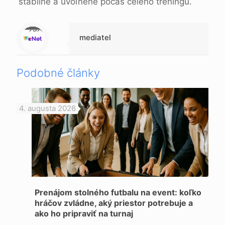
stabilne a uvoľnene počas celého tréningu.
Warning
: Trying to access array offset on null in
/data/1/d/1da9a732-fb3a-4804-a40f-d46885ca54ae/lajk.online/web/wp-content/themes/betheme-child/includes/content-single.php
on line
286
mediatel
Podobné články
4. augusta 2026
Prenájom stolného futbalu na event: koľko
hráčov zvládne, aký priestor potrebuje a
ako ho pripraviť na turnaj