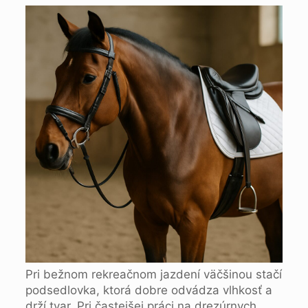
Pri bežnom rekreačnom jazdení väčšinou stačí
podsedlovka, ktorá dobre odvádza vlhkosť a
drží tvar. Pri častejšej práci na drezúrnych