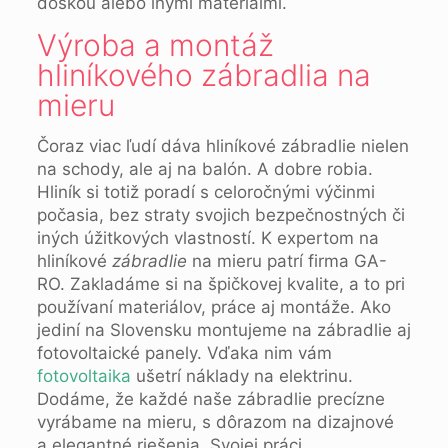
doskou alebo inými materiálmi.
Výroba a montáž
hliníkového zábradlia na
mieru
Čoraz viac ľudí dáva hliníkové zábradlie nielen
na schody, ale aj na balón. A dobre robia.
Hliník si totiž poradí s celoročnými výčinmi
počasia, bez straty svojich bezpečnostných či
iných úžitkových vlastností. K expertom na
hliníkové
zábradlie
na mieru patrí firma GA-
RO. Zakladáme si na špičkovej kvalite, a to pri
používaní materiálov, práce aj montáže. Ako
jediní na Slovensku montujeme na zábradlie aj
fotovoltaické panely. Vďaka nim vám
fotovoltaika
ušetrí náklady na elektrinu.
Dodáme, že každé naše zábradlie precízne
vyrábame na mieru, s dôrazom na dizajnové
a elegantné riešenia. Svojej práci