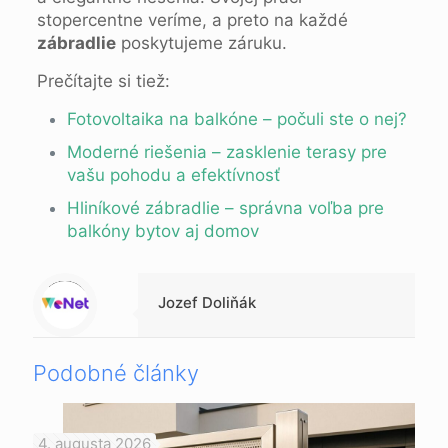
stopercentne veríme, a preto na každé
zábradlie
poskytujeme záruku.
Prečítajte si tiež:
Fotovoltaika na balkóne – počuli ste o nej?
Moderné riešenia – zasklenie terasy pre
vašu pohodu a efektívnosť
Hliníkové zábradlie – správna voľba pre
balkóny bytov aj domov
Warning
: Trying to access array offset on null in
/data/1/d/1da9a732-fb3a-4804-a40f-d46885ca54ae/lajk.online/web/wp-content/themes/betheme-child/includes/content-single.php
on line
286
Jozef Doliňák
Podobné články
4. augusta 2026