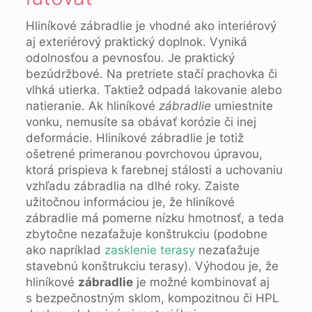
Hliníkové zábradlie je vhodné ako interiérový
aj exteriérový praktický doplnok. Vyniká
odolnosťou a pevnosťou. Je praktický
bezúdržbové. Na pretriete stačí prachovka či
vlhká utierka. Taktiež odpadá lakovanie alebo
natieranie. Ak hliníkové
zábradlie
umiestnite
vonku, nemusíte sa obávať korózie či inej
deformácie. Hliníkové zábradlie je totiž
ošetrené primeranou povrchovou úpravou,
ktorá prispieva k farebnej stálosti a uchovaniu
vzhľadu zábradlia na dlhé roky. Zaiste
užitočnou informáciou je, že hliníkové
zábradlie má pomerne nízku hmotnosť, a teda
zbytočne nezaťažuje konštrukciu (podobne
ako napríklad
zasklenie terasy
nezaťažuje
stavebnú konštrukciu terasy). Výhodou je, že
hliníkové
zábradlie
je možné kombinovať aj
s bezpečnostným sklom, kompozitnou či HPL