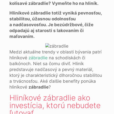
kolísavé zábradlie? Vymeňte ho na hliník.
Hliníkové zábradlie totiž vyniká pevnosťou,
stabilitou, úžasnou odolnosťou
a nadčasovosťou. Je bezúdržbové, čiže
odpadajú aj starosti s lakovaním či
maľovaním.
Medzi aktuálne trendy v oblasti bývania patrí
hliníkové
zábradlie
na schodiskách či
balkónoch. Niet sa čomu diviť. Hliník
predstavuje nadčasový a pevný materiál,
ktorý je charakteristický dlhoročnou stabilitou
a trvácnosťou. Aké ďalšie benefity ponúka
hliníkové
zábradlie
?
Hliníkové zábradlie ako
investícia, ktorú nebudete
ľutovať