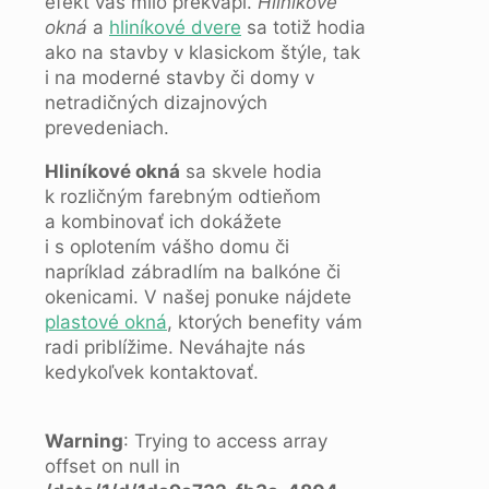
efekt vás milo prekvapí.
Hliníkové
okná
a
hliníkové dvere
sa totiž hodia
ako na stavby v klasickom štýle, tak
i na moderné stavby či domy v
netradičných dizajnových
prevedeniach.
Hliníkové okná
sa skvele hodia
k rozličným farebným odtieňom
a kombinovať ich dokážete
i s oplotením vášho domu či
napríklad zábradlím na balkóne či
okenicami. V našej ponuke nájdete
plastové okná
, ktorých benefity vám
radi priblížime. Neváhajte nás
kedykoľvek kontaktovať.
Warning
: Trying to access array
offset on null in