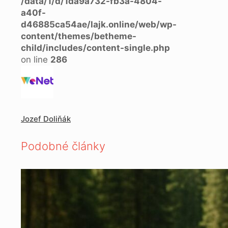
/data/1/d/1da9a732-fb3a-4804-
a40f-
d46885ca54ae/lajk.online/web/wp-
content/themes/betheme-
child/includes/content-single.php
on line
286
Jozef Doliňák
Podobné články