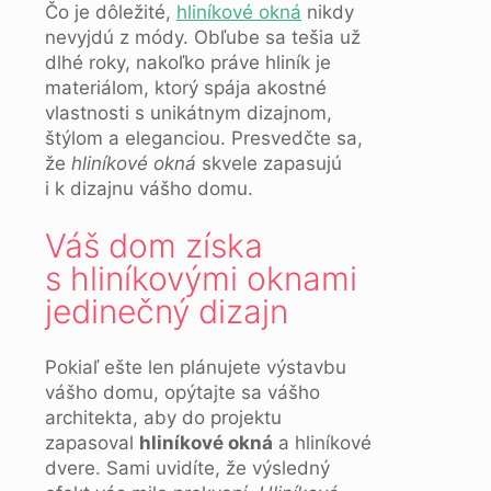
Čo je dôležité,
hliníkové okná
nikdy
nevyjdú z módy. Obľube sa tešia už
dlhé roky, nakoľko práve hliník je
materiálom, ktorý spája akostné
vlastnosti s unikátnym dizajnom,
štýlom a eleganciou. Presvedčte sa,
že
hliníkové okná
skvele zapasujú
i k dizajnu vášho domu.
Váš dom získa
s hliníkovými oknami
jedinečný dizajn
Pokiaľ ešte len plánujete výstavbu
vášho domu, opýtajte sa vášho
architekta, aby do projektu
zapasoval
hliníkové okná
a hliníkové
dvere. Sami uvidíte, že výsledný