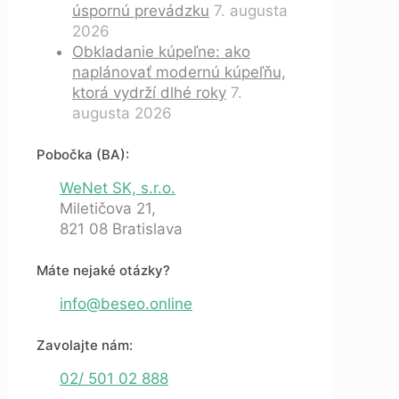
úspornú prevádzku
7. augusta
2026
Obkladanie kúpeľne: ako
naplánovať modernú kúpeľňu,
ktorá vydrží dlhé roky
7.
augusta 2026
Pobočka (BA):
WeNet SK, s.r.o.
Miletičova 21,
821 08 Bratislava
Máte nejaké otázky?
info@beseo.online
Zavolajte nám:
02/ 501 02 888