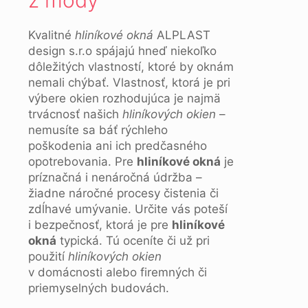
z módy
Kvalitné
hliníkové okná
ALPLAST
design s.r.o spájajú hneď niekoľko
dôležitých vlastností, ktoré by oknám
nemali chýbať. Vlastnosť, ktorá je pri
výbere okien rozhodujúca je najmä
trvácnosť našich
hliníkových okien
–
nemusíte sa báť rýchleho
poškodenia ani ich predčasného
opotrebovania. Pre
hliníkové okná
je
príznačná i nenáročná údržba –
žiadne náročné procesy čistenia či
zdĺhavé umývanie. Určite vás poteší
i bezpečnosť, ktorá je pre
hliníkové
okná
typická. Tú oceníte či už pri
použití
hliníkových okien
v domácnosti alebo firemných či
priemyselných budovách.