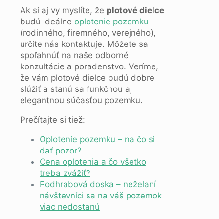
Ak si aj vy myslíte, že
plotové dielce
budú ideálne
oplotenie pozemku
(rodinného, firemného, verejného),
určite nás kontaktuje. Môžete sa
spoľahnúť na naše odborné
konzultácie a poradenstvo. Veríme,
že vám plotové dielce budú dobre
slúžiť a stanú sa funkčnou aj
elegantnou súčasťou pozemku.
Prečítajte si tiež:
Oplotenie pozemku – na čo si
dať pozor?
Cena oplotenia a čo všetko
treba zvážiť?
Podhrabová doska – neželaní
návštevníci sa na váš pozemok
viac nedostanú