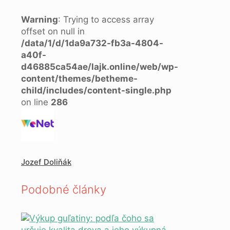
Warning
: Trying to access array
offset on null in
/data/1/d/1da9a732-fb3a-4804-
a40f-
d46885ca54ae/lajk.online/web/wp-
content/themes/betheme-
child/includes/content-single.php
on line
286
Jozef Doliňák
Podobné články