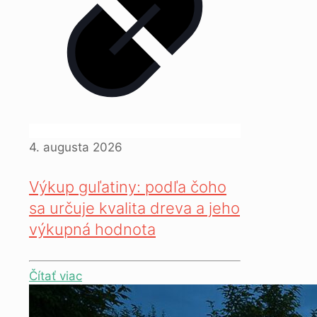
4. augusta 2026
Výkup guľatiny: podľa čoho
sa určuje kvalita dreva a jeho
výkupná hodnota
Čítať viac