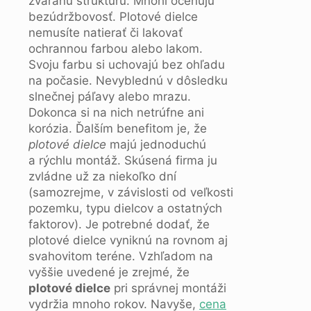
zváranú štruktúru. Mnohí oceňujú
bezúdržbovosť. Plotové dielce
nemusíte natierať či lakovať
ochrannou farbou alebo lakom.
Svoju farbu si uchovajú bez ohľadu
na počasie. Nevyblednú v dôsledku
slnečnej páľavy alebo mrazu.
Dokonca si na nich netrúfne ani
korózia. Ďalším benefitom je, že
plotové dielce
majú jednoduchú
a rýchlu montáž. Skúsená firma ju
zvládne už za niekoľko dní
(samozrejme, v závislosti od veľkosti
pozemku, typu dielcov a ostatných
faktorov). Je potrebné dodať, že
plotové dielce vyniknú na rovnom aj
svahovitom teréne. Vzhľadom na
vyššie uvedené je zrejmé, že
plotové dielce
pri správnej montáži
vydržia mnoho rokov. Navyše,
cena