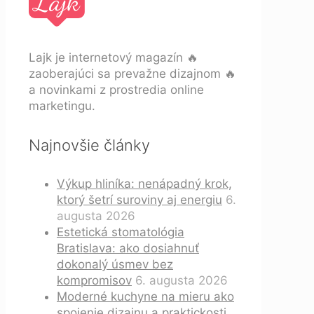
Lajk je internetový magazín 🔥
zaoberajúci sa prevažne dizajnom 🔥
a novinkami z prostredia online
marketingu.
Najnovšie články
Výkup hliníka: nenápadný krok,
ktorý šetrí suroviny aj energiu
6.
augusta 2026
Estetická stomatológia
Bratislava: ako dosiahnuť
dokonalý úsmev bez
kompromisov
6. augusta 2026
Moderné kuchyne na mieru ako
spojenie dizajnu a praktickosti