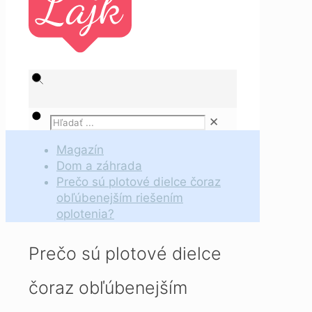
✕
Magazín
Dom a záhrada
Prečo sú plotové dielce čoraz
obľúbenejším riešením
oplotenia?
Prečo sú plotové dielce
čoraz obľúbenejším