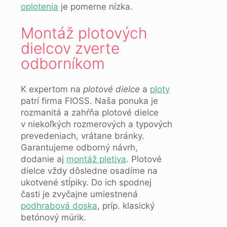
oplotenia
je pomerne nízka.
Montáž plotových
dielcov zverte
odborníkom
K expertom na
plotové dielce
a
ploty
patrí firma FIOSS. Naša ponuka je
rozmanitá a zahŕňa plotové dielce
v niekoľkých rozmerových a typových
prevedeniach, vrátane bránky.
Garantujeme odborný návrh,
dodanie aj
montáž pletiva
. Plotové
dielce vždy dôsledne osadíme na
ukotvené stĺpiky. Do ich spodnej
časti je zvyčajne umiestnená
podhrabová doska
, príp. klasický
betónový múrik.