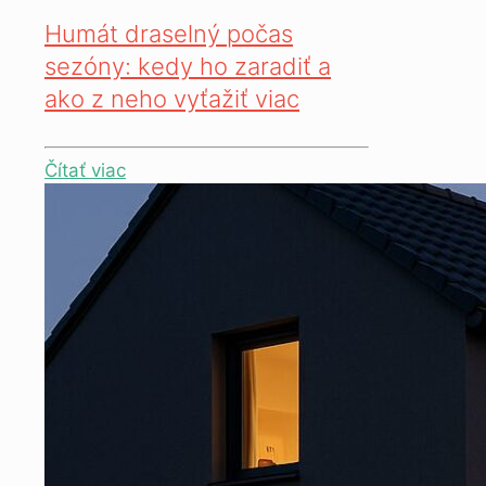
Humát draselný počas
sezóny: kedy ho zaradiť a
ako z neho vyťažiť viac
Čítať viac