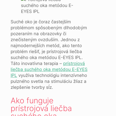
Suché oko je čoraz častejším
problémom spôsobeným dlhodobým
pozeraním na obrazovky či
znečisteným ovzduším. Jednou z
najmodernejších metód, ako tento
problém riešiť, je prístrojová liečba
suchého oka metódou E-EYES IPL.
Táto inovatívna terapia –
prístrojová
liečba suchého oka metódou E-EYES
IPL
využíva technológiu intenzívneho
pulzného svetla na stimuláciu žliaz a
zlepšenie tvorby sĺz.
Ako funguje
prístrojová liečba