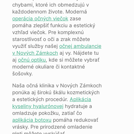
chybami, ktoré ich obmedzujú v
každodennom živote. Moderná
operácia očných viečok
zase
pomáha zlepšiť funkciu a estetický
vzhľad viečok. Pre komplexnú
starostlivosť o oči a zrak môžete
využiť služby našej
očnej ambulancie
v Nových Zámkoch
aj vy. Nájdete tu
aj
očnú optiku
, kde si môžete vybrať
moderné okuliare či kontaktné
šošovky.
Naša očná klinika v Nových Zámkoch
ponúka aj širokú škálu kozmetických
a estetických procedúr.
Aplikácia
kyseliny hyalurónovej
hydratuje a
omladzuje pokožku, zatiaľ čo
aplikácia botoxu
pomáha redukovať
vrásky. Pre prirodzené omladenie
pleti môžete vyskúšať