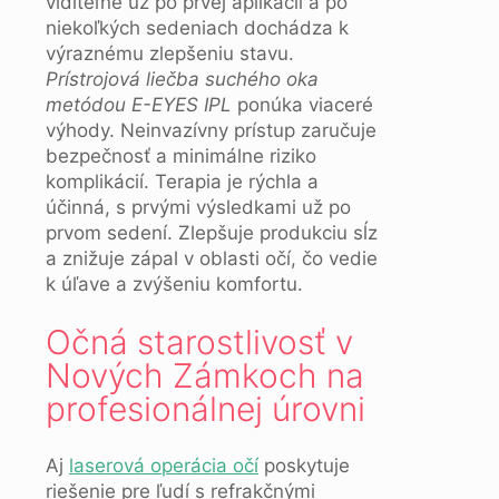
viditeľné už po prvej aplikácii a po
niekoľkých sedeniach dochádza k
výraznému zlepšeniu stavu.
Prístrojová liečba suchého oka
metódou E-EYES IPL
ponúka viaceré
výhody. Neinvazívny prístup zaručuje
bezpečnosť a minimálne riziko
komplikácií. Terapia je rýchla a
účinná, s prvými výsledkami už po
prvom sedení. Zlepšuje produkciu sĺz
a znižuje zápal v oblasti očí, čo vedie
k úľave a zvýšeniu komfortu.
Očná starostlivosť v
Nových Zámkoch na
profesionálnej úrovni
Aj
laserová operácia očí
poskytuje
riešenie pre ľudí s refrakčnými