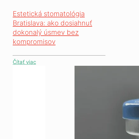
Estetická stomatológia
Bratislava: ako dosiahnuť
dokonalý úsmev bez
kompromisov
Čítať viac