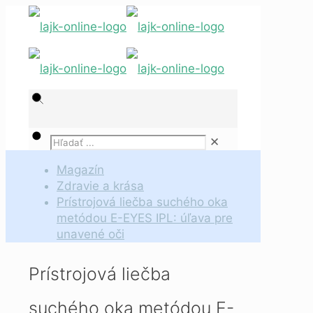
✕
Magazín
Zdravie a krása
Prístrojová liečba suchého oka
metódou E-EYES IPL: úľava pre
unavené oči
Prístrojová liečba
suchého oka metódou E-