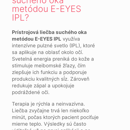
suchého oka
metódou E-EYES
IPL?
Prístrojová liečba suchého oka
metódou E-EYES IPL
využíva
intenzívne pulzné svetlo (IPL), ktoré
sa aplikuje na oblasť okolo očí.
Svetelná energia preniká do kože a
stimuluje meibomské žľazy, čím
zlepšuje ich funkciu a podporuje
produkciu kvalitných sĺz. Zároveň
redukuje zápal a upokojuje
podráždené oči.
Terapia je rýchla a neinvazívna.
Liečba zvyčajne trvá len niekoľko
minút, počas ktorých pacient pociťuje
mierne teplo. Výsledky sú často