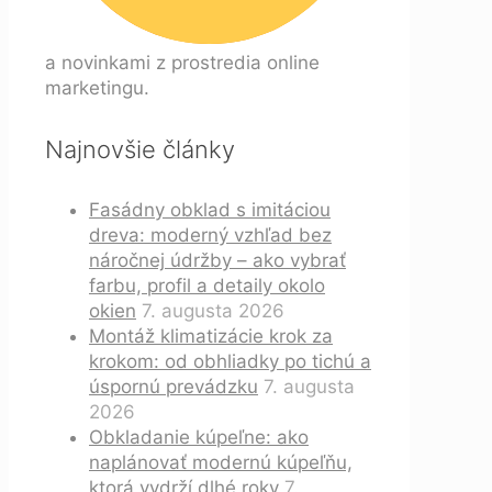
a novinkami z prostredia online
marketingu.
Najnovšie články
Fasádny obklad s imitáciou
dreva: moderný vzhľad bez
náročnej údržby – ako vybrať
farbu, profil a detaily okolo
okien
7. augusta 2026
Montáž klimatizácie krok za
krokom: od obhliadky po tichú a
úspornú prevádzku
7. augusta
2026
Obkladanie kúpeľne: ako
naplánovať modernú kúpeľňu,
ktorá vydrží dlhé roky
7.