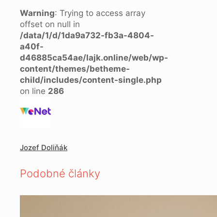
Warning
: Trying to access array
offset on null in
/data/1/d/1da9a732-fb3a-4804-
a40f-
d46885ca54ae/lajk.online/web/wp-
content/themes/betheme-
child/includes/content-single.php
on line
286
Jozef Doliňák
Podobné články