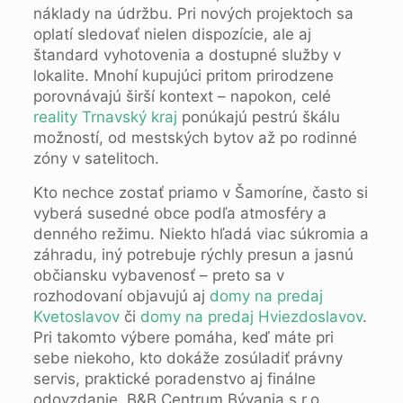
náklady na údržbu. Pri nových projektoch sa
oplatí sledovať nielen dispozície, ale aj
štandard vyhotovenia a dostupné služby v
lokalite. Mnohí kupujúci pritom prirodzene
porovnávajú širší kontext – napokon, celé
reality Trnavský kraj
ponúkajú pestrú škálu
možností, od mestských bytov až po rodinné
zóny v satelitoch.
Kto nechce zostať priamo v Šamoríne, často si
vyberá susedné obce podľa atmosféry a
denného režimu. Niekto hľadá viac súkromia a
záhradu, iný potrebuje rýchly presun a jasnú
občiansku vybavenosť – preto sa v
rozhodovaní objavujú aj
domy na predaj
Kvetoslavov
či
domy na predaj Hviezdoslavov
.
Pri takomto výbere pomáha, keď máte pri
sebe niekoho, kto dokáže zosúladiť právny
servis, praktické poradenstvo aj finálne
odovzdanie. B&B Centrum Bývania s.r.o.