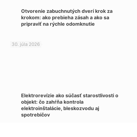
Otvorenie zabuchnutých dverí krok za
krokom: ako prebieha zásah a ako sa
pripraviť na rýchle odomknutie
30. júla 2026
Elektrorevízie ako súčasť starostlivosti o
objekt: čo zahŕňa kontrola
elektroinštalácie, bleskozvodu aj
spotrebičov