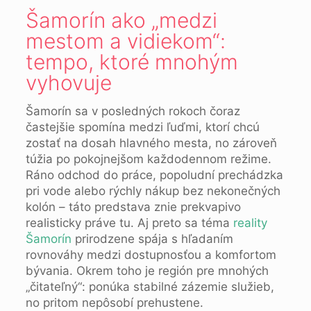
Šamorín ako „medzi
mestom a vidiekom“:
tempo, ktoré mnohým
vyhovuje
Šamorín sa v posledných rokoch čoraz
častejšie spomína medzi ľuďmi, ktorí chcú
zostať na dosah hlavného mesta, no zároveň
túžia po pokojnejšom každodennom režime.
Ráno odchod do práce, popoludní prechádzka
pri vode alebo rýchly nákup bez nekonečných
kolón – táto predstava znie prekvapivo
realisticky práve tu. Aj preto sa téma
reality
Šamorín
prirodzene spája s hľadaním
rovnováhy medzi dostupnosťou a komfortom
bývania. Okrem toho je región pre mnohých
„čitateľný“: ponúka stabilné zázemie služieb,
no pritom nepôsobí prehustene.