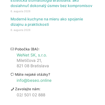
Estetická stomatológia Bratislava: ako
dosiahnuť dokonalý úsmev bez kompromisov
6. augusta 2026
Moderné kuchyne na mieru ako spojenie
dizajnu a praktickosti
6. augusta 2026
Pobočka (BA):
WeNet SK, s.r.o.
Miletičova 21,
821 08 Bratislava
Máte nejaké otázky?
info@beseo.online
Zavolajte nám:
02/ 501 02 888