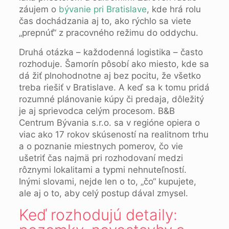
záujem o
bývanie pri Bratislave
, kde hrá rolu
čas dochádzania aj to, ako rýchlo sa viete
„prepnúť“ z pracovného režimu do oddychu.
Druhá otázka – každodenná logistika – často
rozhoduje. Šamorín pôsobí ako miesto, kde sa
dá žiť plnohodnotne aj bez pocitu, že všetko
treba riešiť v Bratislave. A keď sa k tomu pridá
rozumné plánovanie kúpy či predaja, dôležitý
je aj sprievodca celým procesom. B&B
Centrum Bývania s.r.o. sa v regióne opiera o
viac ako 17 rokov skúseností na realitnom trhu
a o poznanie miestnych pomerov, čo vie
ušetriť čas najmä pri rozhodovaní medzi
rôznymi lokalitami a typmi nehnuteľností.
Inými slovami, nejde len o to, „čo“ kupujete,
ale aj o to, aby celý postup dával zmysel.
Keď rozhodujú detaily: