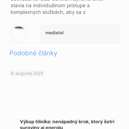
stavia na individuálnom prístupe a
komplexných službách, aby sa z
Warning
: Trying to access array offset on null in
/data/1/d/1da9a732-fb3a-4804-a40f-d46885ca54ae/lajk.online/web/wp-content/themes/betheme-child/includes/content-single.php
on line
286
mediatel
Podobné články
6. augusta 2026
Výkup hliníka: nenápadný krok, ktorý šetrí
suroviny aj energiu