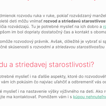
odmienok rozvodu ruka v ruke, pokiaľ rozvádzaný manžels
oleté deti môžu vnímať
rozvod a striedavú starostlivos
čia rozvádzajú. Tu je potrebné myslieť na ich dobro a
r
lepšom im bol dopriaty dostatočný čas a kontakt s oboma
ôže rozvodový právnik. Avšak, dôležité je vybrať si s
očné skúsenosti s
rozvodmi a striedavou starostlivosťou
 a striedavej starostlivosti?
otrebné myslieť i na ďalšie aspekty, ktoré do rozvodov
 vám ich pokúsim čo najviac uľahčiť a odbremeniť vás od
 myslieť i na nastavenie výšky výživného na deti. Ako
ajte ma kontaktovať. Pomôžem vám i s
kúpou nehnuteľno