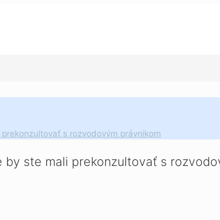
li prekonzultovať s rozvodovým právnikom
e by ste mali prekonzultovať s rozvo