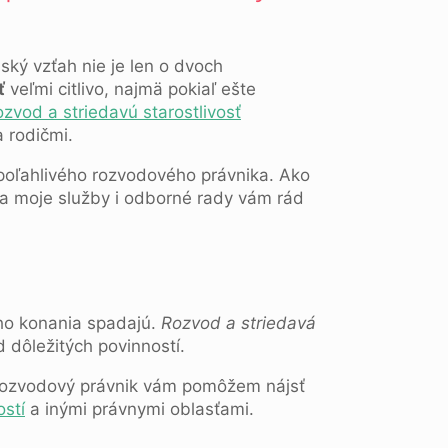
ký vzťah nie je len o dvoch
ť
veľmi citlivo, najmä pokiaľ ešte
ozvod a striedavú starostlivosť
 rodičmi.
poľahlivého rozvodového právnika. Ako
a moje služby i odborné rady vám rád
ého konania spadajú.
Rozvod a striedavá
 dôležitých povinností.
 rozvodový právnik vám pomôžem nájsť
stí
a inými právnymi oblasťami.