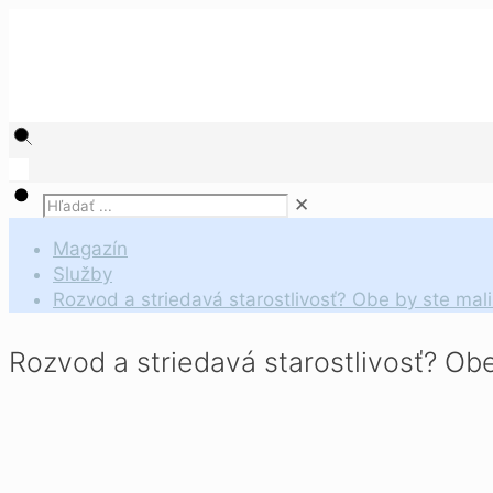
✕
Magazín
Služby
Rozvod a striedavá starostlivosť? Obe by ste ma
Rozvod a striedavá starostlivosť? Ob