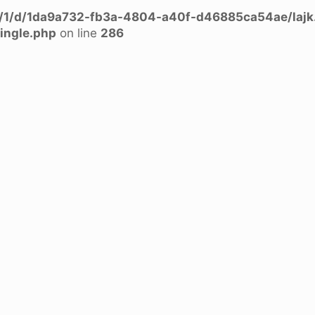
a/1/d/1da9a732-fb3a-4804-a40f-d46885ca54ae/lajk
ingle.php
on line
286