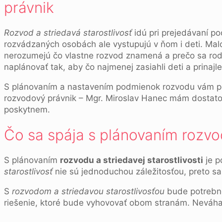
právnik
Rozvod a striedavá starostlivosť
idú pri prejedávaní p
rozvádzaných osobách ale vystupujú v ňom i deti. Mal
nerozumejú čo vlastne rozvod znamená a prečo sa rodi
naplánovať tak, aby čo najmenej zasiahli deti a prinaj
S plánovaním a nastavením podmienok rozvodu vám pom
rozvodový právnik – Mgr. Miroslav Hanec mám dostat
poskytnem.
Čo sa spája s plánovaním rozvodu
S plánovaním
rozvodu a striedavej starostlivosti
je p
starostlivosť
nie sú jednoduchou záležitosťou, preto sa
S
rozvodom a striedavou starostlivosťou
bude potrebné
riešenie, ktoré bude vyhovovať obom stranám. Neváh