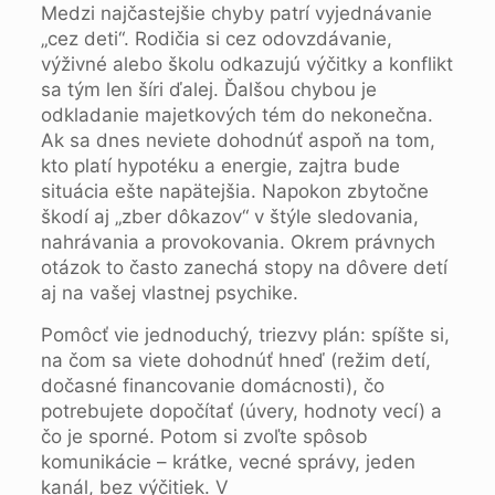
Medzi najčastejšie chyby patrí vyjednávanie
„cez deti“. Rodičia si cez odovzdávanie,
výživné alebo školu odkazujú výčitky a konflikt
sa tým len šíri ďalej. Ďalšou chybou je
odkladanie majetkových tém do nekonečna.
Ak sa dnes neviete dohodnúť aspoň na tom,
kto platí hypotéku a energie, zajtra bude
situácia ešte napätejšia. Napokon zbytočne
škodí aj „zber dôkazov“ v štýle sledovania,
nahrávania a provokovania. Okrem právnych
otázok to často zanechá stopy na dôvere detí
aj na vašej vlastnej psychike.
Pomôcť vie jednoduchý, triezvy plán: spíšte si,
na čom sa viete dohodnúť hneď (režim detí,
dočasné financovanie domácnosti), čo
potrebujete dopočítať (úvery, hodnoty vecí) a
čo je sporné. Potom si zvoľte spôsob
komunikácie – krátke, vecné správy, jeden
kanál, bez výčitiek. V