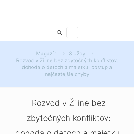
Magazín
Služby
Rozvod v Žiline bez zbytočných konfliktov:
dohoda o deťoch a majetku, postup a
najčastejšie chyby
Rozvod v Žiline bez
zbytočných konfliktov:
dohoda o deťoch a majetku,