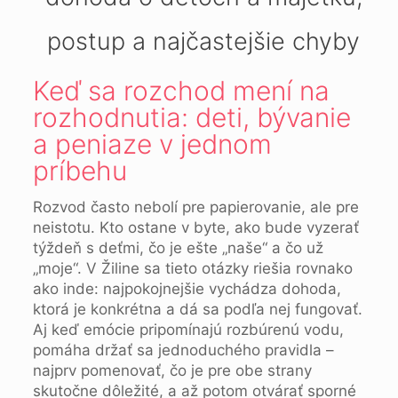
postup a najčastejšie chyby
Keď sa rozchod mení na
rozhodnutia: deti, bývanie
a peniaze v jednom
príbehu
Rozvod často nebolí pre papierovanie, ale pre
neistotu. Kto ostane v byte, ako bude vyzerať
týždeň s deťmi, čo je ešte „naše“ a čo už
„moje“. V Žiline sa tieto otázky riešia rovnako
ako inde: najpokojnejšie vychádza dohoda,
ktorá je konkrétna a dá sa podľa nej fungovať.
Aj keď emócie pripomínajú rozbúrenú vodu,
pomáha držať sa jednoduchého pravidla –
najprv pomenovať, čo je pre obe strany
skutočne dôležité, a až potom otvárať sporné