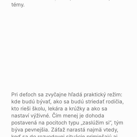
témy.
Pri deťoch sa zvyčajne hľadá praktický režim:
kde budú bývať, ako sa budú striedať rodičia,
kto rieši školu, lekára a krúžky a ako sa
nastaví výživné. Čím menej je dohoda
postavená na pocitoch typu „zaslúžim si“, tým
býva pevnejšia. Záťaž narastá najmä vtedy,
keď sa do rozvodovej situácie primiešajú aj