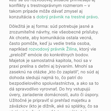
konflikty s trestnoprávnym rozmerom – v
takom prípade môže dávať zmysel aj
konzultácia s
dobrý právnik na trestné právo
.
Dôležitá je aj forma: súd potrebuje jasné a
zrozumiteľné návrhy, nie všeobecné prísľuby.
Ak chcete, aby komunikácia ostala vecná,
často pomôže, keď ju vedie tretia osoba,
napríklad
rozvodový právnik Žilina
, ktorý vie
„preložiť“ emócie do konkrétnych bodov.
Majetok je samostatná kapitola, hoci sa v
praxi prelína s deťmi aj bývaním. Mnohí sa
zaseknú na otázke „kto čo zaplatil“, no súd aj
dohoda sledujú najmä to, čo patrí do
bezpodielového spoluvlastníctva, a ako sa to
dá spravodlivo vyrovnať. Do hry vstupujú
úvery, zariadenie domácnosti, auto či úspory.
Užitočné je pripraviť si prehľad majetku a
záväzkov (kto je dlžník, aké sú splátky, čo sa