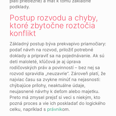
platí priebežne) a mať k tomu základné
podklady.
Postup rozvodu a chyby,
ktoré zbytočne roztočia
konflikt
Základný postup býva prekvapivo priamočiary:
podať návrh na rozvod, priložiť potrebné
doklady a pripraviť sa na pojednávanie. Ak sú
deti maloleté, kľúčová je aj úprava
rodičovských práv a povinností – bez nej sa
rozvod spravidla „neuzavrie“. Zároveň platí, že
najviac času sa zvykne minúť na nejasnosti:
chýbajúce prílohy, neaktuálne údaje,
neujasnené návrhy k deťom alebo majetku.
Preto má zmysel prejsť si veci s niekým, kto
pozná proces a vie ich poskladať do logického
celku, napríklad s
právnik
om.