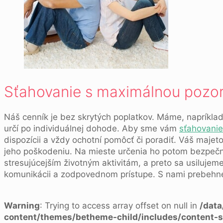
Sťahovanie s maximálnou pozo
Náš cenník je bez skrytých poplatkov. Máme, napríkl
určí po individuálnej dohode. Aby sme vám
sťahovanie
dispozícii a vždy ochotní pomôcť či poradiť. Váš maj
jeho poškodeniu. Na mieste určenia ho potom bezpečn
stresujúcejším životným aktivitám, a preto sa usilujeme
komunikácii a zodpovednom prístupe. S nami prebeh
Warning
: Trying to access array offset on null in
/dat
content/themes/betheme-child/includes/content-s