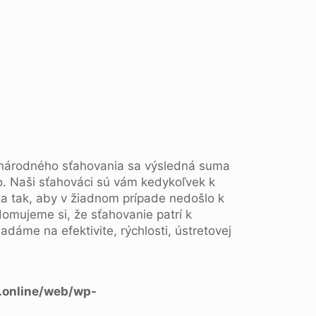
zinárodného sťahovania sa výsledná suma
mo. Naši sťahováci sú vám kedykoľvek k
ta tak, aby v žiadnom prípade nedošlo k
omujeme si, že sťahovanie patrí k
adáme na efektivite, rýchlosti, ústretovej
.online/web/wp-