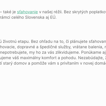
 – také je
sťahovanie
v našej réžii. Bez skrytých poplatko
rámci celého Slovenska aj EÚ.
životnú etapu. Bez ohľadu na to, či plánujete sťahovan
ťahovacie, dopravné a špedičné služby, vrátane balenia
 nepotrebujete, my ho za vás zlikvidujeme. Ponúkame aj
antujeme váš maximálny komfort a pohodu. Nezabúdajte,
 starý domov a pomôže vám s privítaním v novej domác