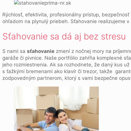
Rýchlosť, efektivita, profesionálny prístup, bezpečnosť
ohľadom na plynulý priebeh. Sťahovanie realizujeme v 
Sťahovanie sa dá aj bez stresu
S nami sa
sťahovanie
zmení z nočnej mory na príjemnú 
garáže či pivnice. Naše portfólio zahŕňa komplexné s
jeho rozmiestnenia. Ak sa rozhodnete, že daný kus už
s ťažkými bremenami ako klavír či trezor, takže gar
zodpovedným partnerom, ktorý s vami bezpečne opustí