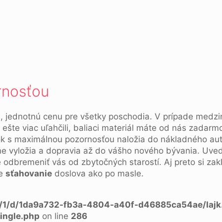
rnosťou
ad, jednotnú cenu pre všetky poschodia. V prípade med
ešte viac uľahčili, baliaci materiál máte od nás zadar
etok s maximálnou pozornosťou naložia do nákladného au
e vyložia a dopravia až do vášho nového bývania. Uved
 odbremeniť vás od zbytočných starostí. Aj preto si zakl
ne
sťahovanie
doslova ako po masle.
a/1/d/1da9a732-fb3a-4804-a40f-d46885ca54ae/lajk
ingle.php
on line
286