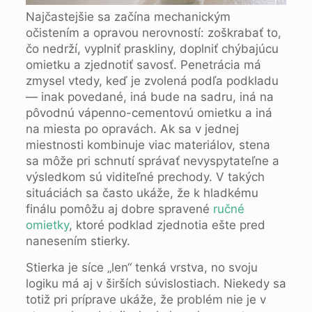
Najčastejšie sa začína mechanickým
očistením a opravou nerovností: zoškrabať to,
čo nedrží, vyplniť praskliny, doplniť chýbajúcu
omietku a zjednotiť savosť. Penetrácia má
zmysel vtedy, keď je zvolená podľa podkladu
— inak povedané, iná bude na sadru, iná na
pôvodnú vápenno-cementovú omietku a iná
na miesta po opravách. Ak sa v jednej
miestnosti kombinuje viac materiálov, stena
sa môže pri schnutí správať nevyspytateľne a
výsledkom sú viditeľné prechody. V takých
situáciách sa často ukáže, že k hladkému
finálu pomôžu aj dobre spravené
ručné
omietky
, ktoré podklad zjednotia ešte pred
nanesením stierky.
Stierka je síce „len“ tenká vrstva, no svoju
logiku má aj v širších súvislostiach. Niekedy sa
totiž pri príprave ukáže, že problém nie je v