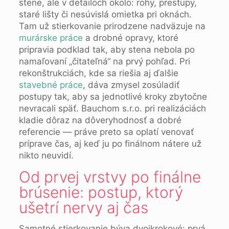
stene, ale v detailoch okolo: rohy, prestupy,
staré lišty či nesúvislá omietka pri oknách.
Tam už stierkovanie prirodzene nadväzuje na
murárske práce
a drobné opravy, ktoré
pripravia podklad tak, aby stena nebola po
namaľovaní „čitateľná“ na prvý pohľad. Pri
rekonštrukciách, kde sa riešia aj ďalšie
stavebné práce
, dáva zmysel zosúladiť
postupy tak, aby sa jednotlivé kroky zbytočne
nevracali späť. Bauchom s.r.o. pri realizáciách
kladie dôraz na dôveryhodnosť a dobré
referencie — práve preto sa oplatí venovať
príprave čas, aj keď ju po finálnom nátere už
nikto neuvidí.
Od prvej vrstvy po finálne
brúsenie: postup, ktorý
ušetrí nervy aj čas
Samotné stierkovanie býva dvojkrokové: prvá