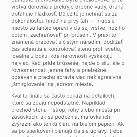
vrstva dorovná a prekryje drobné vady, druhá
doťahuje hladkosť. Dôležité je nehnať sa za
dokonalosťou hneď na prvý ťah — hrubšie
miesto sa ľahšie opraví v ďalšej vrstve, než ho
potom „zachraňovať“ pri brúsení. V praxi to
znamená pracovať s čistým náradím, dodržať
čas schnutia a kontrolovať stenu proti svetlu,
ideálne z boku, kde nerovnosti vyskakujú
najviac. Keď príde brúsenie, nejde o silu, ale o
rovnomernosť: jemné ťahy a priebežné
odsávanie prachu spravia viac než agresívne
„šmirgľovanie“ na jednom mieste.
Kvalita finálu sa často pokazí na detailoch,
ktoré sa zdajú nepodstatné. Napríklad
prechod stena – strop, rohy alebo miesta pri
zásuvkách: ak sa podcenia, maľovka ich
zvýrazní ako tenkú čiaru na bielom papieri. Ak
sa po stierkovaní plánujú ďalšie úpravy, treba