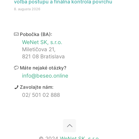
voľba postupu a finálna kontrola povrchu
8. augusta 2026
Pobočka (BA):
WeNet SK, s.r.o.
Miletičova 21,
821 08 Bratislava
Máte nejaké otázky?
info@beseo.online
Zavolajte nám:
02/ 501 02 888
© 2024
WeNet SK, s.r.o.