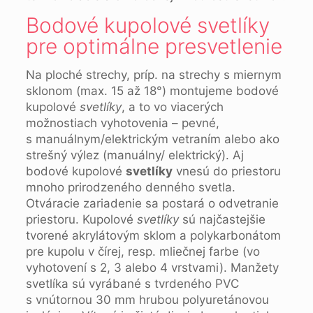
Bodové kupolové svetlíky
pre optimálne presvetlenie
Na ploché strechy, príp. na strechy s miernym
sklonom (max. 15 až 18°) montujeme bodové
kupolové
svetlíky
, a to vo viacerých
možnostiach vyhotovenia – pevné,
s manuálnym/elektrickým vetraním alebo ako
strešný výlez (manuálny/ elektrický). Aj
bodové kupolové
svetlíky
vnesú do priestoru
mnoho prirodzeného denného svetla.
Otváracie zariadenie sa postará o odvetranie
priestoru. Kupolové
svetlíky
sú najčastejšie
tvorené akrylátovým sklom a polykarbonátom
pre kupolu v čírej, resp. mliečnej farbe (vo
vyhotovení s 2, 3 alebo 4 vrstvami). Manžety
svetlíka sú vyrábané s tvrdeného PVC
s vnútornou 30 mm hrubou polyuretánovou