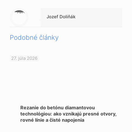
Warning
: Trying to access array offset on null in
/data/1/d/1da9a732-fb3a-4804-a40f-d46885ca54ae/lajk.online/web/wp-content/themes/betheme-child/includes/content-single.php
on line
286
Jozef Doliňák
Podobné články
27. júla 2026
Rezanie do betónu diamantovou
technológiou: ako vznikajú presné otvory,
rovné línie a čisté napojenia