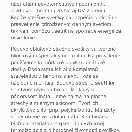
nástrahám poveternostných podmienok
a vďaka ochrannej vrstve aj UV žiareniu.
Keďže strešné
svetlíky
zabezpečia optimálne
presvetlenie prirodzeným denným svetlom,
tak vám pomôžu ušetriť na spotrebe energií za
osvetlenie.
Pásové oblúkové strešné svetlíky sú tvorené
hliníkovými špeciálnymi profilmi. Na presklenie
používame komôrkové polykarbonátové
dosky. Dodávame ich ako kompletnú
stavebnicu priamo na stavbu, kde sa
následne montujú. Bodové strešné
svetlíky
so štvorcovým alebo obdĺžnikovým
pôdorysom inštalujeme najmä na ploché
strechy s miernym sklonom. Tvorí ich
akrylátové sklo, príp. polykarbonát. Manžety
sú vyrobené zo sklolaminátu. Kombinácia
týchto materiálov je garanciou výbornej
termoizolácie a dlhoročnej životnosti svetlíkov.