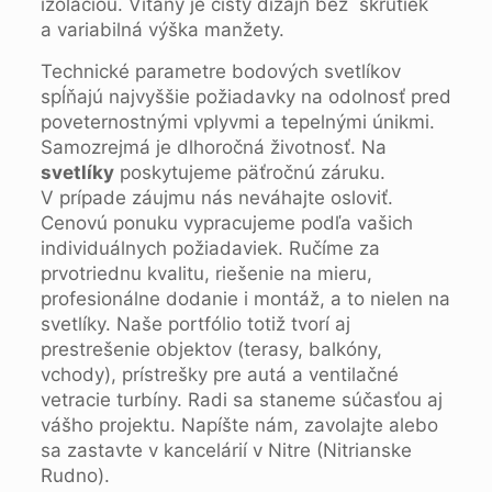
izoláciou. Vítaný je čistý dizajn bez skrutiek
a variabilná výška manžety.
Technické parametre bodových svetlíkov
spĺňajú najvyššie požiadavky na odolnosť pred
poveternostnými vplyvmi a tepelnými únikmi.
Samozrejmá je dlhoročná životnosť. Na
svetlíky
poskytujeme päťročnú záruku.
V prípade záujmu nás neváhajte osloviť.
Cenovú ponuku vypracujeme podľa vašich
individuálnych požiadaviek. Ručíme za
prvotriednu kvalitu, riešenie na mieru,
profesionálne dodanie i montáž, a to nielen na
svetlíky. Naše portfólio totiž tvorí aj
prestrešenie objektov (terasy, balkóny,
vchody), prístrešky pre autá a ventilačné
vetracie turbíny. Radi sa staneme súčasťou aj
vášho projektu. Napíšte nám, zavolajte alebo
sa zastavte v kancelárií v Nitre (Nitrianske
Rudno).