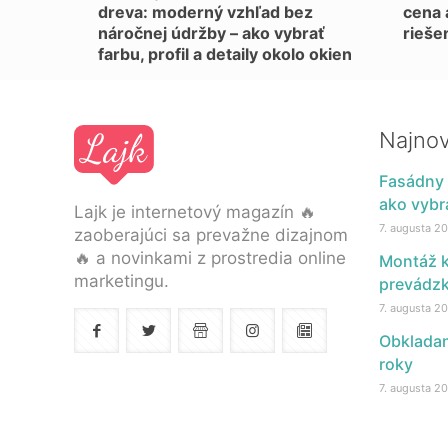
dreva: moderný vzhľad bez
cena 
náročnej údržby – ako vybrať
rieše
farbu, profil a detaily okolo okien
Najnov
Fasádny 
ako vybra
Lajk je internetový magazín 🔥
7. augusta 2
zaoberajúci sa prevažne dizajnom
🔥 a novinkami z prostredia online
Montáž k
marketingu.
prevádz
7. augusta 2
Obkladan
roky
7. augusta 2