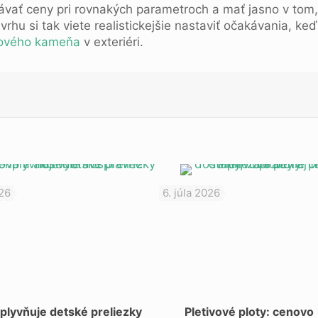
návať ceny pri rovnakých parametroch a mať jasno v tom,
rhu si tak viete realistickejšie nastaviť očakávania, keď 
nového kameňa
v exteriéri.
026
6. júla 2026
plyvňuje detské preliezky
Pletivové ploty: cenovo