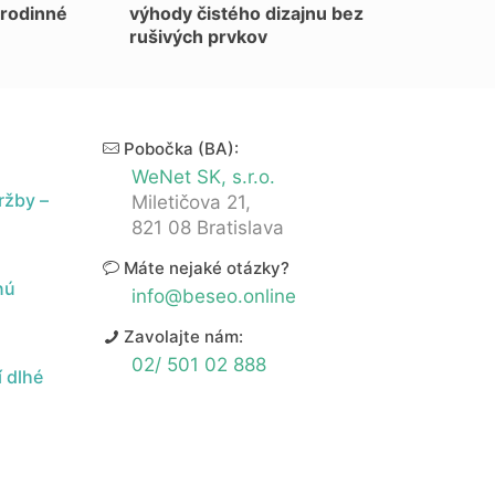
 rodinné
výhody čistého dizajnu bez
rušivých prvkov
Pobočka (BA):
WeNet SK, s.r.o.
ržby –
Miletičova 21,
821 08 Bratislava
Máte nejaké otázky?
nú
info@beseo.online
Zavolajte nám:
02/ 501 02 888
 dlhé