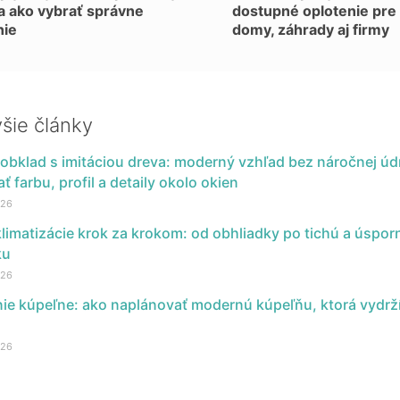
a ako vybrať správne
dostupné oplotenie pre
nie
domy, záhrady aj firmy
šie články
obklad s imitáciou dreva: moderný vzhľad bez náročnej úd
ť farbu, profil a detaily okolo okien
026
limatizácie krok za krokom: od obhliadky po tichú a úspor
ku
026
ie kúpeľne: ako naplánovať modernú kúpeľňu, ktorá vydrží
026