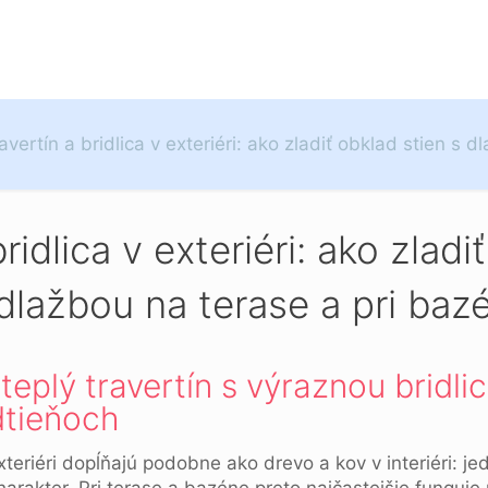
avertín a bridlica v exteriéri: ako zladiť obklad stien s 
ridlica v exteriéri: ako zladi
dlažbou na terase a pri baz
teplý travertín s výraznou bridli
dtieňoch
exteriéri dopĺňajú podobne ako drevo a kov v interiéri: je