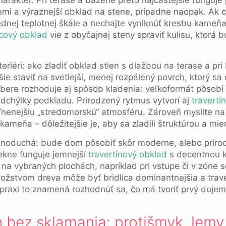
rakter. Pri terase a bazéne preto najčastejšie funguje p
emi a výraznejší obklad na stene, prípadne naopak. Ak 
ednej teplotnej škále a nechajte vyniknúť kresbu kameň
icový obklad
vie z obyčajnej steny spraviť kulisu, ktorá 
šie staviť na svetlejší, menej rozpálený povrch, ktorý s
ýbere rozhoduje aj spôsob kladenia: veľkoformát pôsobí
dchýlky podkladu. Prirodzený rytmus vytvorí aj
travertí
ľnenejšiu „stredomorskú“ atmosféru. Zároveň myslite na
ameňa – dôležitejšie je, aby sa zladili štruktúrou a mie
noduchá: bude dom pôsobiť skôr moderne, alebo prírod
ekne funguje jemnejší
travertínový obklad
s decentnou k
n na vybraných plochách, napríklad pri vstupe či v zóne 
žstvom dreva môže byť bridlica dominantnejšia a trave
praxi to znamená rozhodnúť sa, čo má tvoriť prvý doje
 bez sklamania: protišmyk, lemy,