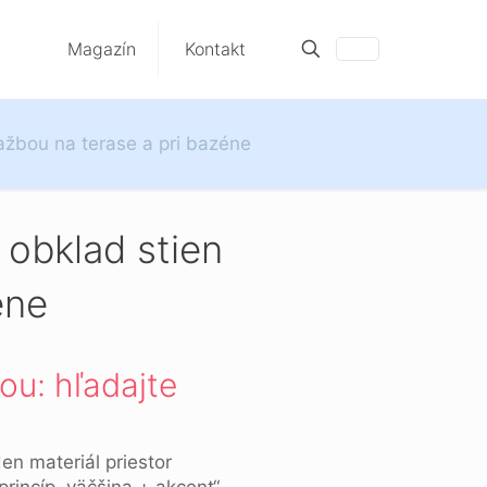
Magazín
Kontakt
dlažbou na terase a pri bazéne
ť obklad stien
éne
cou: hľadajte
den materiál priestor