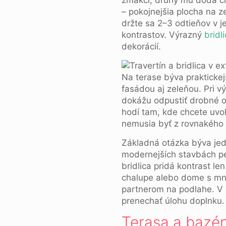
zmäkčí, druhý mu dodá cha
– pokojnejšia plocha na z
držte sa 2–3 odtieňov v j
kontrastov. Výrazný
bridl
dekorácií.
Na terase býva praktickej
fasádou aj zeleňou. Pri v
dokážu odpustiť drobné o
hodí tam, kde chcete uvo
nemusia byť z rovnakého k
Základná otázka býva jed
modernejších stavbách p
bridlica pridá kontrast le
chalupe alebo dome s mno
partnerom na podlahe. V 
prenechať úlohu doplnku.
Terasa a bazén