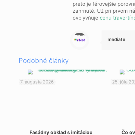
preto je férovejšie porov
zahrnuté. Už pri prvom náv
ovplyvňuje
cenu travertí
Warning
: Trying to access array offset on null in
/data/1/d/1da9a732-fb3a-4804-a40f-d46885ca54ae/lajk.online/web/wp-content/themes/betheme-child/includes/content-single.php
on line
286
mediatel
Podobné články
7. augusta 2026
25. júla 2
Fasádny obklad s imitáciou
Čo ov