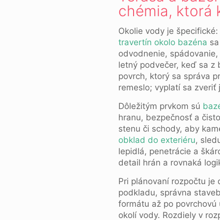
chémia, ktorá 
Okolie vody je špecifické
travertín okolo bazéna
sa 
odvodnenie, spádovanie, t
letný podvečer, keď sa z
povrch, ktorý sa správa p
remeslo; vyplatí sa zveriť 
Dôležitým prvkom sú
bazé
hranu, bezpečnosť a čisto
stenu či schody, aby kam
obklad do exteriéru
, sled
lepidlá, penetrácie a šká
detail hrán a rovnaká logi
Pri plánovaní rozpočtu je
podkladu, správna stavebn
formátu až po povrchovú 
okolí vody. Rozdiely v roz