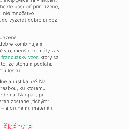
rincíp „väčšina + akcent“
chcete pôsobiť prirodzene,
a, nie množstvo
bude vyzerať dobre aj bez
a dobre kombinuje s
 čisto, menšie formáty zas
n francúzsky vzor
, ktorý sa
 to, že stena a podlaha
rou lesku.
ne a rustikálne? Na
resbou, ku ktorému
sedenia. Naopak, pri
rtín zostane „tichým“
m – a druhému materiálu
 škáry a