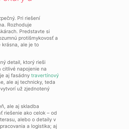
pečný. Pri riešení
óna. Rozhoduje
škárach. Predstavte si
 rozumnú protišmykovosť a
krásna, ale je to
ný detail, ktorý rieši
 citlivé napojenie na
je aj fasádny
travertínový
ne, ale aj technicky, teda
vytvorí už zjednotený
ň, ale aj skladba
ť riešenie ako celok – od
terasu, alebo o detaily v
pracovania a logistika; aj