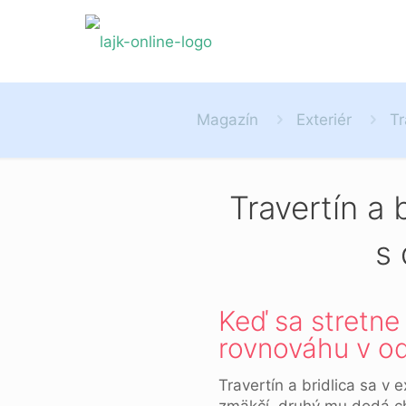
Magazín
Exteriér
Tr
Travertín a b
s 
Keď sa stretne 
rovnováhu v o
Travertín a bridlica sa v 