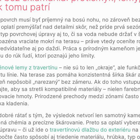
k tomu patrí
: povrch musí byť príjemný na bosú nohu, no zároveň bez
oplatí premýšľať nad detailmi skôr, než príde prvá sez
yp povrchovej úpravy aj to, či sa voda nebude držať v 
 bazéna vraciate mokrí na terasu – práve vtedy oceníte
redvídateľne aj po daždi. Práca s prírodným kameňom je 
ju do rúk ľudí, ktorí poznajú jeho limity.
nové lemy z travertínu
– nie sú to len „okraje“, ale funkč
tu línie. Na terase zas pomáha konzistentná šírka škár a
eň nepôsobil „narezaný“ bez zámeru. Ak do toho vstupu
ujte, aby sa stretli kompatibilné materiály – nielen fareb
rovacie hmoty. Prirodzené prechody medzi zónami často 
ka kladenia.
 dobré rátať s tým, že výsledok netvorí len samotný kame
á chémia a precízne škárovanie. Preto sa oplatí vybera
úpravu – či už ide o
travertínovú dlažbu do exteriéru
na 
počte často spôsobí aj triedenie materiálu, hrúbka, typ o