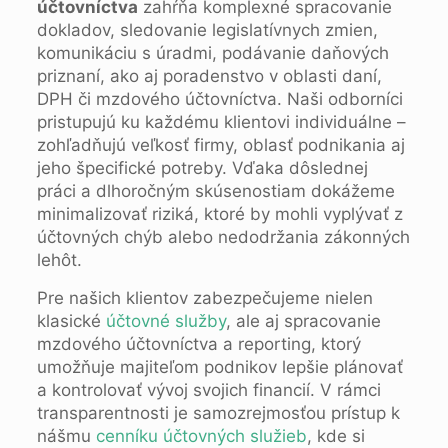
účtovníctva
zahŕňa komplexné spracovanie
dokladov, sledovanie legislatívnych zmien,
komunikáciu s úradmi, podávanie daňových
priznaní, ako aj poradenstvo v oblasti daní,
DPH či mzdového účtovníctva. Naši odborníci
pristupujú ku každému klientovi individuálne –
zohľadňujú veľkosť firmy, oblasť podnikania aj
jeho špecifické potreby. Vďaka dôslednej
práci a dlhoročným skúsenostiam dokážeme
minimalizovať riziká, ktoré by mohli vyplývať z
účtovných chýb alebo nedodržania zákonných
lehôt.
Pre našich klientov zabezpečujeme nielen
klasické
účtovné služby
, ale aj spracovanie
mzdového účtovníctva a reporting, ktorý
umožňuje majiteľom podnikov lepšie plánovať
a kontrolovať vývoj svojich financií. V rámci
transparentnosti je samozrejmosťou prístup k
nášmu
cenníku účtovných služieb
, kde si