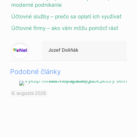
moderné podnikanie
Účtovné služby – prečo sa oplatí ich vyu
ž
ívať
Účtovné firmy – ako vám môžu pomôcť rásť
Warning
: Trying to access array offset on null in
/data/1/d/1da9a732-fb3a-4804-a40f-d46885ca54ae/lajk.online/web/wp-content/themes/betheme-child/includes/content-single.php
on line
286
Jozef Doliňák
Podobné články
6. augusta 2026