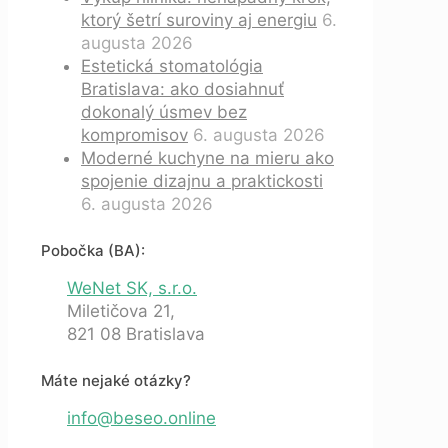
ktorý šetrí suroviny aj energiu
6.
augusta 2026
Estetická stomatológia
Bratislava: ako dosiahnuť
dokonalý úsmev bez
kompromisov
6. augusta 2026
Moderné kuchyne na mieru ako
spojenie dizajnu a praktickosti
6. augusta 2026
Pobočka (BA):
WeNet SK, s.r.o.
Miletičova 21,
821 08 Bratislava
Máte nejaké otázky?
info@beseo.online