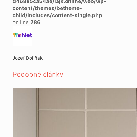
d46885ca54ae/lajk.online/web/wp-
content/themes/betheme-
child/includes/content-single.php
on line
286
Jozef Doliňák
Podobné články