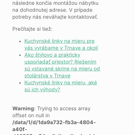
následne končia montážou nábytku
na dohodnutej adrese. V prípade
potreby nás neváhajte kontaktovať.
Prečítajte si tiež:
Kuchynské linky na mieru pre
vás vyrábame v Trnave a okolí
Ako štýlovo a prakticky
usporiadať priestor? Riešením
sú vstavané skrine na mieru od
stolárstva v Trnave
Kuchynské linky na mieru, aké
sú ich výhody?
Warning
: Trying to access array
offset on null in
/data/1/d/1da9a732-fb3a-4804-
a40f-