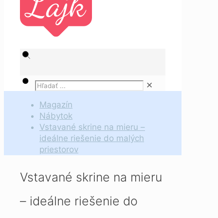
✕
Magazín
Nábytok
Vstavané skrine na mieru –
ideálne riešenie do malých
priestorov
Vstavané skrine na mieru
– ideálne riešenie do