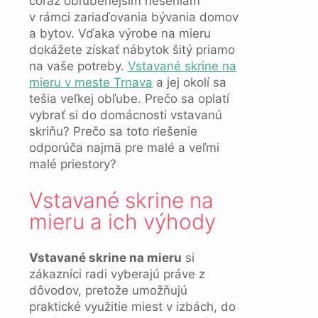
čoraz obľúbenejším riešeniam
v rámci zariaďovania bývania domov
a bytov. Vďaka výrobe na mieru
dokážete získať nábytok šitý priamo
na vaše potreby.
Vstavané skrine na
mieru v meste Trnava
a jej okolí sa
tešia veľkej obľube. Prečo sa oplatí
vybrať si do domácnosti vstavanú
skriňu? Prečo sa toto riešenie
odporúča najmä pre malé a veľmi
malé priestory?
Vstavané skrine na
mieru a ich výhody
Vstavané skrine na mieru
si
zákazníci radi vyberajú práve z
dôvodov, pretože umožňujú
praktické využitie miest v izbách, do