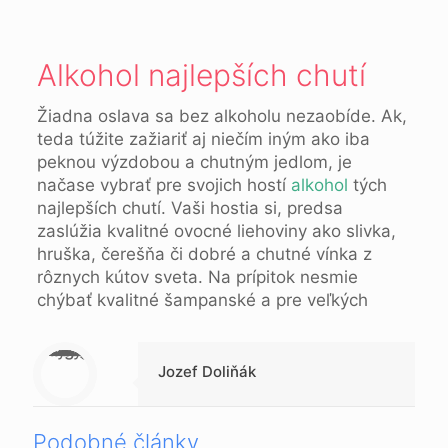
Alkohol najlepších chutí
Žiadna oslava sa bez alkoholu nezaobíde. Ak,
teda túžite zažiariť aj niečím iným ako iba
peknou výzdobou a chutným jedlom, je
načase vybrať pre svojich hostí
alkohol
tých
najlepších chutí. Vaši hostia si, predsa
zaslúžia kvalitné ovocné liehoviny ako slivka,
hruška, čerešňa či dobré a chutné vínka z
rôznych kútov sveta. Na prípitok nesmie
chýbať kvalitné šampanské a pre veľkých
Warning
: Trying to access array offset on null in
/data/1/d/1da9a732-fb3a-4804-a40f-d46885ca54ae/lajk.online/web/wp-content/themes/betheme-child/includes/content-single.php
on line
286
Jozef Doliňák
Podobné články