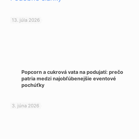
13. júla 2026
Popcorn a cukrová vata na podujatí: prečo
patria medzi najobľúbenejšie eventové
pochúťky
3. júna 2026