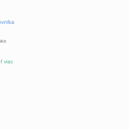
ovníka
ako
ť viac