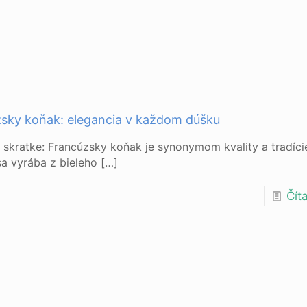
sky koňak: elegancia v každom dúšku
 skratke: Francúzsky koňak je synonymom kvality a tradíci
 sa vyrába z bieleho
[…]
Číta