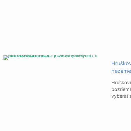
Hruškov
nezame
Hruškovi
pozrieme
vyberať a