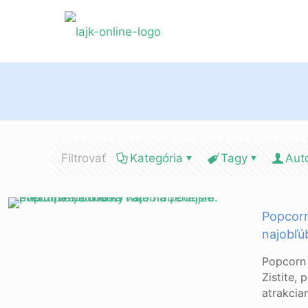
Filtrovať
Kategória
Tagy
Aut
Popcorn
najobľú
Popcorn 
Zistite,
atrakcia