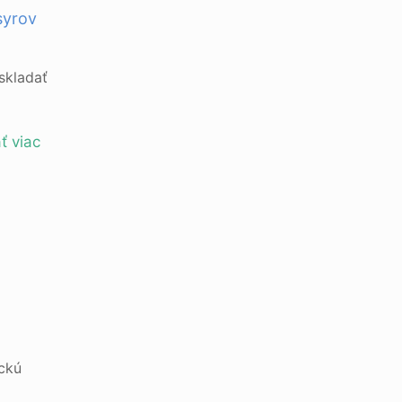
syrov
oskladať
ť viac
ickú