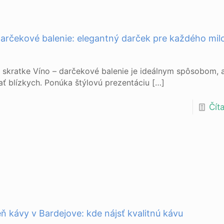
darčekové balenie: elegantný darček pre každého mil
 skratke Víno – darčekové balenie je ideálnym spôsobom, 
ť blízkych. Ponúka štýlovú prezentáciu
[…]
Číta
eň kávy v Bardejove: kde nájsť kvalitnú kávu