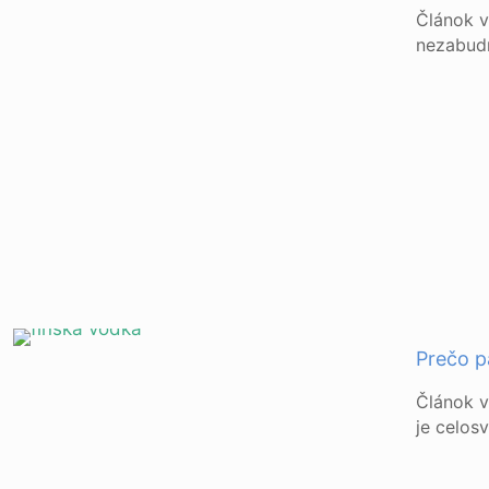
Článok 
nezabudn
Prečo p
Článok v
je celosv