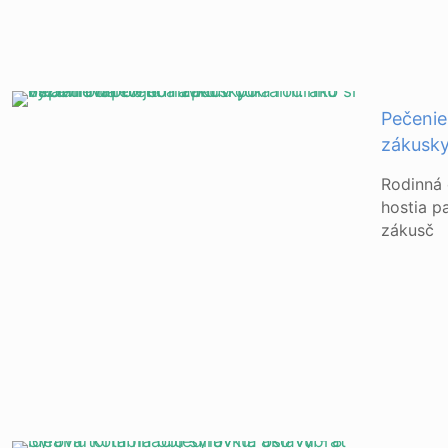
Pečenie
zákusky
Rodinná 
hostia p
zákusč