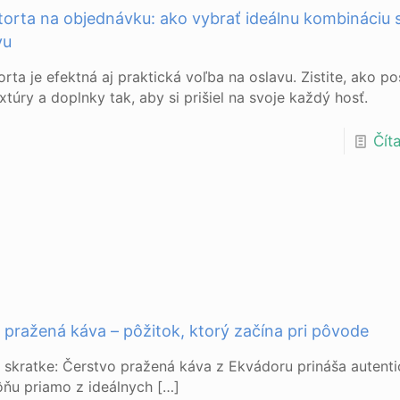
torta na objednávku: ako vybrať ideálnu kombináciu 
vu
orta je efektná aj praktická voľba na oslavu. Zistite, ako p
xtúry a doplnky tak, aby si prišiel na svoje každý hosť.
Číta
 pražená káva – pôžitok, ktorý začína pri pôvode
 skratke: Čerstvo pražená káva z Ekvádoru prináša autent
ôňu priamo z ideálnych
[…]