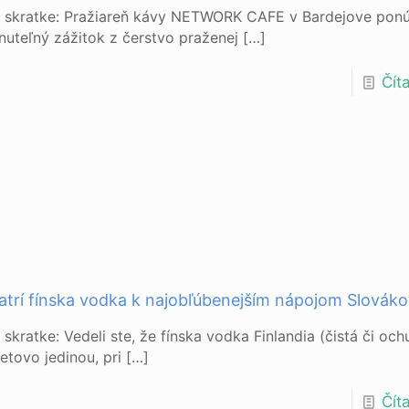
v skratke: Pražiareň kávy NETWORK CAFE v Bardejove pon
uteľný zážitok z čerstvo praženej
[…]
Číta
atrí fínska vodka k najobľúbenejším nápojom Slovák
 skratke: Vedeli ste, že fínska vodka Finlandia (čistá či och
etovo jedinou, pri
[…]
Číta