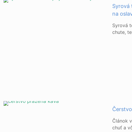
Syrová 
na osla
Syrová t
chute, te
Čerstvo
Článok v
chuť a v