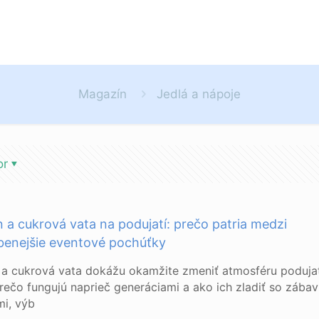
Magazín
Jedlá a nápoje
or
 a cukrová vata na podujatí: prečo patria medzi
benejšie eventové pochúťky
a cukrová vata dokážu okamžite zmeniť atmosféru podujat
 prečo fungujú naprieč generáciami a ako ich zladiť so zába
mi, výb