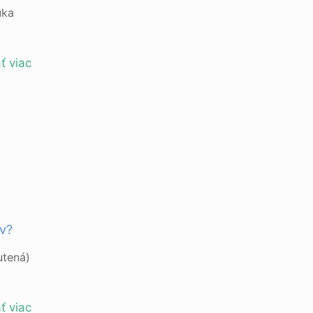
úka
ť viac
ov?
utená)
ť viac