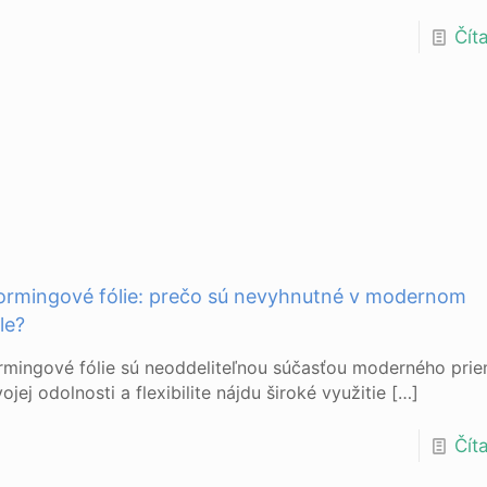
Číta
rmingové fólie: prečo sú nevyhnutné v modernom
le?
mingové fólie sú neoddeliteľnou súčasťou moderného prie
jej odolnosti a flexibilite nájdu široké využitie
[…]
Číta