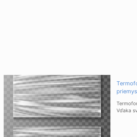
Termofo
priemys
Termofor
Vďaka svo