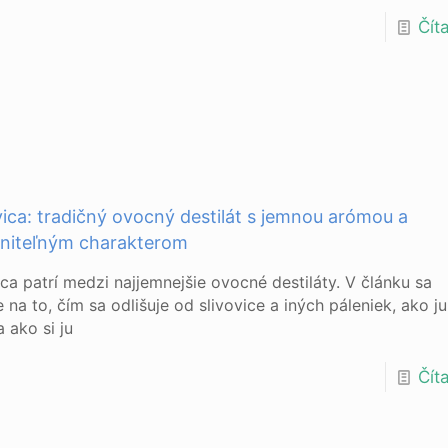
Číta
ica: tradičný ovocný destilát s jemnou arómou a
niteľným charakterom
ca patrí medzi najjemnejšie ovocné destiláty. V článku sa
 na to, čím sa odlišuje od slivovice a iných páleniek, ako ju
 ako si ju
Číta