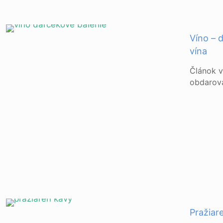
Víno – 
vína
Článok v
obdarova
Pražiar