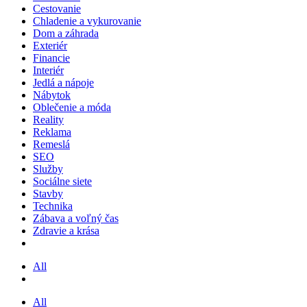
Cestovanie
Chladenie a vykurovanie
Dom a záhrada
Exteriér
Financie
Interiér
Jedlá a nápoje
Nábytok
Oblečenie a móda
Reality
Reklama
Remeslá
SEO
Služby
Sociálne siete
Stavby
Technika
Zábava a voľný čas
Zdravie a krása
All
All