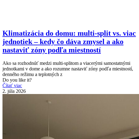
Klimatizácia do domu: multi-split vs. viac
jednotiek – kedy čo dáva zmysel a ako
nastaviť zóny podľa miestností
Ako sa rozhodnúť medzi multi-splitom a viacerými samostatnými
jednotkami v dome a ako rozumne nastaviť zóny podľa miestností,
denného režimu a teplotných z
Do you like it?
Čítať viac
2. júla 2026