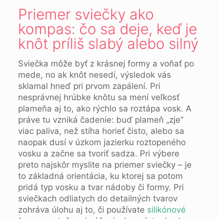
Priemer sviečky ako
kompas: čo sa deje, keď je
knôt príliš slabý alebo silný
Sviečka môže byť z krásnej formy a voňať po
mede, no ak knôt nesedí, výsledok vás
sklamal hneď pri prvom zapálení. Pri
nesprávnej hrúbke knôtu sa mení veľkosť
plameňa aj to, ako rýchlo sa roztápa vosk. A
práve tu vzniká čadenie: buď plameň „zje“
viac paliva, než stíha horieť čisto, alebo sa
naopak dusí v úzkom jazierku roztopeného
vosku a začne sa tvoriť sadza. Pri výbere
preto najskôr myslite na priemer sviečky – je
to základná orientácia, ku ktorej sa potom
pridá typ vosku a tvar nádoby či formy. Pri
sviečkach odliatych do detailných tvarov
zohráva úlohu aj to, či používate
silikónové