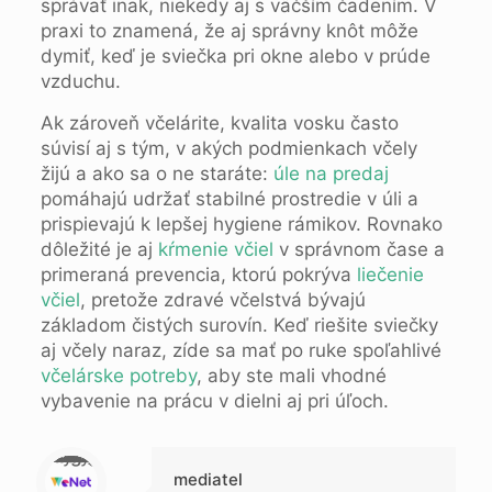
správať inak, niekedy aj s väčším čadením. V
praxi to znamená, že aj správny knôt môže
dymiť, keď je sviečka pri okne alebo v prúde
vzduchu.
Ak zároveň včelárite, kvalita vosku často
súvisí aj s tým, v akých podmienkach včely
žijú a ako sa o ne staráte:
úle na predaj
pomáhajú udržať stabilné prostredie v úli a
prispievajú k lepšej hygiene rámikov. Rovnako
dôležité je aj
kŕmenie včiel
v správnom čase a
primeraná prevencia, ktorú pokrýva
liečenie
včiel
, pretože zdravé včelstvá bývajú
základom čistých surovín. Keď riešite sviečky
aj včely naraz, zíde sa mať po ruke spoľahlivé
včelárske potreby
, aby ste mali vhodné
vybavenie na prácu v dielni aj pri úľoch.
Warning
: Trying to access array offset on null in
/data/1/d/1da9a732-fb3a-4804-a40f-d46885ca54ae/lajk.online/web/wp-content/themes/betheme-child/includes/content-single.php
on line
286
mediatel