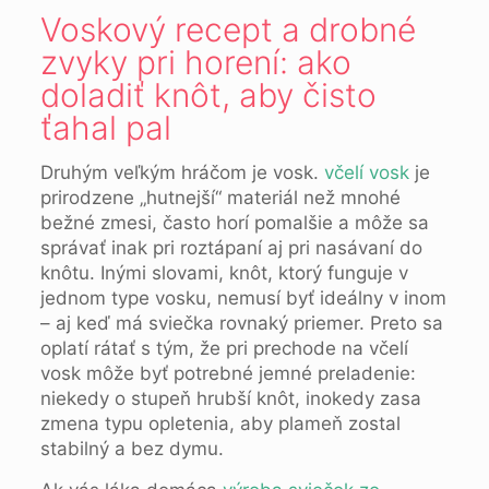
Voskový recept a drobné
zvyky pri horení: ako
doladiť knôt, aby čisto
ťahal pal
Druhým veľkým hráčom je vosk.
včelí vosk
je
prirodzene „hutnejší“ materiál než mnohé
bežné zmesi, často horí pomalšie a môže sa
správať inak pri roztápaní aj pri nasávaní do
knôtu. Inými slovami, knôt, ktorý funguje v
jednom type vosku, nemusí byť ideálny v inom
– aj keď má sviečka rovnaký priemer. Preto sa
oplatí rátať s tým, že pri prechode na včelí
vosk môže byť potrebné jemné preladenie:
niekedy o stupeň hrubší knôt, inokedy zasa
zmena typu opletenia, aby plameň zostal
stabilný a bez dymu.