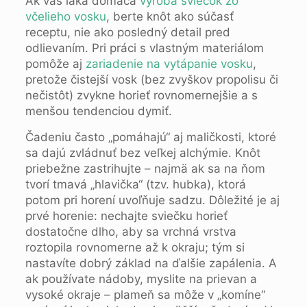
Ak vás láka domáca
výroba sviečok zo
včelieho vosku
, berte knôt ako súčasť
receptu, nie ako posledný detail pred
odlievaním. Pri práci s vlastným materiálom
pomôže aj
zariadenie na vytápanie vosku
,
pretože čistejší vosk (bez zvyškov propolisu či
nečistôt) zvykne horieť rovnomernejšie a s
menšou tendenciou dymiť.
Čadeniu často „pomáhajú“ aj maličkosti, ktoré
sa dajú zvládnuť bez veľkej alchýmie. Knôt
priebežne zastrihujte – najmä ak sa na ňom
tvorí tmavá „hlavička“ (tzv. hubka), ktorá
potom pri horení uvoľňuje sadzu. Dôležité je aj
prvé horenie: nechajte sviečku horieť
dostatočne dlho, aby sa vrchná vrstva
roztopila rovnomerne až k okraju; tým si
nastavíte dobrý základ na ďalšie zapálenia. A
ak používate nádoby, myslite na prievan a
vysoké okraje – plameň sa môže v „komíne“