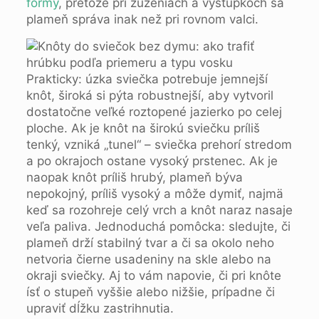
formy
, pretože pri zúženiach a výstupkoch sa
plameň správa inak než pri rovnom valci.
Prakticky: úzka sviečka potrebuje jemnejší
knôt, široká si pýta robustnejší, aby vytvoril
dostatočne veľké roztopené jazierko po celej
ploche. Ak je knôt na širokú sviečku príliš
tenký, vzniká „tunel“ – sviečka prehorí stredom
a po okrajoch ostane vysoký prstenec. Ak je
naopak knôt príliš hrubý, plameň býva
nepokojný, príliš vysoký a môže dymiť, najmä
keď sa rozohreje celý vrch a knôt naraz nasaje
veľa paliva. Jednoduchá pomôcka: sledujte, či
plameň drží stabilný tvar a či sa okolo neho
netvoria čierne usadeniny na skle alebo na
okraji sviečky. Aj to vám napovie, či pri knôte
ísť o stupeň vyššie alebo nižšie, prípadne či
upraviť dĺžku zastrihnutia.