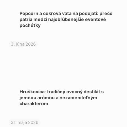
Popcorn a cukrová vata na podujatí: prečo
patria medzi najobľúbenejšie eventové
pochúťky
3. júna 2026
Hruškovica: tradičný ovocný destilát s
jemnou arómou a nezameniteľným
charakterom
31. mája 2026