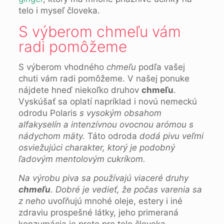
telo i myseľ človeka.
S výberom chmeľu vám
radi pomôžeme
S výberom vhodného
chmeľu
podľa vašej
chuti vám radi pomôžeme. V našej ponuke
nájdete hneď niekoľko druhov
chmeľu
.
Vyskúšať sa oplatí napríklad i novú nemeckú
odrodu Polaris
s vysokým obsahom
alfakyselín a intenzívnou ovocnou arómou s
nádychom mäty.
Táto odroda
dodá pivu veľmi
osviežujúci charakter, ktorý je podobný
ľadovým mentolovým cukríkom.
Na výrobu piva sa používajú viaceré druhy
chmeľu
. Dobré je vedieť, že počas varenia sa
z neho
uvoľňujú mnohé oleje, estery i iné
zdraviu prospešné látky, jeho primeraná