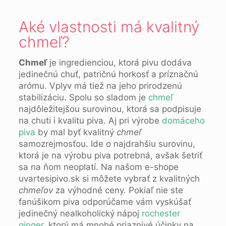
Aké vlastnosti má kvalitný
chmeľ?
Chmeľ
je ingredienciou, ktorá pivu dodáva
jedinečnú chuť, patričnú horkosť a príznačnú
arómu. Vplyv má tiež na jeho prirodzenú
stabilizáciu. Spolu so sladom je
chmeľ
najdôležitejšou surovinou, ktorá sa podpisuje
na chuti i kvalitu piva. Aj pri výrobe
domáceho
piva
by mal byť kvalitný
chmeľ
samozrejmosťou. Ide o najdrahšiu surovinu,
ktorá je na výrobu piva potrebná, avšak šetriť
sa na ňom neoplatí. Na našom e-shope
uvartesipivo.sk si môžete vybrať z kvalitných
chmeľov
za výhodné ceny. Pokiaľ nie ste
fanúšikom piva odporúčame vám vyskúšať
jedinečný nealkoholický nápoj
rochester
ginger
, ktorý má mnohé priaznivé účinky na