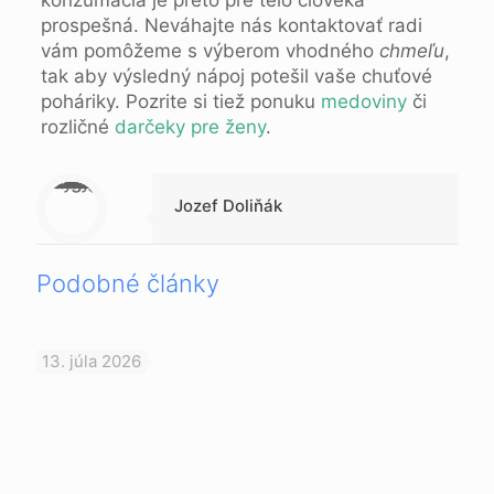
konzumácia je preto pre telo človeka
prospešná. Neváhajte nás kontaktovať radi
vám pomôžeme s výberom vhodného
chmeľu
,
tak aby výsledný nápoj potešil vaše chuťové
poháriky. Pozrite si tiež ponuku
medoviny
či
rozličné
darčeky pre ženy
.
Warning
: Trying to access array offset on null in
/data/1/d/1da9a732-fb3a-4804-a40f-d46885ca54ae/lajk.online/web/wp-content/themes/betheme-child/includes/content-single.php
on line
286
Jozef Doliňák
Podobné články
13. júla 2026