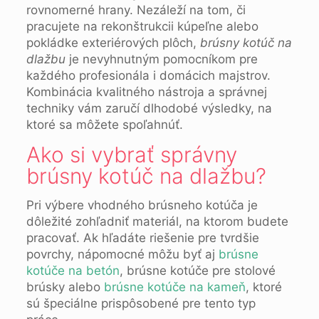
rovnomerné hrany. Nezáleží na tom, či
pracujete na rekonštrukcii kúpeľne alebo
pokládke exteriérových plôch,
brúsny kotúč na
dlažbu
je nevyhnutným pomocníkom pre
každého profesionála i domácich majstrov.
Kombinácia kvalitného nástroja a správnej
techniky vám zaručí dlhodobé výsledky, na
ktoré sa môžete spoľahnúť.
Ako si vybrať správny
brúsny kotúč na dlažbu?
Pri výbere vhodného brúsneho kotúča je
dôležité zohľadniť materiál, na ktorom budete
pracovať. Ak hľadáte riešenie pre tvrdšie
povrchy, nápomocné môžu byť aj
brúsne
kotúče na betón
, brúsne kotúče pre stolové
brúsky alebo
brúsne kotúče na kameň
, ktoré
sú špeciálne prispôsobené pre tento typ