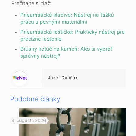
Prečítajte si tiež:
Pneumatické kladivo: Nástroj na ťažkú
prácu s pevnými materiálmi
Pneumatická leštička: Praktický nástroj pre
precízne leštenie
Brúsny kotúč na kameň: Ako si vybrať
správny nástroj?
Warning
: Trying to access array offset on null in
/data/1/d/1da9a732-fb3a-4804-a40f-d46885ca54ae/lajk.online/web/wp-content/themes/betheme-child/includes/content-single.php
on line
286
Jozef Doliňák
Podobné články
8. augusta 2026