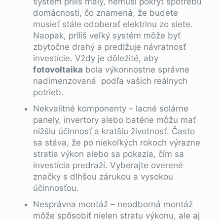
systém príliš malý, nemusí pokryť spotrebu
domácnosti, čo znamená, že budete
musieť stále odoberať elektrinu zo siete.
Naopak, príliš veľký systém môže byť
zbytočne drahý a predlžuje návratnosť
investície. Vždy je dôležité, aby
fotovoltaika
bola výkonnostne správne
nadimenzovaná podľa vašich reálnych
potrieb.
Nekvalitné komponenty – lacné solárne
panely, invertory alebo batérie môžu mať
nižšiu účinnosť a kratšiu životnosť. Často
sa stáva, že po niekoľkých rokoch výrazne
stratia výkon alebo sa pokazia, čím sa
investícia predraží. Vyberajte overené
značky s dlhšou zárukou a vysokou
účinnosťou.
Nesprávna montáž – neodborná montáž
môže spôsobiť nielen stratu výkonu, ale aj