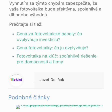
Vyhnutím sa týmto chybám zabezpečíte, že
vaša fotovoltaika bude efektívna, spoľahlivá a
dlhodobo výhodná.
Prečítajte si tiež:
Cena za fotovoltaické panely: čo
ovplyvňuje investíciu?
Cena fotovoltaiky: čo ju ovplyvňuje?
Fotovoltaika na kľúč: spoľahlivé riešenie
pre domácnosti a firmy
Warning
: Trying to access array offset on null in
/data/1/d/1da9a732-fb3a-4804-a40f-d46885ca54ae/lajk.online/web/wp-content/themes/betheme-child/includes/content-single.php
on line
286
Jozef Doliňák
Podobné články