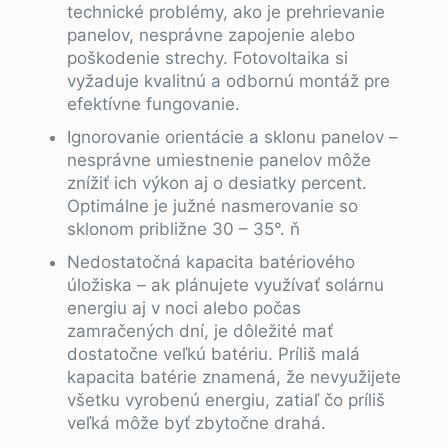
technické problémy, ako je prehrievanie
panelov, nesprávne zapojenie alebo
poškodenie strechy. Fotovoltaika si
vyžaduje kvalitnú a odbornú montáž pre
efektívne fungovanie.
Ignorovanie orientácie a sklonu panelov –
nesprávne umiestnenie panelov môže
znížiť ich výkon aj o desiatky percent.
Optimálne je južné nasmerovanie so
sklonom približne 30 – 35°. ň
Nedostatočná kapacita batériového
úložiska – ak plánujete využívať solárnu
energiu aj v noci alebo počas
zamračených dní, je dôležité mať
dostatočne veľkú batériu. Príliš malá
kapacita batérie znamená, že nevyužijete
všetku vyrobenú energiu, zatiaľ čo príliš
veľká môže byť zbytočne drahá.