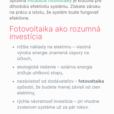
Správna
inštalácia fotovoltaiky
je kľúčová pre
dlhodobú efektivitu systému. Získate záruku
na prácu a istotu, že systém bude fungovať
efektívne.
Fotovoltaika ako rozumná
investícia
nižšie náklady na elektrinu – vlastná
výroba energie znamená úspory na
účtoch,
ekologické riešenie – solárna energia
znižuje uhlíkovú stopu,
nezávislosť od dodávateľov –
fotovoltaika
spôsobí, že budete menej závislí od cien
elektriny,
rýchla návratnosť investície – pri vhodne
zvolenom systéme už za pár rokov.