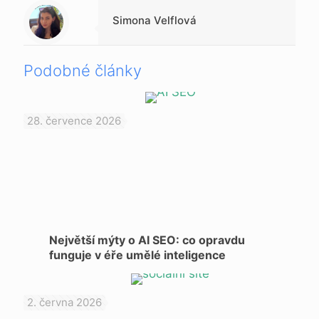
Warning
: Trying to access array offset on null in
/data/1/d/1da9a732-fb3a-4804-a40f-d46885ca54ae/lajk.online/web/wp-content/themes/betheme-child/includes/content-single.php
on line
286
Simona Velflová
Podobné články
28. července 2026
Největší mýty o AI SEO: co opravdu
funguje v éře umělé inteligence
2. června 2026