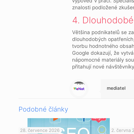
výpověď v práci. Speciali
znalosti podložené zkuše
4. Dlouhodobé 
Většina podnikatelů se z
dlouhodobých opatřeních, 
tvorbu hodnotného obsah
Google dokazují, že vytvá
nápomocné materiály souvi
přitahují nové návštěvníky
Warning
: Trying to access array offset on null in
/data/1/d/1da9a732-fb3a-4804-a40f-d46885ca54ae/lajk.online/web/wp-content/themes/betheme-child/includes/content-single.php
on line
286
mediatel
Podobné články
28. července 2026
2. června 