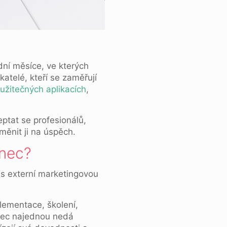
ední měsíce, ve kterých
katelé, kteří se zaměřují
užitečných aplikacích
,
eptat se profesionálů,
měnit ji na úspěch.
anec?
 s externí marketingovou
plementace, školení,
nanec najednou nedá