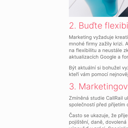
2. Buďte flexibi
Marketing vyžaduje kreativ
mnohé firmy zažily krizi. 
na flexibilitu a neustále 
aktualizacích Google a f
Být aktuální si bohužel vy
kteří vám pomocí nejnovějš
3. Marketingo
Zmíněná studie CallRail u
společností před přijetí
Často se ukazuje, že přij
pojištění, daně, dovolená