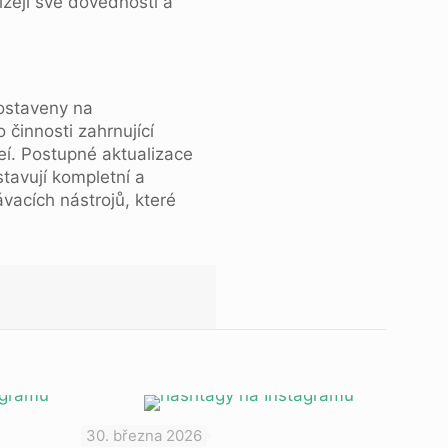
ízejí své dovednosti a
postaveny na
činnosti zahrnující
í. Postupné aktualizace
tavují kompletní a
vacích nástrojů, které
30. března 2026