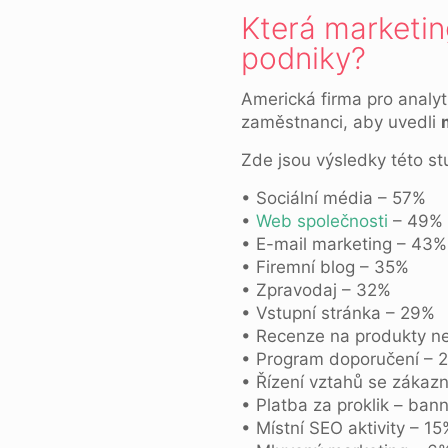
Která marketin
podniky?
Americká firma pro analy
zaměstnanci, aby uvedli
Zde jsou výsledky této st
• Sociální média – 57%
•
Web společnosti
– 49%
• E-mail marketing – 43%
• Firemní blog – 35%
• Zpravodaj – 32%
• Vstupní stránka – 29%
• Recenze na produkty n
• Program doporučení – 
• Řízení vztahů se zákaz
• Platba za proklik – b
• Místní SEO aktivity – 15