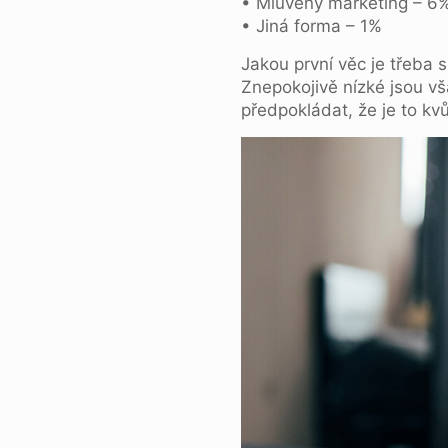
• Mluvený marketing – 6
• Jiná forma – 1%
Jakou první věc je třeba
Znepokojivě nízké jsou v
předpokládat, že je to kv