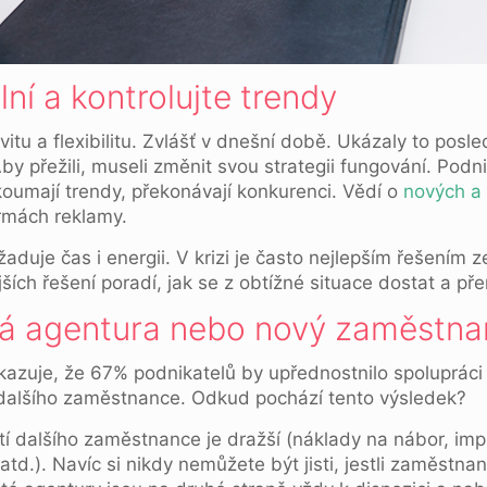
lní a kontrolujte trendy
itu a flexibilitu. Zvlášť v dnešní době. Ukázaly to posl
Aby přežili, museli změnit svou strategii fungování. Podni
zkoumají trendy, překonávají konkurenci. Vědí o
nových a 
ormách reklamy.
žaduje čas i energii. V krizi je často nejlepším řešením z
ích řešení poradí, jak se z obtížné situace dostat a pře
vá agentura nebo nový zaměstn
kazuje, že 67% podnikatelů by upřednostnilo spolupráci
m dalšího zaměstnance. Odkud pochází tento výsledek?
etí dalšího zaměstnance je dražší (náklady na nábor, im
 atd.). Navíc si nikdy nemůžete být jisti, jestli zaměst