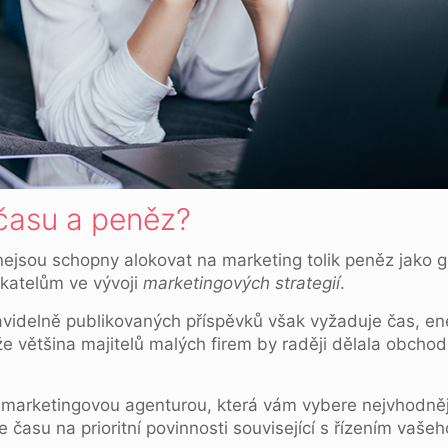
času a peněz?
ejsou schopny alokovat na marketing tolik peněz jako g
ikatelům ve vývoji
marketingových strategií
.
videlně publikovaných příspěvků však vyžaduje čas, ene
 že většina majitelů malých firem by raději dělala obc
s marketingovou agenturou, která vám vybere nejvhodně
e času na prioritní povinnosti související s řízením vaše