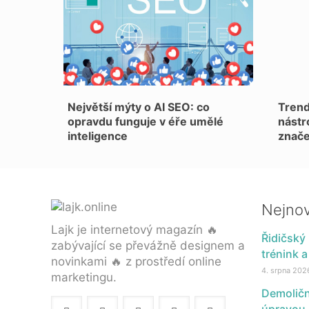
Největší mýty o AI SEO: co
Trend
opravdu funguje v éře umělé
nástr
inteligence
znač
Nejnov
Lajk je internetový magazín 🔥
Řidičský 
zabývající se převážně designem a
trénink a
novinkami 🔥 z prostředí online
4. srpna 202
marketingu.
Demoličn