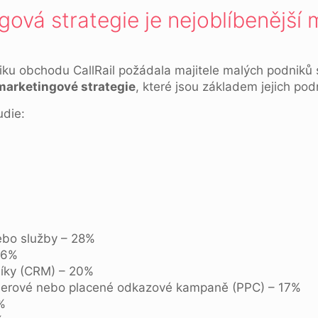
gová strategie je nejoblíbenější
tiku obchodu CallRail požádala majitele malých podnik
marketingové strategie
, které jsou základem jejich pod
udie:
ebo služby – 28%
26%
níky (CRM) – 20%
annerové nebo placené odkazové kampaně (PPC) – 17%
%