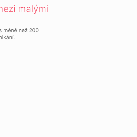
 mezi malými
ů s méně než 200
nikání.