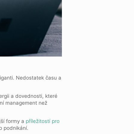
iganti. Nedostatek času a
rgii a dovednosti, které
hodní management než
jší formy a
příležitostí pro
ho podnikání.