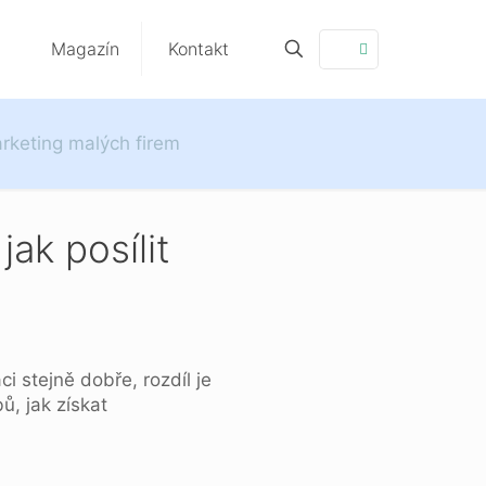
Magazín
Kontakt
arketing malých firem
ak posílit
i stejně dobře, rozdíl je
, jak získat