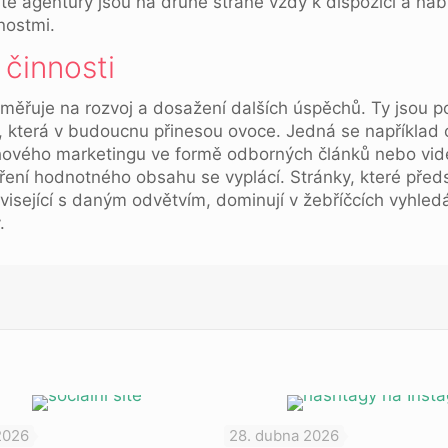
sté agentury jsou na druhé straně vždy k dispozici a nab
nostmi.
činnosti
aměřuje na rozvoj a dosažení dalších úspěchů. Ty jsou 
která v budoucnu přinesou ovoce. Jedná se například o 
ového marketingu ve formě odborných článků nebo vide
ření hodnotného obsahu se vyplácí. Stránky, které předs
sející s daným odvětvím, dominují v žebříčcích vyhledá
.
2026
28. dubna 2026