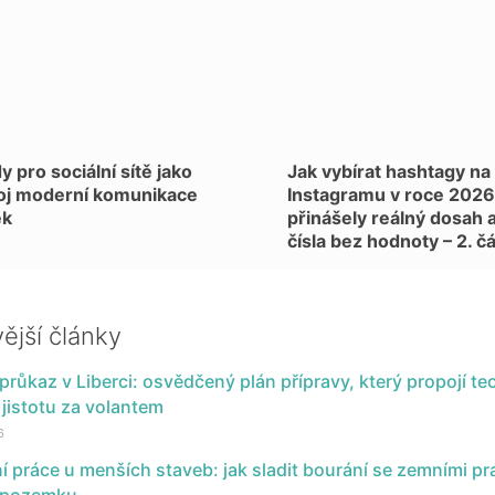
y pro sociální sítě jako
Jak vybírat hashtagy na
oj moderní komunikace
Instagramu v roce 2026 
ek
přinášely reálný dosah a
čísla bez hodnoty – 2. č
ější články
průkaz v Liberci: osvědčený plán přípravy, který propojí teor
 jistotu za volantem
6
í práce u menších staveb: jak sladit bourání se zemními pr