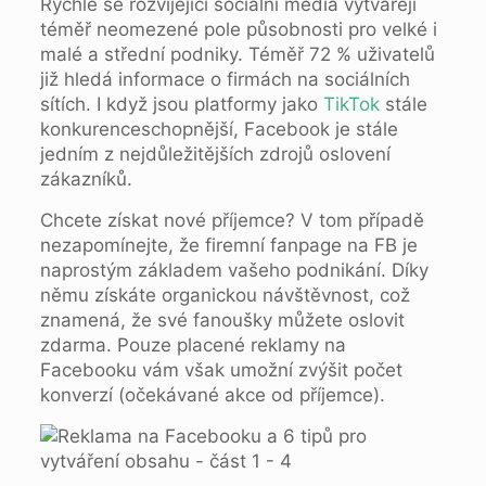
Rychle se rozvíjející sociální média vytvářejí
téměř neomezené pole působnosti pro velké i
malé a střední podniky. Téměř 72 % uživatelů
již hledá informace o firmách na sociálních
sítích. I když jsou platformy jako
TikTok
stále
konkurenceschopnější, Facebook je stále
jedním z nejdůležitějších zdrojů oslovení
zákazníků.
Chcete získat nové příjemce? V tom případě
nezapomínejte, že firemní fanpage na FB je
naprostým základem vašeho podnikání. Díky
němu získáte organickou návštěvnost, což
znamená, že své fanoušky můžete oslovit
zdarma. Pouze placené reklamy na
Facebooku vám však umožní zvýšit počet
konverzí (očekávané akce od příjemce).