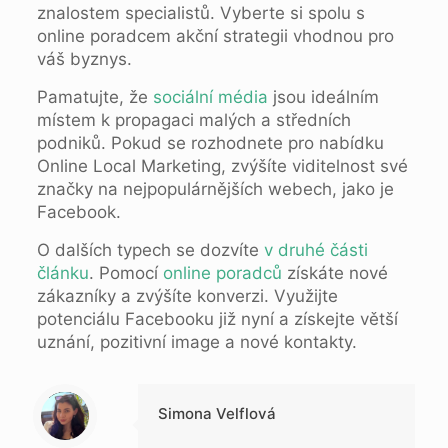
znalostem specialistů. Vyberte si spolu s
online poradcem akční strategii vhodnou pro
váš byznys.
Pamatujte, že
sociální média
jsou ideálním
místem k propagaci malých a středních
podniků. Pokud se rozhodnete pro nabídku
Online Local Marketing, zvýšíte viditelnost své
značky na nejpopulárnějších webech, jako je
Facebook.
O dalších typech se dozvíte
v druhé části
článku
. Pomocí
online poradců
získáte nové
zákazníky a zvýšíte konverzi. Využijte
potenciálu Facebooku již nyní a získejte větší
uznání, pozitivní image a nové kontakty.
Warning
: Trying to access array offset on null in
/data/1/d/1da9a732-fb3a-4804-a40f-d46885ca54ae/lajk.online/web/wp-content/themes/betheme-child/includes/content-single.php
on line
286
Simona Velflová