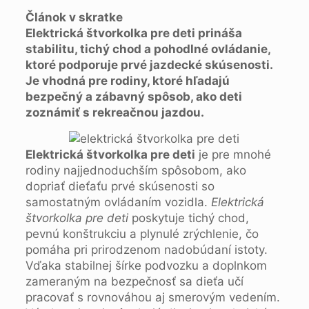
Článok v skratke
Elektrická štvorkolka pre deti prináša
stabilitu, tichý chod a pohodlné ovládanie,
ktoré podporuje prvé jazdecké skúsenosti.
Je vhodná pre rodiny, ktoré hľadajú
bezpečný a zábavný spôsob, ako deti
zoznámiť s rekreačnou jazdou.
Elektrická štvorkolka pre deti
je pre mnohé
rodiny najjednoduchším spôsobom, ako
dopriať dieťaťu prvé skúsenosti so
samostatným ovládaním vozidla.
Elektrická
štvorkolka pre deti
poskytuje tichý chod,
pevnú konštrukciu a plynulé zrýchlenie, čo
pomáha pri prirodzenom nadobúdaní istoty.
Vďaka stabilnej šírke podvozku a doplnkom
zameraným na bezpečnosť sa dieťa učí
pracovať s rovnováhou aj smerovým vedením.