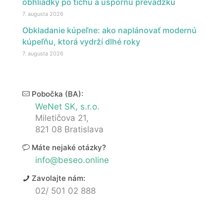
obhliadky po tichú a úspornú prevádzku
7. augusta 2026
Obkladanie kúpeľne: ako naplánovať modernú
kúpeľňu, ktorá vydrží dlhé roky
7. augusta 2026
Pobočka (BA):
WeNet SK, s.r.o.
Miletičova 21,
821 08 Bratislava
Máte nejaké otázky?
info@beseo.online
Zavolajte nám:
02/ 501 02 888