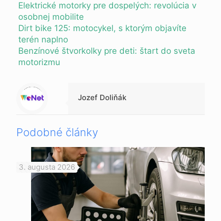
Elektrické motorky pre dospelých: revolúcia v
osobnej mobilite
Dirt bike 125: motocykel, s ktorým objavíte
terén naplno
Benzínové štvorkolky pre deti: štart do sveta
motorizmu
Warning
: Trying to access array offset on null in
/data/1/d/1da9a732-fb3a-4804-a40f-d46885ca54ae/lajk.online/web/wp-content/themes/betheme-child/includes/content-single.php
on line
286
Jozef Doliňák
Podobné články
3. augusta 2026