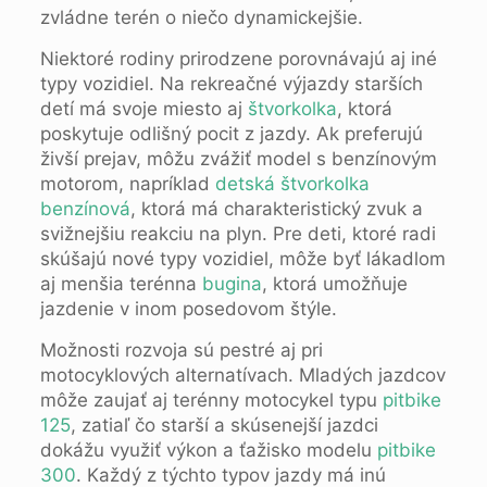
zvládne terén o niečo dynamickejšie.
Niektoré rodiny prirodzene porovnávajú aj iné
typy vozidiel. Na rekreačné výjazdy starších
detí má svoje miesto aj
štvorkolka
, ktorá
poskytuje odlišný pocit z jazdy. Ak preferujú
živší prejav, môžu zvážiť model s benzínovým
motorom, napríklad
detská štvorkolka
benzínová
, ktorá má charakteristický zvuk a
svižnejšiu reakciu na plyn. Pre deti, ktoré radi
skúšajú nové typy vozidiel, môže byť lákadlom
aj menšia terénna
bugina
, ktorá umožňuje
jazdenie v inom posedovom štýle.
Možnosti rozvoja sú pestré aj pri
motocyklových alternatívach. Mladých jazdcov
môže zaujať aj terénny motocykel typu
pitbike
125
, zatiaľ čo starší a skúsenejší jazdci
dokážu využiť výkon a ťažisko modelu
pitbike
300
. Každý z týchto typov jazdy má inú