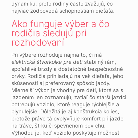
dynamiku, preto rodiny často zvažujú, čo
najviac zodpovedá schopnostiam dieťaťa.
Ako funguje výber a čo
rodičia sledujú pri
rozhodovaní
Pri výbere rozhoduje najmä to, či má
elektrická štvorkolka pre deti
stabilný rám,
spoľahlivé brzdy a dostatočné bezpečnostné
prvky. Rodičia prihliadajú na vek dieťaťa, jeho
skúsenosti aj preferovaný spôsob jazdy.
Miernejší výkon je vhodný pre deti, ktoré sa s
jazdením len zoznamujú, zatiaľ čo starší jazdci
potrebujú vozidlo, ktoré reaguje rýchlejšie a
plynulejšie. Dôležitá je aj konštrukcia kolies,
pretože práve tá ovplyvňuje komfort pri jazde
na tráve, štrku či spevnenom povrchu.
Výhodou je, keď vozidlo poskytuje možnosť