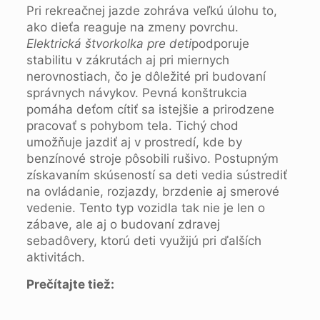
Pri rekreačnej jazde zohráva veľkú úlohu to,
ako dieťa reaguje na zmeny povrchu.
Elektrická štvorkolka pre deti
podporuje
stabilitu v zákrutách aj pri miernych
nerovnostiach, čo je dôležité pri budovaní
správnych návykov. Pevná konštrukcia
pomáha deťom cítiť sa istejšie a prirodzene
pracovať s pohybom tela. Tichý chod
umožňuje jazdiť aj v prostredí, kde by
benzínové stroje pôsobili rušivo. Postupným
získavaním skúseností sa deti vedia sústrediť
na ovládanie, rozjazdy, brzdenie aj smerové
vedenie. Tento typ vozidla tak nie je len o
zábave, ale aj o budovaní zdravej
sebadôvery, ktorú deti využijú pri ďalších
aktivitách.
Prečítajte tiež: