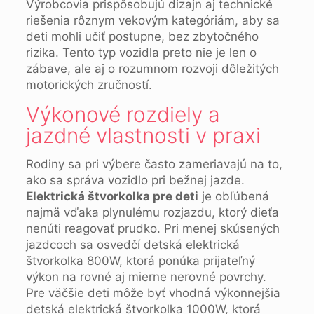
Výrobcovia prispôsobujú dizajn aj technické
riešenia rôznym vekovým kategóriám, aby sa
deti mohli učiť postupne, bez zbytočného
rizika. Tento typ vozidla preto nie je len o
zábave, ale aj o rozumnom rozvoji dôležitých
motorických zručností.
Výkonové rozdiely a
jazdné vlastnosti v praxi
Rodiny sa pri výbere často zameriavajú na to,
ako sa správa vozidlo pri bežnej jazde.
Elektrická štvorkolka pre deti
je obľúbená
najmä vďaka plynulému rozjazdu, ktorý dieťa
nenúti reagovať prudko. Pri menej skúsených
jazdcoch sa osvedčí detská elektrická
štvorkolka 800W, ktorá ponúka prijateľný
výkon na rovné aj mierne nerovné povrchy.
Pre väčšie deti môže byť vhodná výkonnejšia
detská elektrická štvorkolka 1000W, ktorá