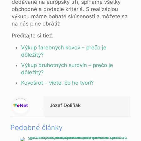
dodávané na európsky trh, spĺňame všetky
obchodné a dodacie kritériá. S realizáciou
výkupu máme bohaté skúsenosti a môžete sa
na nás plne obrátiť!
Prečítajte si tiež:
Výkup farebných kovov – prečo je
dôležitý?
Výkup druhotných surovín – prečo je
dôležitý?
Kovošrot – viete, čo ho tvorí?
Warning
: Trying to access array offset on null in
/data/1/d/1da9a732-fb3a-4804-a40f-d46885ca54ae/lajk.online/web/wp-content/themes/betheme-child/includes/content-single.php
on line
286
Jozef Doliňák
Podobné články