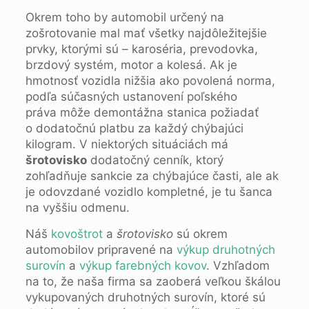
Okrem toho by automobil určený na
zošrotovanie mal mať všetky najdôležitejšie
prvky, ktorými sú – karoséria, prevodovka,
brzdový systém, motor a kolesá. Ak je
hmotnosť vozidla nižšia ako povolená norma,
podľa súčasných ustanovení poľského
práva môže demontážna stanica požiadať
o dodatočnú platbu za každý chýbajúci
kilogram. V niektorých situáciách má
šrotovisko
dodatočný cenník, ktorý
zohľadňuje sankcie za chýbajúce časti, ale ak
je odovzdané vozidlo kompletné, je tu šanca
na vyššiu odmenu.
Náš
kovoštrot
a
šrotovisko
sú okrem
automobilov pripravené na
výkup druhotných
surovín
a
výkup farebných kovov
. Vzhľadom
na to, že naša firma sa zaoberá veľkou škálou
vykupovaných druhotných surovín, ktoré sú