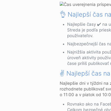
👌 Najlepší čas n
Najlepšie časy ✔️ na 
Streda je podľa pries
používateľov.
Najbezpečnejší čas n
Najnižšia aktivita po
úroveň aktivity použív
čase príliš publikovať 
✌️ Najlepší čas n
Najlepšie dni v týždni na
rozhodnete publikovať svoj
o 11:00 a v piatok od 10:
Rovnako ako na Facebo
Celkom bezpečné obdo