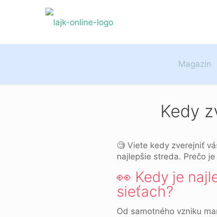
Magazín
Kedy zv
🧐 Viete kedy zverejniť v
najlepšie streda. Prečo je
👀 Kedy je najl
sieťach?
Od samotného vzniku mark