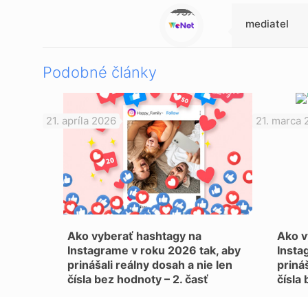
Warning
: Trying to access array offset on null in
/data/1/d/1da9a732-fb3a-4804-a40f-d46885ca54ae/lajk.online/web/wp-content/themes/betheme-child/includes/content-single.php
on line
286
mediatel
Podobné články
21. apríla 2026
21. marca 
Ako vyberať hashtagy na
Ako v
Instagrame v roku 2026 tak, aby
Insta
prinášali reálny dosah a nie len
prináš
čísla bez hodnoty – 2. časť
čísla 