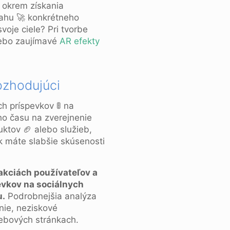
, okrem získania
sahu 🚀 konkrétneho
svoje ciele? Pri tvorbe
ebo zaujímavé
AR efekty
ozhodujúci
h príspevkov 🚦 na
eho času na zverejnenie
uktov 🏈 alebo služieb,
Ak máte slabšie skúsenosti
akciách používateľov a
evkov na sociálnych
u.
Podrobnejšia analýza
nie, neziskové
webových stránkach.