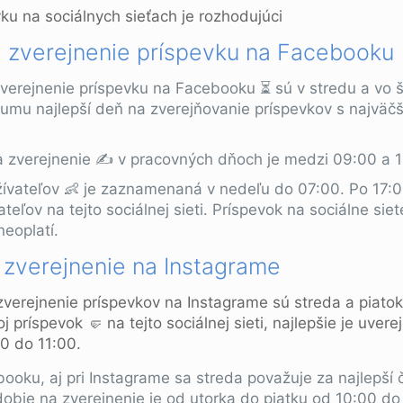
a zverejnenie príspevku na Facebooku
uverejnenie príspevku na Facebooku ⏳ sú v stredu a vo š
kumu najlepší deň na zverejňovanie príspevkov s najvä
a zverejnenie ✍️ v pracovných dňoch je medzi 09:00 a 
užívateľov 👶 je zaznamenaná v nedeľu do 07:00. Po 17:0
ateľov na tejto sociálnej sieti. Príspevok na sociálne si
neoplatí.
a zverejnenie na Instagrame
 zverejnenie príspevkov na Instagrame sú streda a piatok
 príspevok 🤛 na tejto sociálnej sieti, najlepšie je uvere
00 do 11:00.
oku, aj pri Instagrame sa streda považuje za najlepší 
bie na zverejnenie je od utorka do piatku od 10:00 do