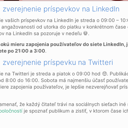
a zverejnenie príspevkov na LinkedIn
ie vašich príspevkov na LinkedIn je streda o 09:00 – 10
 angažovanosti od utorka do piatku v konkrétnom čase 
ov na LinkedIn sa pozoruje v nedeľu 💀.
kú mieru zapojenia používateľov do siete LinkedIn, j
ete po 21:00 a 3:00
.
a zverejnenie príspevku na Twitteri
ie na Twitteri je streda a piatok o 09:00 hod 🤑. Publik
od 8:00 do 16:00. Sobota má najmenšiu účasť používateľ
iere zapojenia používateľov, je lepšie nezverejňovať pr
menať, že každý čitateľ trávi na sociálnych sieťach in
poločností
je spoznať publikum a zistiť, v ktorom čase i