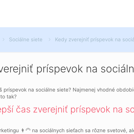
Sociálne siete
Kedy zverejniť príspevok na sociá
erejniť príspevok na sociáln
áš príspevok na sociálne siete? Najmenej vhodné obdobie
 to tak?
epší čas zverejniť príspevok na s
etingu 👨‍🦳 na sociálnych sieťach sa rôzne svetové, a