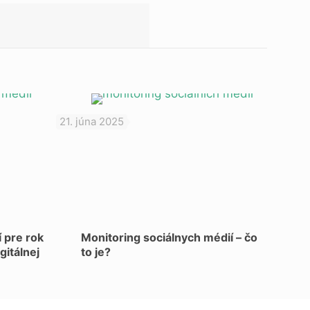
21. júna 2025
 pre rok
Monitoring sociálnych médií – čo
itálnej
to je?