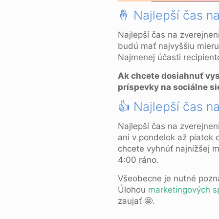
🤞 Najlepší čas n
Najlepší čas na zverejnen
budú mať najvyššiu mieru
Najmenej účasti recipient
Ak chcete dosiahnuť vyso
príspevky na sociálne si
👍 Najlepší čas n
Najlepší čas na zverejnen
ani v pondelok až piatok 
chcete vyhnúť najnižšej m
4:00 ráno.
Všeobecne je nutné pozna
Úlohou
marketingových s
zaujať 🤩.