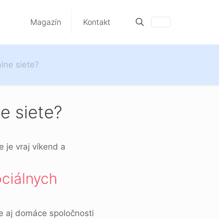
Magazín
Kontakt
lne siete?
e siete?
 je vraj víkend a
ociálnych
le aj domáce spoločnosti