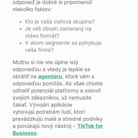
odpoveď je dobré si pripomenúť
niekoľko faktov:
Kto je vaša cieľová skupina?
Je váš obsah zameraný na
video formát?
V akom segmente sa pohybuje
vaša firma?
Možno si nie ste úplne istý
odpoveďou a vtedy je lepšie sa
obrátiť na
agentúru
, ktorá vám s
odpoveďou pomôže. Ak však chcete
odhaliť potenciál platformy a osloviť
svojich zákazníkov, už nemusíte
čakať. Vývojári aplikácie
vyhovujú potrebám ľudí, ktorí
prevádzkujú malé a stredné podniky
a ponúkajú nový nástroj –
TikTok for
Business
.