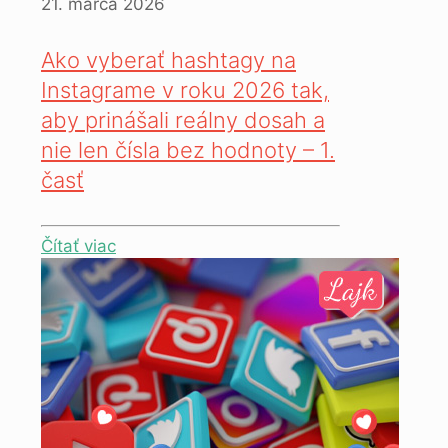
21. marca 2026
Ako vyberať hashtagy na
Instagrame v roku 2026 tak,
aby prinášali reálny dosah a
nie len čísla bez hodnoty – 1.
časť
Čítať viac