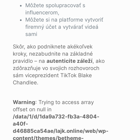
Môžete spolupracovať s
influencerom,
Môžete si na platforme vytvoriť
firemný účet a vytvárať videá
sami
Skôr, ako podniknete akékoľvek
kroky, nezabudnite na základné
pravidlo – na
autenticite z
áleží
, ako
zdôrazňuje vo svojich rozhovoroch
sám viceprezident TikTok Blake
Chandlee.
Warning
: Trying to access array
offset on null in
/data/1/d/1da9a732-fb3a-4804-
a40f-
d46885ca54ae/lajk.online/web/wp-
content/themes/betheme-