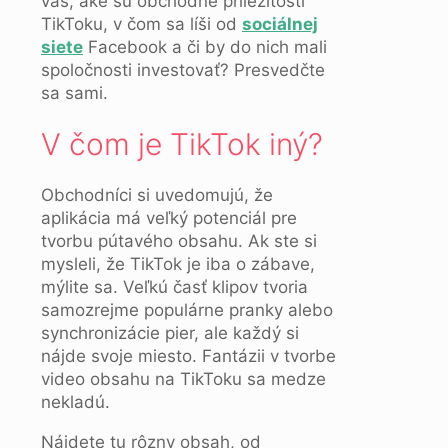
vás, aké sú obchodné príležitosti
TikToku, v čom sa líši od
sociálnej
siete
Facebook a či by do nich mali
spoločnosti investovať? Presvedčte
sa sami.
V čom je TikTok iný?
Obchodníci si uvedomujú, že
aplikácia má veľký potenciál pre
tvorbu pútavého obsahu. Ak ste si
mysleli, že TikTok je iba o zábave,
mýlite sa. Veľkú časť klipov tvoria
samozrejme populárne pranky alebo
synchronizácie pier, ale každý si
nájde svoje miesto. Fantázii v tvorbe
video obsahu na TikToku sa medze
nekladú.
Nájdete tu rôzny obsah, od