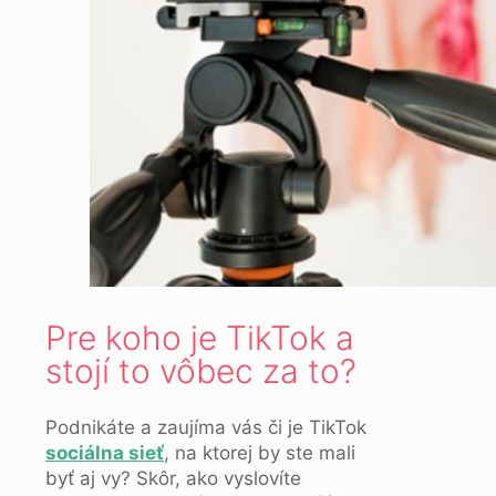
Pre koho je TikTok a
stojí to vôbec za to?
Podnikáte a zaujíma vás či je TikTok
sociálna sieť
, na ktorej by ste mali
byť aj vy? Skôr, ako vyslovíte